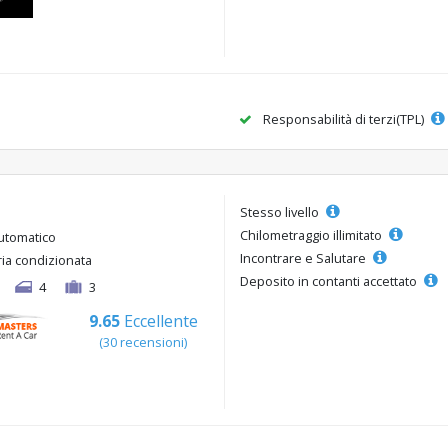
Responsabilità di terzi(TPL)
Stesso livello
Chilometraggio illimitato
utomatico
Incontrare e Salutare
ria condizionata
Deposito in contanti accettato
4
3
9.65
Eccellente
(30 recensioni)