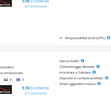
9.96
Eccellente
(27 recensioni)
Responsabilità di terzi(TPL)
Stesso livello
Chilometraggio illimitato
utomatico
Incontrare e Salutare
ria condizionata
Deposito in contanti accettato
4
3
Driver aggiuntivo incluso
9.96
Eccellente
(27 recensioni)