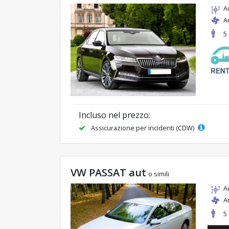
A
A
5
Incluso nel prezzo:
Assicurazione per incidenti (CDW)
VW PASSAT aut
o simili
A
A
5