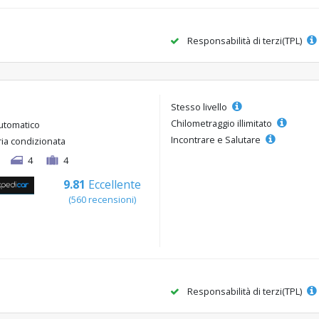
Responsabilità di terzi(TPL)
Stesso livello
Chilometraggio illimitato
utomatico
Incontrare e Salutare
ria condizionata
4
4
9.81
Eccellente
(560 recensioni)
Responsabilità di terzi(TPL)