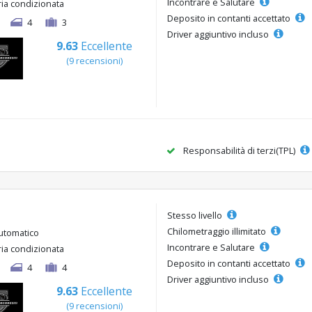
Incontrare e Salutare
ria condizionata
Deposito in contanti accettato
4
3
Driver aggiuntivo incluso
9.63
Eccellente
(9 recensioni)
Responsabilità di terzi(TPL)
Stesso livello
Chilometraggio illimitato
utomatico
Incontrare e Salutare
ria condizionata
Deposito in contanti accettato
4
4
Driver aggiuntivo incluso
9.63
Eccellente
(9 recensioni)