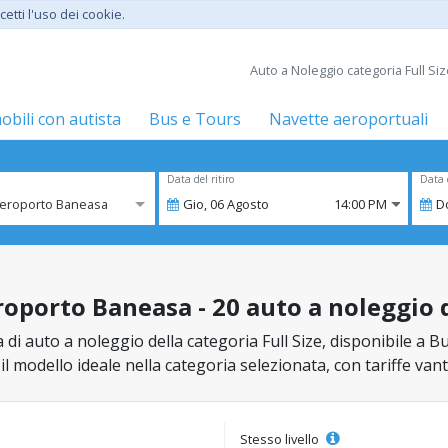
etti l'uso dei cookie.
Auto a Noleggio categoria Full S
bili con autista
Bus e Tours
Navette aeroportuali
Data del ritiro
Data 
Aeroporto Baneasa
Gio,
06
Agosto
14:00 PM
D
porto Baneasa - 20 auto a noleggio de
a di auto a noleggio della categoria Full Size, disponibile a
re il modello ideale nella categoria selezionata, con tariffe va
Stesso livello