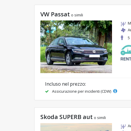
VW Passat
o simili
M
A
5
Incluso nel prezzo:
Assicurazione per incidenti (CDW)
Skoda SUPERB aut
o simili
A