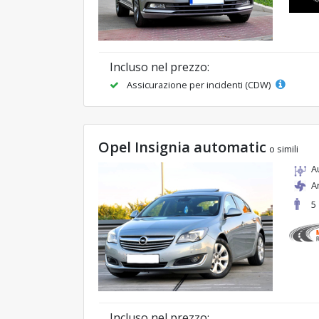
Incluso nel prezzo:
Assicurazione per incidenti (CDW)
Opel Insignia automatic
o simili
A
A
5
Incluso nel prezzo: