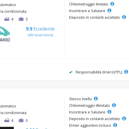
Chilometraggio limitato
utomatico
Incontrare e Salutare
ria condizionata
Deposito in contanti accettato
4
3
9.9
Eccellente
(49 recensioni)
Responsabilità di terzi(TPL)
Stesso livello
Chilometraggio illimitato
utomatico
Incontrare e Salutare
ria condizionata
Deposito in contanti accettato
4
3
Driver aggiuntivo incluso