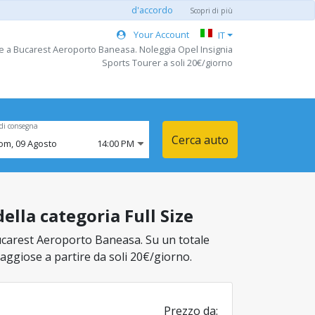
d'accordo
Scopri di più
Your Account
IT
ize a Bucarest Aeroporto Baneasa. Noleggia Opel Insignia
Sports Tourer a soli 20€/giorno
di consegna
Cerca auto
om,
09
Agosto
14:00 PM
lla categoria Full Size
 Bucarest Aeroporto Baneasa. Su un totale
ntaggiose a partire da soli 20€/giorno.
Prezzo da: