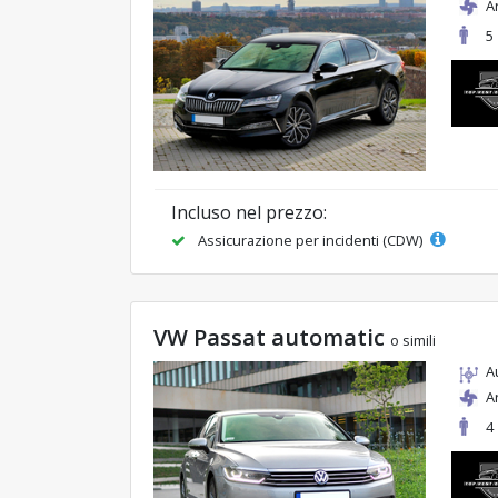
A
5
Incluso nel prezzo:
Assicurazione per incidenti (CDW)
VW Passat automatic
o simili
A
A
4