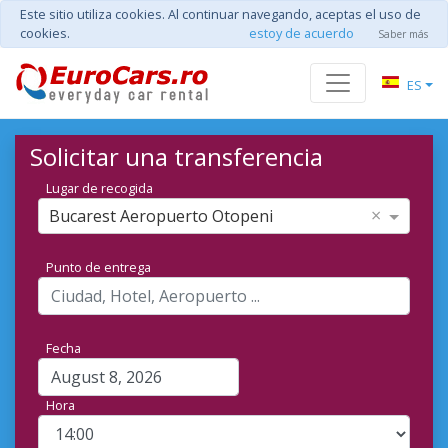
Este sitio utiliza cookies. Al continuar navegando, aceptas el uso de
cookies.
estoy de acuerdo
Saber más
ES
Solicitar una transferencia
Lugar de recogida
×
Bucarest Aeropuerto Otopeni
Punto de entrega
Fecha
Hora