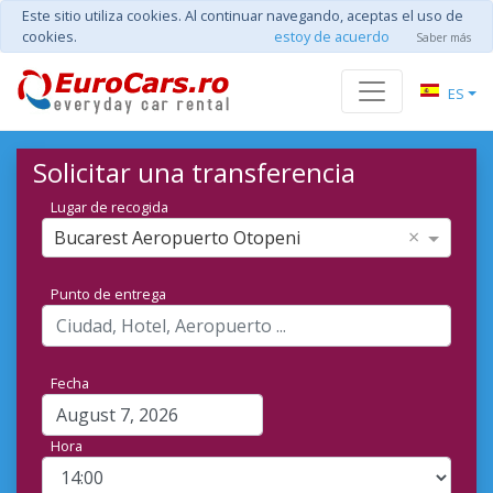
Este sitio utiliza cookies. Al continuar navegando, aceptas el uso de
cookies.
estoy de acuerdo
Saber más
ES
Solicitar una transferencia
Lugar de recogida
×
Bucarest Aeropuerto Otopeni
Punto de entrega
Fecha
Hora