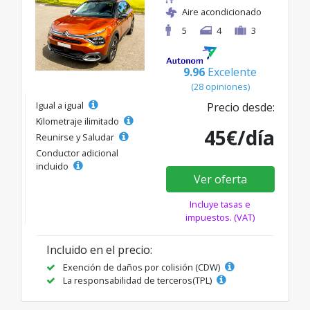
Aire acondicionado
5
4
3
9.96
Excelente
(28 opiniones)
Igual a igual
Precio desde:
Kilometraje ilimitado
45€/día
Reunirse y Saludar
Conductor adicional
incluido
Ver oferta
Incluye tasas e
impuestos. (VAT)
Incluido en el precio:
Exención de daños por colisión (CDW)
La responsabilidad de terceros(TPL)