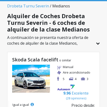
Drobeta Turnu Severin
/ Medianos
Alquiler de Coches Drobeta
Turnu Severin - 6 coches de
alquiler de la clase Medianos
A continuación se presenta nuestra oferta de
coches de alquiler de la clase Medianos,
disponible en Drobeta Turnu Severin. De un
total de 6 vehículos en esta ubicación, puedes
Skoda Scala facelift
elegir el modelo ideal de la categoría
o similar
seleccionada, con tarifas excelentes desde solo
Manual
40€/día.
Aire acondicionado
5
4
3
9.96
Excelente
(28 opiniones)
Igual a igual
Precio desde: