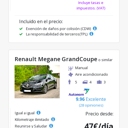
Incluye tasas e
impuestos. (VAT)
Incluido en el precio:
Exención de daños por colisión (CDW)
La responsabilidad de terceros(TPL)
Renault Megane GrandCoupe
o similar
Manual
Aire acondicionado
5
4
3
9.96
Excelente
(28 opiniones)
Igual a igual
Precio desde:
Kilometraje ilimitado
47€/día
Reunirse y Saludar