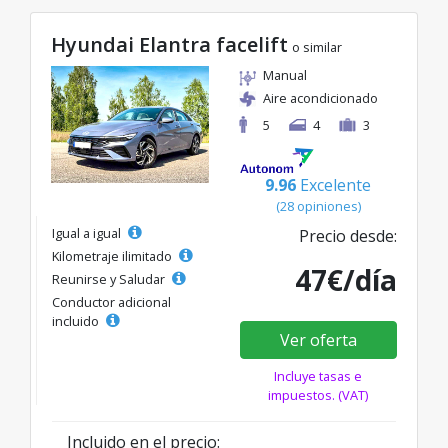
Hyundai Elantra facelift
o similar
Manual
Aire acondicionado
5
4
3
9.96
Excelente
(28 opiniones)
Igual a igual
Precio desde:
Kilometraje ilimitado
47€/día
Reunirse y Saludar
Conductor adicional
incluido
Ver oferta
Incluye tasas e
impuestos. (VAT)
Incluido en el precio: