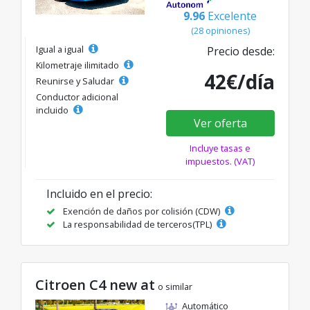
9.96
Excelente
(28 opiniones)
Igual a igual
Precio desde:
Kilometraje ilimitado
42€/día
Reunirse y Saludar
Conductor adicional
incluido
Ver oferta
Incluye tasas e
impuestos. (VAT)
Incluido en el precio:
Exención de daños por colisión (CDW)
La responsabilidad de terceros(TPL)
Citroen C4 new at
o similar
Automático