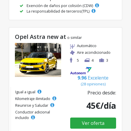
Exención de daños por colisión (CDW)
La responsabilidad de terceros(TPL)
Opel Astra new at
o similar
Automático
Aire acondicionado
5
4
3
9.96
Excelente
(28 opiniones)
Igual a igual
Precio desde:
Kilometraje ilimitado
45€/día
Reunirse y Saludar
Conductor adicional
incluido
Ver oferta