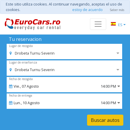
Este sitio utiliza cookies. Al continuar navegando, aceptas el uso de
cookies.
estoy de acuerdo
Saber más
ES
Tu reservacion
Lugar de recogida
Drobeta Turnu Severin
Lugar de enseñanza
Drobeta Turnu Severin
Fecha de recogida
Vie.,
07
Agosto
14:00 PM
Fecha de entrega
Lun.,
10
Agosto
14:00 PM
Buscar autos