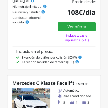
Igual a igual
Precio desde:
Kilometraje ilimitado
108€/día
Reunirse y Saludar
Conductor adicional
incluido
Ver oferta
Incluye tasas e
impuestos. (VAT)
Incluido en el precio:
Exención de daños por colisión (CDW)
La responsabilidad de terceros(TPL)
Mercedes C Klasse Facelift
o similar
Automático
Aire acondicionado
5
4
3