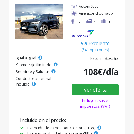
Automático
Aire acondicionado
5
4
3
9.9
Excelente
(541 opiniones)
Igual a igual
Precio desde:
Kilometraje ilimitado
108€/día
Reunirse y Saludar
Conductor adicional
incluido
Ver oferta
Incluye tasas e
impuestos. (VAT)
Incluido en el precio:
Exención de daños por colisión (CDW)
La responsabilidad de terceros(TPL)