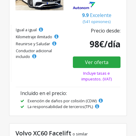
9.9
Excelente
(541 opiniones)
Igual a igual
Precio desde:
Kilometraje ilimitado
98€/día
Reunirse y Saludar
Conductor adicional
incluido
Ver oferta
Incluye tasas e
impuestos. (VAT)
Incluido en el precio:
Exención de daños por colisión (CDW)
La responsabilidad de terceros(TPL)
Volvo XC60 Facelift
o similar