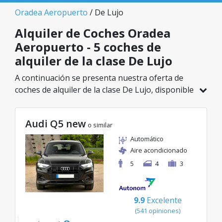
Oradea Aeropuerto
/ De Lujo
Alquiler de Coches Oradea
Aeropuerto - 5 coches de
alquiler de la clase De Lujo
A continuación se presenta nuestra oferta de
coches de alquiler de la clase De Lujo, disponible
en Oradea Aeropuerto. De un total de 5
vehículos en esta ubicación, puedes elegir el
Audi Q5 new
modelo ideal de la categoría seleccionada, con
o similar
tarifas excelentes desde solo 98€/día.
Automático
Aire acondicionado
5
4
3
9.9
Excelente
(541 opiniones)