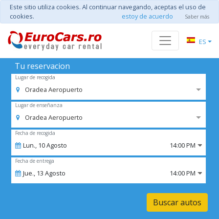
Este sitio utiliza cookies. Al continuar navegando, aceptas el uso de
cookies.
estoy de acuerdo
Saber más
ES
Tu reservacion
Lugar de recogida
Oradea Aeropuerto
Lugar de enseñanza
Oradea Aeropuerto
Fecha de recogida
Lun.,
10
Agosto
14:00 PM
Fecha de entrega
Jue.,
13
Agosto
14:00 PM
Buscar autos