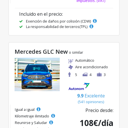
impuestos. (VAT)
Incluido en el precio:
Exención de daños por colisión (CDW)
La responsabilidad de terceros(TPL)
Mercedes GLC New
o similar
Automático
Aire acondicionado
5
4
3
9.9
Excelente
(541 opiniones)
Igual a igual
Precio desde:
Kilometraje ilimitado
108€/día
Reunirse y Saludar