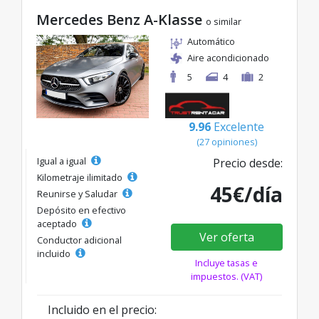
Mercedes Benz A-Klasse
o similar
Automático
Aire acondicionado
5
4
2
9.96
Excelente
(27 opiniones)
Igual a igual
Precio desde:
Kilometraje ilimitado
45€/día
Reunirse y Saludar
Depósito en efectivo
aceptado
Ver oferta
Conductor adicional
incluido
Incluye tasas e
impuestos. (VAT)
Incluido en el precio: