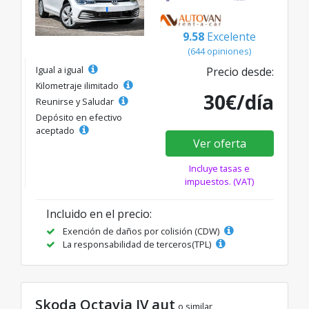
9.58
Excelente
(644 opiniones)
Igual a igual
Precio desde:
Kilometraje ilimitado
30€/día
Reunirse y Saludar
Depósito en efectivo
aceptado
Ver oferta
Incluye tasas e
impuestos. (VAT)
Incluido en el precio:
Exención de daños por colisión (CDW)
La responsabilidad de terceros(TPL)
Skoda Octavia IV aut
o similar