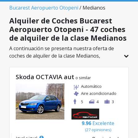
Bucarest Aeropuerto Otopeni
/ Medianos
Alquiler de Coches Bucarest
Aeropuerto Otopeni - 47 coches
de alquiler de la clase Medianos
A continuación se presenta nuestra oferta de
coches de alquiler de la clase Medianos,
disponible en Bucarest Aeropuerto Otopeni. De
un total de 47 vehículos en esta ubicación,
Skoda OCTAVIA aut
puedes elegir el modelo ideal de la categoría
o similar
seleccionada, con tarifas excelentes desde solo
Automático
20€/día.
Aire acondicionado
5
4
3
9.96
Excelente
(27 opiniones)
Igual a igual