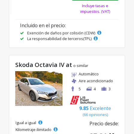
Incluye tasas e
impuestos. (VAT)
Incluido en el precio:
Exención de daños por colisión (CDW)
La responsabilidad de terceros(TPL)
Skoda Octavia IV at
o similar
Automático
Aire acondicionado
5
4
3
9.85
Excelente
(66 opiniones)
Igual a igual
Precio desde:
Kilometraje ilimitado