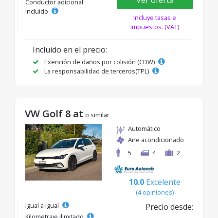
Conductor adicional
incluido
Incluye tasas e
impuestos. (VAT)
Incluido en el precio:
Exención de daños por colisión (CDW)
La responsabilidad de terceros(TPL)
VW Golf 8 at
o similar
Automático
Aire acondicionado
5
4
2
10.0
Excelente
(4 opiniones)
Igual a igual
Precio desde:
Kilometraje ilimitado