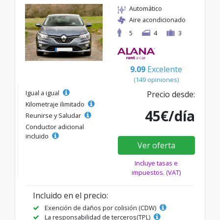
Automático
Aire acondicionado
5
4
3
9.09
Excelente
(149 opiniones)
Igual a igual
Precio desde:
Kilometraje ilimitado
45€/día
Reunirse y Saludar
Conductor adicional
incluido
Ver oferta
Incluye tasas e
impuestos. (VAT)
Incluido en el precio:
Exención de daños por colisión (CDW)
La responsabilidad de terceros(TPL)