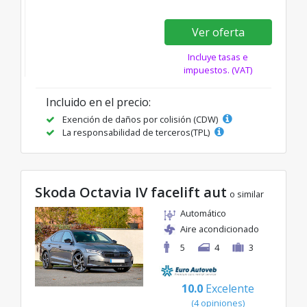
Ver oferta
Incluye tasas e
impuestos. (VAT)
Incluido en el precio:
Exención de daños por colisión (CDW)
La responsabilidad de terceros(TPL)
Skoda Octavia IV facelift aut
o similar
Automático
Aire acondicionado
5
4
3
10.0
Excelente
(4 opiniones)