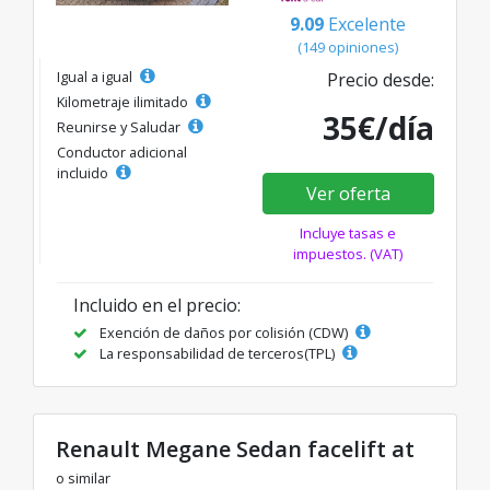
9.09
Excelente
(149 opiniones)
Igual a igual
Precio desde:
Kilometraje ilimitado
35€/día
Reunirse y Saludar
Conductor adicional
incluido
Ver oferta
Incluye tasas e
impuestos. (VAT)
Incluido en el precio:
Exención de daños por colisión (CDW)
La responsabilidad de terceros(TPL)
Renault Megane Sedan facelift at
o similar