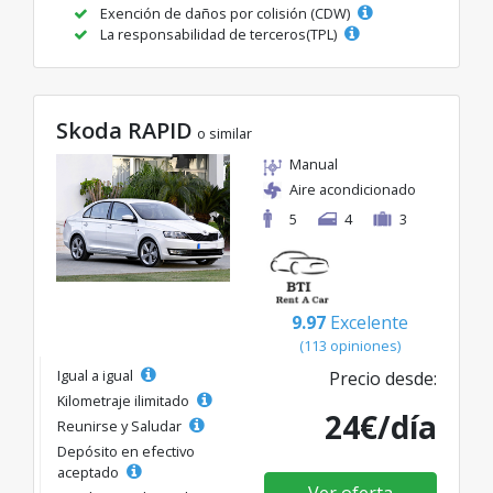
Exención de daños por colisión (CDW)
La responsabilidad de terceros(TPL)
Skoda RAPID
o similar
Manual
Aire acondicionado
5
4
3
9.97
Excelente
(113 opiniones)
Igual a igual
Precio desde:
Kilometraje ilimitado
24€/día
Reunirse y Saludar
Depósito en efectivo
aceptado
Ver oferta