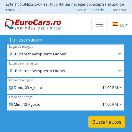
Este sitio utiliza cookies. Al continuar navegando, aceptas el uso de
cookies.
estoy de acuerdo
Saber más
ES
Tu reservacion
Lugar de recogida
Bucarest Aeropuerto Otopeni
Lugar de enseñanza
Bucarest Aeropuerto Otopeni
Fecha de recogida
Dom.,
09
Agosto
14:00 PM
Fecha de entrega
Mié.,
12
Agosto
14:00 PM
Buscar autos