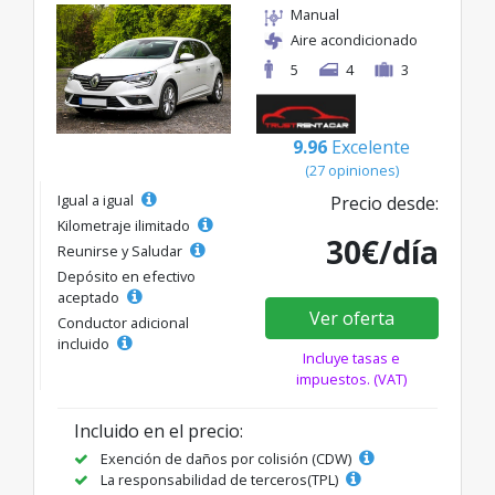
Manual
Aire acondicionado
5
4
3
9.96
Excelente
(27 opiniones)
Igual a igual
Precio desde:
Kilometraje ilimitado
30€/día
Reunirse y Saludar
Depósito en efectivo
aceptado
Ver oferta
Conductor adicional
incluido
Incluye tasas e
impuestos. (VAT)
Incluido en el precio:
Exención de daños por colisión (CDW)
La responsabilidad de terceros(TPL)