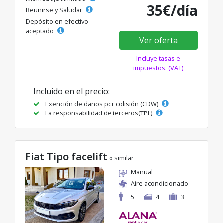
35€/día
Reunirse y Saludar
Depósito en efectivo
aceptado
Ver oferta
Incluye tasas e
impuestos. (VAT)
Incluido en el precio:
Exención de daños por colisión (CDW)
La responsabilidad de terceros(TPL)
Fiat Tipo facelift
o similar
Manual
Aire acondicionado
5
4
3