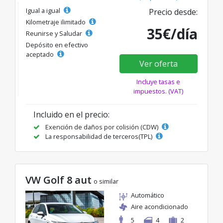
Igual a igual
Precio desde:
Kilometraje ilimitado
35€/día
Reunirse y Saludar
Depósito en efectivo
aceptado
Ver oferta
Incluye tasas e
impuestos. (VAT)
Incluido en el precio:
Exención de daños por colisión (CDW)
La responsabilidad de terceros(TPL)
VW Golf 8 aut
o similar
Automático
Aire acondicionado
5
4
2