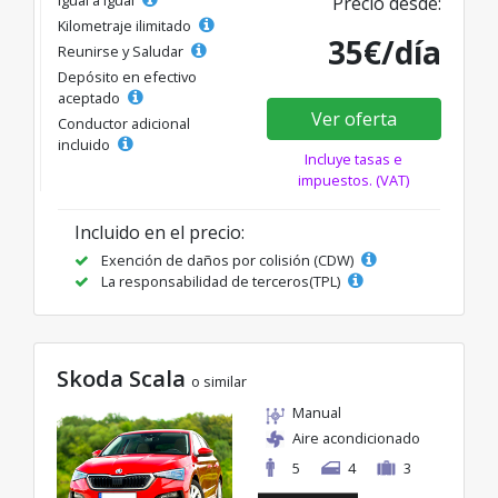
Precio desde:
Kilometraje ilimitado
35€/día
Reunirse y Saludar
Depósito en efectivo
aceptado
Ver oferta
Conductor adicional
incluido
Incluye tasas e
impuestos. (VAT)
Incluido en el precio:
Exención de daños por colisión (CDW)
La responsabilidad de terceros(TPL)
Skoda Scala
o similar
Manual
Aire acondicionado
5
4
3