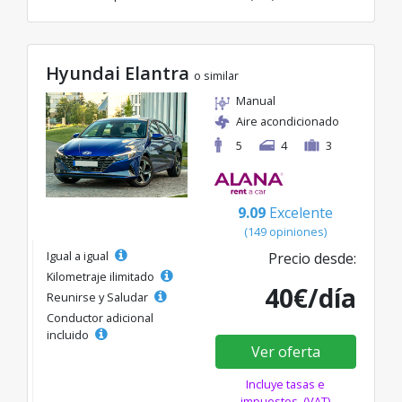
Hyundai Elantra
o similar
Manual
Aire acondicionado
5
4
3
9.09
Excelente
(149 opiniones)
Igual a igual
Precio desde:
Kilometraje ilimitado
40€/día
Reunirse y Saludar
Conductor adicional
incluido
Ver oferta
Incluye tasas e
impuestos. (VAT)