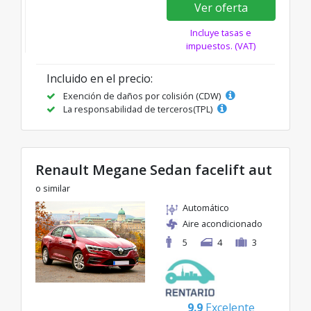
Ver oferta
Incluye tasas e
impuestos. (VAT)
Incluido en el precio:
Exención de daños por colisión (CDW)
La responsabilidad de terceros(TPL)
Renault Megane Sedan facelift aut
o similar
Automático
Aire acondicionado
5
4
3
9.9
Excelente