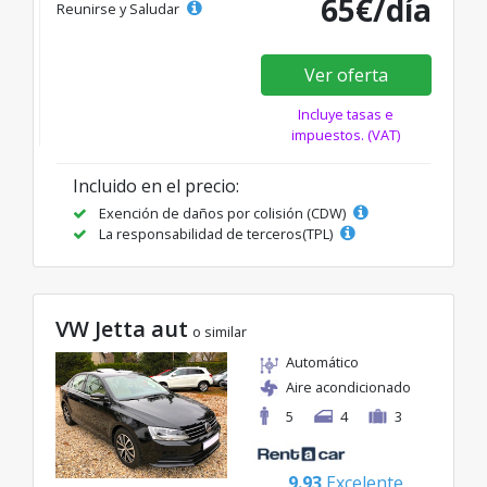
65€/día
Reunirse y Saludar
Ver oferta
Incluye tasas e
impuestos. (VAT)
Incluido en el precio:
Exención de daños por colisión (CDW)
La responsabilidad de terceros(TPL)
VW Jetta aut
o similar
Automático
Aire acondicionado
5
4
3
9.93
Excelente