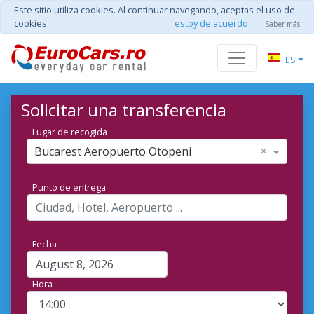
Este sitio utiliza cookies. Al continuar navegando, aceptas el uso de
cookies.
estoy de acuerdo
Saber más
ES
Solicitar una transferencia
Lugar de recogida
×
Bucarest Aeropuerto Otopeni
Punto de entrega
Fecha
Hora