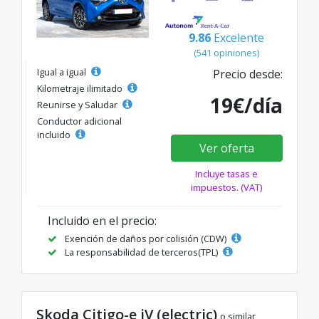
9.86
Excelente
(541 opiniones)
Igual a igual
Precio desde:
Kilometraje ilimitado
19€/día
Reunirse y Saludar
Conductor adicional
incluido
Ver oferta
Incluye tasas e
impuestos. (VAT)
Incluido en el precio:
Exención de daños por colisión (CDW)
La responsabilidad de terceros(TPL)
Skoda Citigo-e iV (electric)
o similar