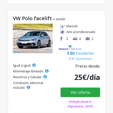
VW Polo facelift
o similar
Manual
Aire acondicionado
5
4
2
9.86
Excelente
(541 opiniones)
Igual a igual
Precio desde:
Kilometraje ilimitado
25€/día
Reunirse y Saludar
Conductor adicional
incluido
Ver oferta
Incluye tasas e
impuestos. (VAT)