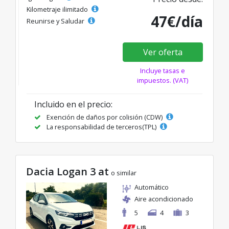
Kilometraje ilimitado
47€/día
Reunirse y Saludar
Ver oferta
Incluye tasas e
impuestos. (VAT)
Incluido en el precio:
Exención de daños por colisión (CDW)
La responsabilidad de terceros(TPL)
Dacia Logan 3 at
o similar
Automático
Aire acondicionado
5
4
3