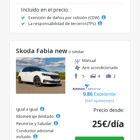
Incluido en el precio:
Exención de daños por colisión (CDW)
La responsabilidad de terceros(TPL)
Skoda Fabia new
o similar
Manual
Aire acondicionado
5
4
2
9.86
Excelente
(541 opiniones)
Igual a igual
Precio desde:
Kilometraje ilimitado
25€/día
Reunirse y Saludar
Conductor adicional
incluido