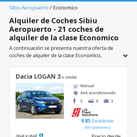
Sibiu Aeropuerto
/ Economico
Alquiler de Coches Sibiu
Aeropuerto - 21 coches de
alquiler de la clase Economico
A continuación se presenta nuestra oferta de
coches de alquiler de la clase Economico,
disponible en Sibiu Aeropuerto. De un total de
21 vehículos en esta ubicación, puedes elegir el
Dacia LOGAN 3
modelo ideal de la categoría seleccionada, con
o similar
tarifas excelentes desde solo 15€/día.
Manual
Aire acondicionado
5
4
3
9.85
Excelente
(66 opiniones)
Igual a igual
Precio desde: