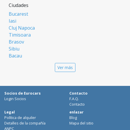
Ciudades
Bucarest
Iasi
Cluj Napoca
Timisoara
Brasov
Sibiu
Bacau
Oradea
Ver más
Arad
Piatra Neamt
Constanta
Galati
Socios de Eurocars
Contacto
Suceava
Login Socios
F.A.Q.
Targu Mures
Contacto
Focsani
Legal
enlazar
Política de alquiler
Blog
Targoviste
Detalles de la compañía
Mapa del sitio
Ploiesti
ANPC