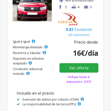
Aire acondicionado
5
4
3
9.83
Excelente
(82 opiniones)
Igual a igual
Precio desde:
Kilometraje ilimitado
16€/día
Reunirse y Saludar
Depósito en efectivo
aceptado
Ver oferta
Conductor adicional
incluido
Incluye tasas e
impuestos. (VAT)
Incluido en el precio:
Exención de daños por colisión (CDW)
La responsabilidad de terceros(TPL)