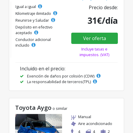
Igual a igual
Precio desde:
Kilometraje ilimitado
31€/día
Reunirse y Saludar
Depósito en efectivo
aceptado
Ver oferta
Conductor adicional
incluido
Incluye tasas e
impuestos. (VAT)
Incluido en el precio:
Exención de daños por colisión (CDW)
La responsabilidad de terceros(TPL)
Toyota Aygo
o similar
Manual
Aire acondicionado
4
4
2