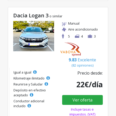
Dacia Logan 3
o similar
Manual
Aire acondicionado
5
4
3
9.83
Excelente
(82 opiniones)
Igual a igual
Precio desde:
Kilometraje ilimitado
22€/día
Reunirse y Saludar
Depósito en efectivo
aceptado
Ver oferta
Conductor adicional
incluido
Incluye tasas e
impuestos. (VAT)