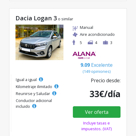
Dacia Logan 3
o similar
Manual
Aire acondicionado
5
4
3
9.09
Excelente
(149 opiniones)
Igual a igual
Precio desde:
Kilometraje ilimitado
33€/día
Reunirse y Saludar
Conductor adicional
incluido
Ver oferta
Incluye tasas e
impuestos. (VAT)