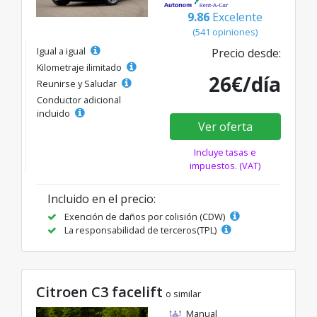
9.86
Excelente
(541 opiniones)
Igual a igual
Precio desde:
Kilometraje ilimitado
26€/día
Reunirse y Saludar
Conductor adicional
incluido
Ver oferta
Incluye tasas e
impuestos. (VAT)
Incluido en el precio:
Exención de daños por colisión (CDW)
La responsabilidad de terceros(TPL)
Citroen C3 facelift
o similar
Manual