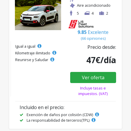
Aire acondicionado
5
4
2
9.85
Excelente
(66 opiniones)
Igual a igual
Precio desde:
Kilometraje ilimitado
47€/día
Reunirse y Saludar
Ver oferta
Incluye tasas e
impuestos. (VAT)
Incluido en el precio:
Exención de daños por colisión (CDW)
La responsabilidad de terceros(TPL)