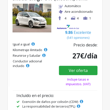
Automático
Aire acondicionado
4
4
1
9.86
Excelente
(541 opiniones)
Igual a igual
Precio desde:
Kilometraje ilimitado
27€/día
Reunirse y Saludar
Conductor adicional
incluido
Ver oferta
Incluye tasas e
impuestos. (VAT)
Incluido en el precio:
Exención de daños por colisión (CDW)
La responsabilidad de terceros(TPL)