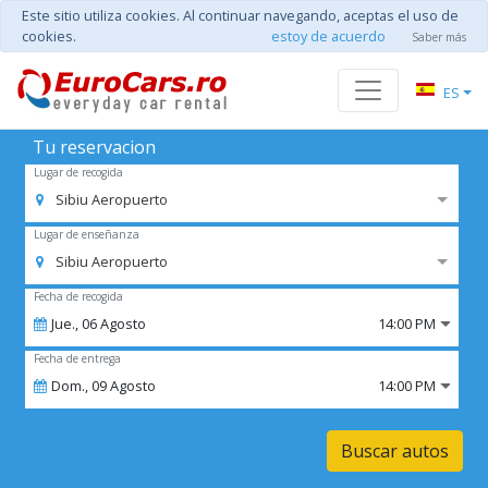
Este sitio utiliza cookies. Al continuar navegando, aceptas el uso de
cookies.
estoy de acuerdo
Saber más
ES
Tu reservacion
Lugar de recogida
Sibiu Aeropuerto
Lugar de enseñanza
Sibiu Aeropuerto
Fecha de recogida
Jue.,
06
Agosto
14:00 PM
Fecha de entrega
Dom.,
09
Agosto
14:00 PM
Buscar autos