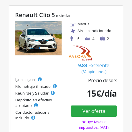
Renault Clio 5
o similar
Manual
Aire acondicionado
5
4
2
9.83
Excelente
(82 opiniones)
Igual a igual
Precio desde:
Kilometraje ilimitado
15€/día
Reunirse y Saludar
Depósito en efectivo
aceptado
Ver oferta
Conductor adicional
incluido
Incluye tasas e
impuestos. (VAT)