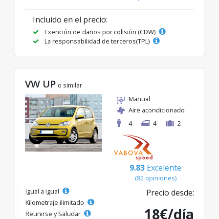
Incluido en el precio:
Exención de daños por colisión (CDW)
La responsabilidad de terceros(TPL)
VW UP
o similar
Manual
Aire acondicionado
4
4
2
9.83
Excelente
(82 opiniones)
Igual a igual
Precio desde:
Kilometraje ilimitado
18€/día
Reunirse y Saludar