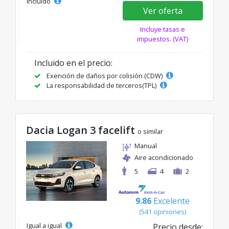
incluido
Ver oferta
Incluye tasas e
impuestos. (VAT)
Incluido en el precio:
Exención de daños por colisión (CDW)
La responsabilidad de terceros(TPL)
Dacia Logan 3 facelift
o similar
Manual
Aire acondicionado
5
4
2
9.86
Excelente
(541 opiniones)
Igual a igual
Precio desde: