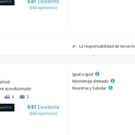
9.81
Excelente
(560 opiniones)
La responsabilidad de tercero
Igual a igual
Kilometraje ilimitado
anual
Reunirse y Saludar
ire acondicionado
4
2
9.81
Excelente
(560 opiniones)