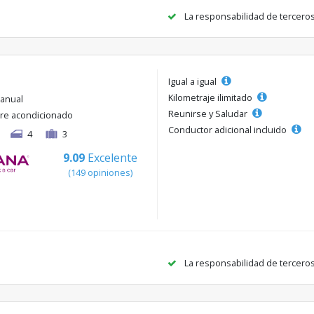
La responsabilidad de tercero
Igual a igual
Kilometraje ilimitado
anual
Reunirse y Saludar
ire acondicionado
Conductor adicional incluido
4
3
9.09
Excelente
(149 opiniones)
La responsabilidad de tercero