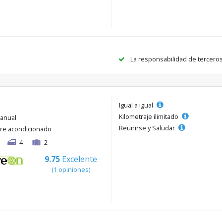
La responsabilidad de tercero
Igual a igual
Kilometraje ilimitado
anual
Reunirse y Saludar
ire acondicionado
4
2
9.75
Excelente
(1 opiniones)