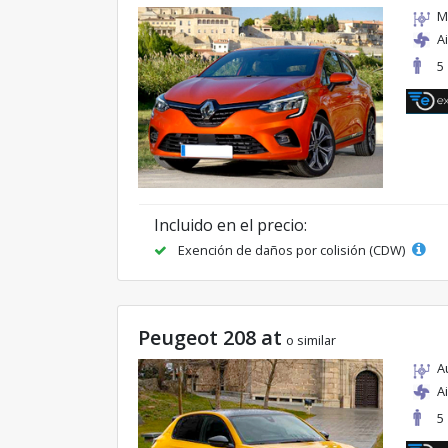
M
A
5
Incluido en el precio:
Exención de daños por colisión (CDW)
Peugeot 208 at
o similar
A
A
5