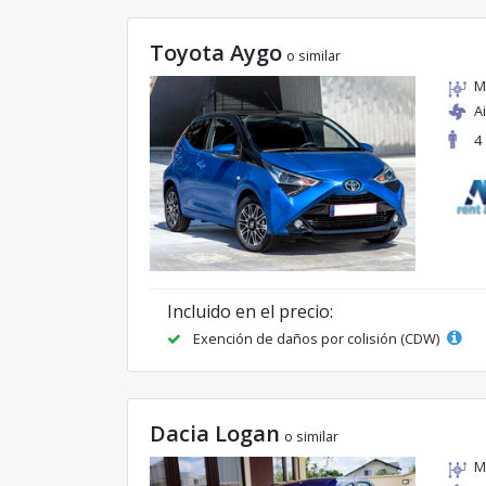
Toyota Aygo
o similar
M
A
4
Incluido en el precio:
Exención de daños por colisión (CDW)
Dacia Logan
o similar
M