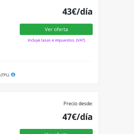
43€/día
Ver oferta
Incluye tasas e impuestos. (VAT)
s(TPL)
Precio desde:
47€/día