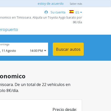
estoy de acuerdo
Saber más
Su cuenta
ES
onomico en Timisoara. Alquila un Toyota Aygo barato por
8€/día
aeropuerto
 entrega
Buscar autos
,
11
Agosto
14:00 PM
Economico
isoara. De un total de 22 vehículos en
olo 8€/día.
Precio desde: