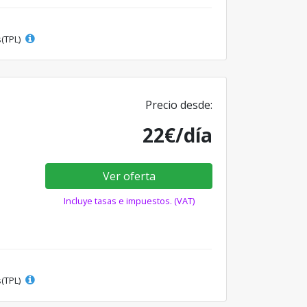
s(TPL)
Precio desde:
22€/día
Ver oferta
Incluye tasas e impuestos. (VAT)
s(TPL)