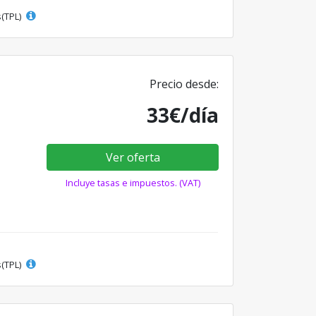
s(TPL)
Precio desde:
33€/día
Ver oferta
Incluye tasas e impuestos. (VAT)
s(TPL)