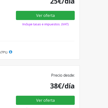
25€/día
Ver oferta
Incluye tasas e impuestos. (VAT)
s(TPL)
Precio desde:
38€/día
Ver oferta