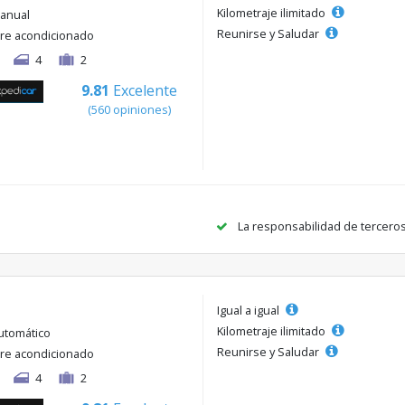
Kilometraje ilimitado
anual
Reunirse y Saludar
ire acondicionado
4
2
9.81
Excelente
(560 opiniones)
La responsabilidad de tercero
Igual a igual
Kilometraje ilimitado
utomático
Reunirse y Saludar
ire acondicionado
4
2