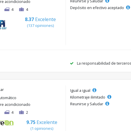
Reunirse y Saludar
ire acondicionado
Depósito en efectivo aceptado
4
4
8.37
Excelente
(137 opiniones)
La responsabilidad de tercero
lar
Igual a igual
Kilometraje ilimitado
utomático
Reunirse y Saludar
ire acondicionado
4
2
9.75
Excelente
(1 opiniones)