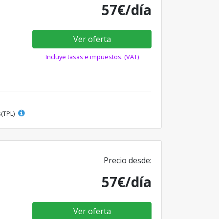
57€/día
Ver oferta
Incluye tasas e impuestos. (VAT)
s(TPL)
Precio desde:
57€/día
Ver oferta