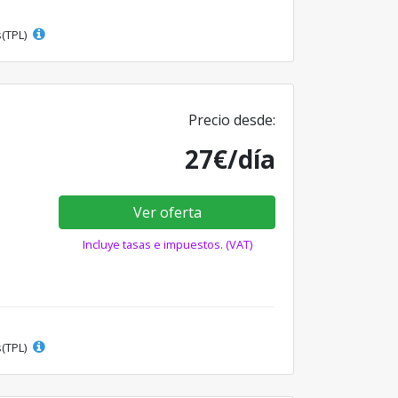
s(TPL)
Precio desde:
27€/día
Ver oferta
Incluye tasas e impuestos. (VAT)
s(TPL)