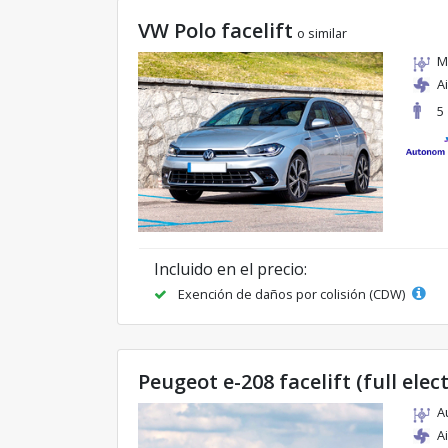
VW Polo facelift
o similar
M
A
5
Incluido en el precio:
Exención de daños por colisión (CDW)
Peugeot e-208 facelift (full elect
A
A