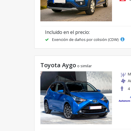
Incluido en el precio:
Exención de daños por colisión (CDW)
Toyota Aygo
o similar
M
A
4