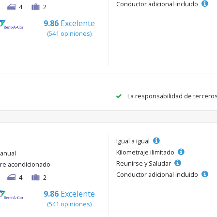
Conductor adicional incluido
4
2
9.86
Excelente
(541 opiniones)
La responsabilidad de tercero
Igual a igual
Kilometraje ilimitado
anual
Reunirse y Saludar
ire acondicionado
Conductor adicional incluido
4
2
9.86
Excelente
(541 opiniones)