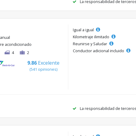
La responsabilidad de tercero
Igual a igual
Kilometraje ilimitado
anual
Reunirse y Saludar
ire acondicionado
Conductor adicional incluido
4
2
9.86
Excelente
(541 opiniones)
La responsabilidad de tercero