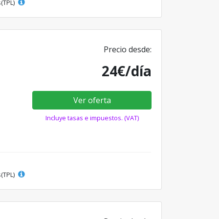
s(TPL)
Precio desde:
24€/día
Ver oferta
Incluye tasas e impuestos. (VAT)
s(TPL)