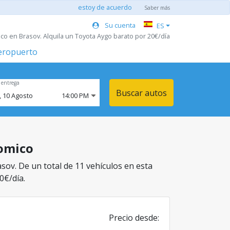
estoy de acuerdo
Saber más
Su cuenta
ES
co en Brasov. Alquila un Toyota Aygo barato por 20€/día
aeropuerto
 entrega
Buscar autos
,
10
Agosto
14:00 PM
nomico
sov. De un total de 11 vehículos en esta
0€/día.
Precio desde: