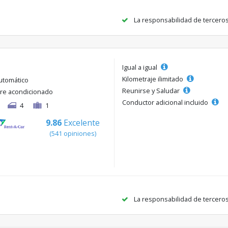
La responsabilidad de tercero
Igual a igual
Kilometraje ilimitado
utomático
Reunirse y Saludar
ire acondicionado
Conductor adicional incluido
4
1
9.86
Excelente
(541 opiniones)
La responsabilidad de tercero