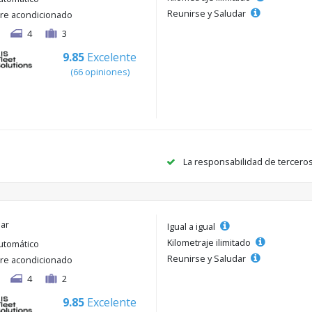
Reunirse y Saludar
ire acondicionado
4
3
9.85
Excelente
(66 opiniones)
La responsabilidad de tercero
lar
Igual a igual
Kilometraje ilimitado
utomático
Reunirse y Saludar
ire acondicionado
4
2
9.85
Excelente