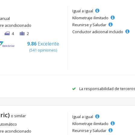
Igual a igual
Kilometraje ilimitado
anual
Reunirse y Saludar
ire acondicionado
Conductor adicional incluido
4
2
9.86
Excelente
(541 opiniones)
La responsabilidad de tercero
ric)
o similar
Igual a igual
Kilometraje ilimitado
utomático
Reunirse y Saludar
ire acondicionado