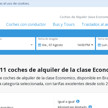
tas el uso de cookies.
Coches de Alquiler clase Economi
Coches con conductor
Bus y Tours
Traslados al 
za
Fecha de recogida
Fecha de
Vie.,
07
Agosto
14:00 PM
Lun.
 11 coches de alquiler de la clase Eco
 coches de alquiler de la clase Economico, disponible en Bra
a categoría seleccionada, con tarifas excelentes desde solo 2
Igual a igual
Kilometraje ilimitado
utomático