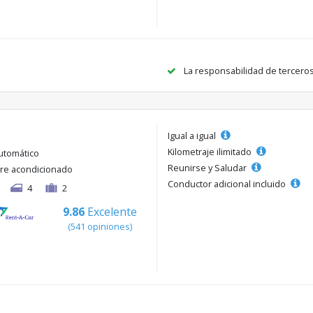
La responsabilidad de tercero
Igual a igual
Kilometraje ilimitado
utomático
Reunirse y Saludar
ire acondicionado
Conductor adicional incluido
4
2
9.86
Excelente
(541 opiniones)