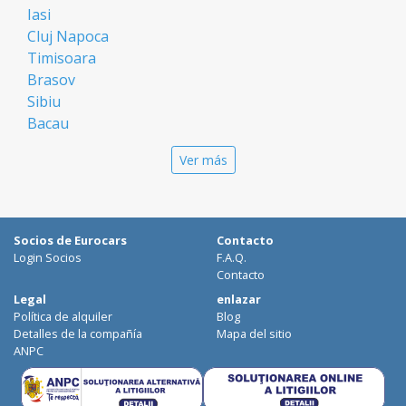
Iasi
Cluj Napoca
Timisoara
Brasov
Sibiu
Bacau
Oradea
Ver más
Arad
Piatra Neamt
Constanta
Galati
Socios de Eurocars
Contacto
Suceava
Login Socios
F.A.Q.
Targu Mures
Contacto
Focsani
Legal
enlazar
Política de alquiler
Blog
Targoviste
Detalles de la compañía
Mapa del sitio
Ploiesti
ANPC
Craiova
Botosani