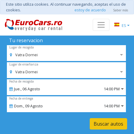
Este sitio utiliza cookies. Al continuar navegando, aceptas el uso de
cookies.
estoy de acuerdo
Saber más
ES
Tu reservacion
Lugar de recogida
Vatra Dornei
Lugar de enseñanza
Vatra Dornei
Fecha de recogida
Jue.,
06
Agosto
14:00 PM
Fecha de entrega
Dom.,
09
Agosto
14:00 PM
Buscar autos