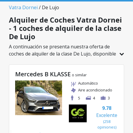
Vatra Dornei
/ De Lujo
Alquiler de Coches Vatra Dornei
- 1 coches de alquiler de la clase
De Lujo
A continuación se presenta nuestra oferta de
coches de alquiler de la clase De Lujo, disponible
en Vatra Dornei. De un total de 1 vehículos en
esta ubicación, puedes elegir el modelo ideal de
Mercedes B KLASSE
la categoría seleccionada, con tarifas excelentes
o similar
desde solo 50€/día.
Automático
Aire acondicionado
5
4
3
9.78
Excelente
(258
opiniones)