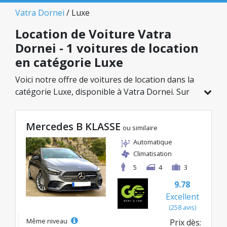
Vatra Dornei
/ Luxe
Location de Voiture Vatra
Dornei - 1 voitures de location
en catégorie Luxe
Voici notre offre de voitures de location dans la
catégorie Luxe, disponible à Vatra Dornei. Sur
un total de 1 véhicules dans cette agence, vous
pouvez choisir le modèle idéal dans la catégorie
Mercedes B KLASSE
sélectionnée, avec des tarifs avantageux
ou similaire
débutant à seulement 50€/jour.
Automatique
Climatisation
5
4
3
9.78
Excellent
(258 avis)
Même niveau
Prix dès: