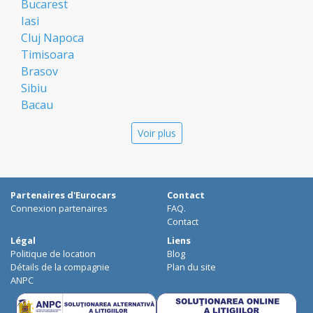
Bucarest
Iasi
Cluj Napoca
Timisoara
Brasov
Sibiu
Bacau
Oradea
Voir plus
Arad
Piatra Neamt
Constanta
Galati
Partenaires d'Eurocars
Contact
Suceava
Connexion partenaires
FAQ.
Targu Mures
Contact
Focsani
Légal
Liens
Politique de location
Blog
Targoviste
Détails de la compagnie
Plan du site
Ploiesti
ANPC
Craiova
Botosani