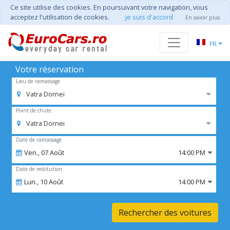
Ce site utilise des cookies. En poursuivant votre navigation, vous
acceptez l'utilisation de cookies.
je suis d'accord
En savoir plus
FR
Votre réservation
Lieu de ramassage
Vatra Dornei
Point de chute
Vatra Dornei
Date de ramassage
Ven.,
07
Août
14:00 PM
Date de restitution
Lun.,
10
Août
14:00 PM
Rechercher des voitures