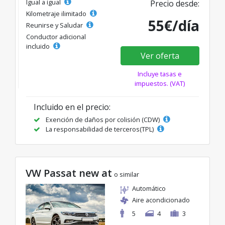
Igual a igual
Precio desde:
Kilometraje ilimitado
55€/día
Reunirse y Saludar
Conductor adicional
incluido
Ver oferta
Incluye tasas e
impuestos. (VAT)
Incluido en el precio:
Exención de daños por colisión (CDW)
La responsabilidad de terceros(TPL)
VW Passat new at
o similar
Automático
Aire acondicionado
5
4
3