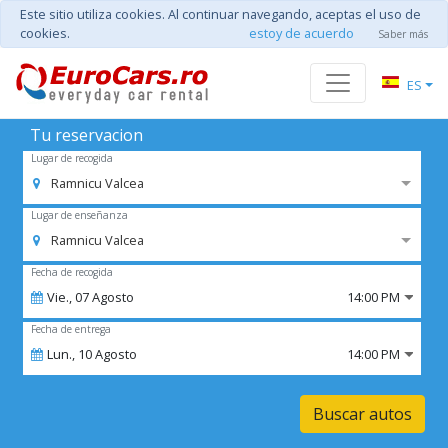
Este sitio utiliza cookies. Al continuar navegando, aceptas el uso de
cookies.
estoy de acuerdo
Saber más
ES
Tu reservacion
Lugar de recogida
Ramnicu Valcea
Lugar de enseñanza
Ramnicu Valcea
Fecha de recogida
Vie.,
07
Agosto
14:00 PM
Fecha de entrega
Lun.,
10
Agosto
14:00 PM
Buscar autos