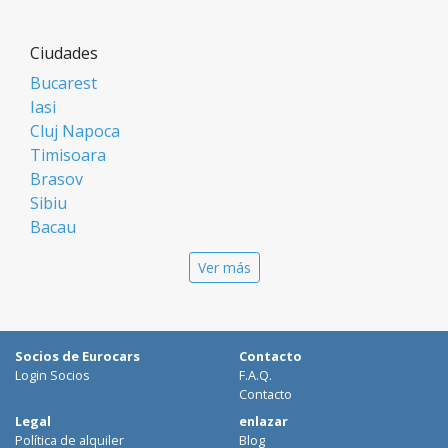
Ciudades
Bucarest
Iasi
Cluj Napoca
Timisoara
Brasov
Sibiu
Bacau
Oradea
Ver más
Arad
Piatra Neamt
Constanta
Galati
Socios de Eurocars
Contacto
Suceava
Login Socios
F.A.Q.
Targu Mures
Contacto
Focsani
Legal
enlazar
Política de alquiler
Blog
Targoviste