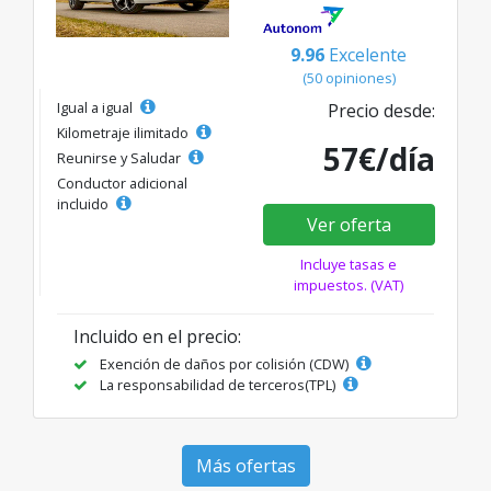
9.96
Excelente
(50 opiniones)
Igual a igual
Precio desde:
Kilometraje ilimitado
57€/día
Reunirse y Saludar
Conductor adicional
incluido
Ver oferta
Incluye tasas e
impuestos. (VAT)
Incluido en el precio:
Exención de daños por colisión (CDW)
La responsabilidad de terceros(TPL)
Más ofertas