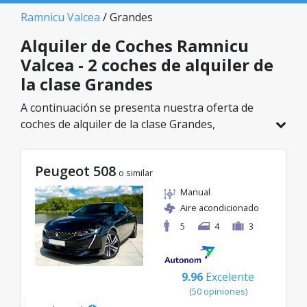
Ramnicu Valcea
/ Grandes
Alquiler de Coches Ramnicu
Valcea - 2 coches de alquiler de
la clase Grandes
A continuación se presenta nuestra oferta de
coches de alquiler de la clase Grandes,
disponible en Ramnicu Valcea. De un total de 2
vehículos en esta ubicación, puedes elegir el
Peugeot 508
modelo ideal de la categoría seleccionada, con
o similar
tarifas excelentes desde solo 55€/día.
Manual
Aire acondicionado
5
4
3
9.96
Excelente
(50 opiniones)