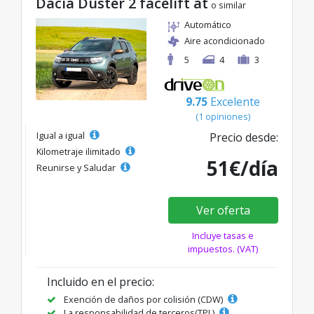
Dacia Duster 2 facelift at
o similar
Automático
Aire acondicionado
5
4
3
9.75
Excelente
(1 opiniones)
Igual a igual
Precio desde:
Kilometraje ilimitado
51€/día
Reunirse y Saludar
Ver oferta
Incluye tasas e
impuestos. (VAT)
Incluido en el precio:
Exención de daños por colisión (CDW)
La responsabilidad de terceros(TPL)