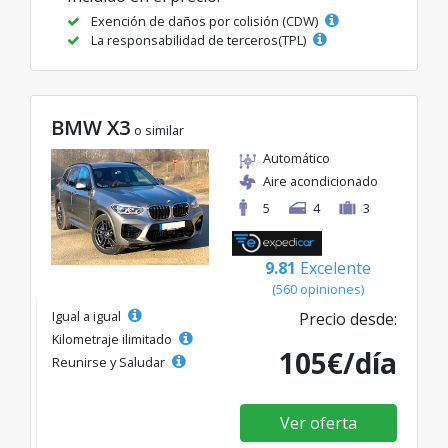
Exención de daños por colisión (CDW)
La responsabilidad de terceros(TPL)
BMW X3
o similar
Automático
Aire acondicionado
5
4
3
9.81
Excelente
(560 opiniones)
Igual a igual
Precio desde:
Kilometraje ilimitado
105€/día
Reunirse y Saludar
Ver oferta