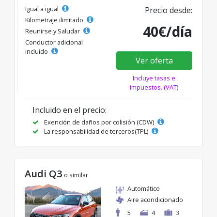
Igual a igual
Precio desde:
Kilometraje ilimitado
40€/día
Reunirse y Saludar
Conductor adicional
incluido
Ver oferta
Incluye tasas e
impuestos. (VAT)
Incluido en el precio:
Exención de daños por colisión (CDW)
La responsabilidad de terceros(TPL)
Audi Q3
o similar
Automático
Aire acondicionado
5
4
3