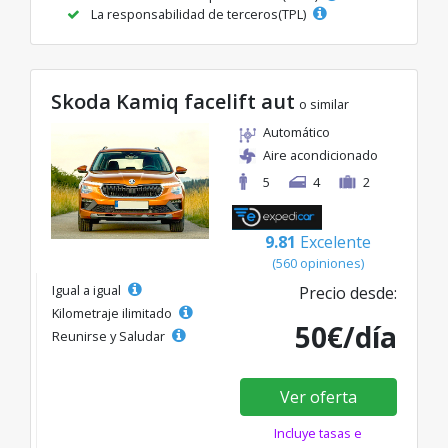
La responsabilidad de terceros(TPL)
Skoda Kamiq facelift aut
o similar
Automático
Aire acondicionado
5
4
2
9.81
Excelente
(560 opiniones)
Igual a igual
Precio desde:
Kilometraje ilimitado
50€/día
Reunirse y Saludar
Ver oferta
Incluye tasas e