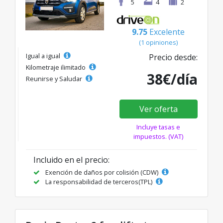
5
4
2
9.75
Excelente
(1 opiniones)
Igual a igual
Precio desde:
Kilometraje ilimitado
38€/día
Reunirse y Saludar
Ver oferta
Incluye tasas e
impuestos. (VAT)
Incluido en el precio:
Exención de daños por colisión (CDW)
La responsabilidad de terceros(TPL)