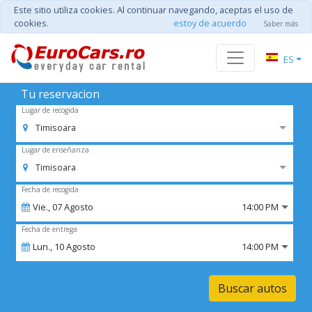
Este sitio utiliza cookies. Al continuar navegando, aceptas el uso de
cookies.
estoy de acuerdo
Saber más
ES
Tu reservacion
Lugar de recogida
Timisoara
Lugar de enseñanza
Timisoara
Fecha de recogida
Vie.,
07
Agosto
14:00 PM
Fecha de entrega
Lun.,
10
Agosto
14:00 PM
Buscar autos