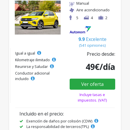
Manual
Aire acondicionado
5
4
2
9.9
Excelente
(541 opiniones)
Igual a igual
Precio desde:
Kilometraje ilimitado
49€/día
Reunirse y Saludar
Conductor adicional
incluido
Ver oferta
Incluye tasas e
impuestos. (VAT)
Incluido en el precio:
Exención de daños por colisión (CDW)
La responsabilidad de terceros(TPL)