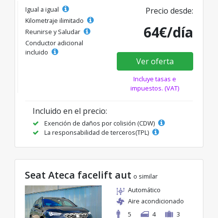
Igual a igual
Precio desde:
Kilometraje ilimitado
64€/día
Reunirse y Saludar
Conductor adicional
incluido
Ver oferta
Incluye tasas e
impuestos. (VAT)
Incluido en el precio:
Exención de daños por colisión (CDW)
La responsabilidad de terceros(TPL)
Seat Ateca facelift aut
o similar
Automático
Aire acondicionado
5
4
3