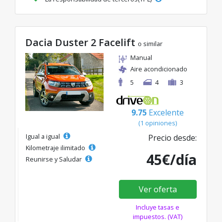
Dacia Duster 2 Facelift
o similar
Manual
Aire acondicionado
5
4
3
9.75
Excelente
(1 opiniones)
Igual a igual
Precio desde:
Kilometraje ilimitado
45€/día
Reunirse y Saludar
Ver oferta
Incluye tasas e
impuestos. (VAT)