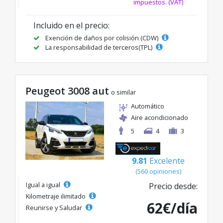
impuestos. (VAT)
Incluido en el precio:
Exención de daños por colisión (CDW)
La responsabilidad de terceros(TPL)
Peugeot 3008 aut
o similar
Automático
Aire acondicionado
5
4
3
9.81
Excelente
(560 opiniones)
Igual a igual
Precio desde:
Kilometraje ilimitado
62€/día
Reunirse y Saludar