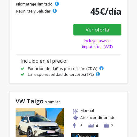
Kilometraje ilimitado
45€/día
Reunirse y Saludar
Ver oferta
Incluye tasas e
impuestos. (VAT)
Incluido en el precio:
Exención de daños por colisión (CDW)
La responsabilidad de terceros(TPL)
VW Taigo
o similar
Manual
Aire acondicionado
5
4
2