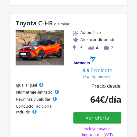
Toyota C-HR
o similar
Automático
Aire acondicionado
5
4
2
9.9
Excelente
(541 opiniones)
Igual a igual
Precio desde:
Kilometraje ilimitado
64€/día
Reunirse y Saludar
Conductor adicional
incluido
Ver oferta
Incluye tasas e
impuestos. (VAT)