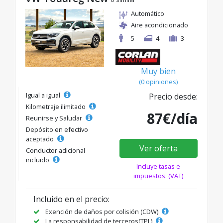
Automático
Aire acondicionado
5
4
3
Muy bien
(0 opiniones)
Igual a igual
Precio desde:
Kilometraje ilimitado
87€/día
Reunirse y Saludar
Depósito en efectivo
aceptado
Ver oferta
Conductor adicional
incluido
Incluye tasas e
impuestos. (VAT)
Incluido en el precio:
Exención de daños por colisión (CDW)
La responsabilidad de terceros(TPL)