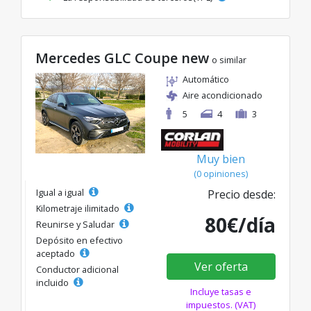
Mercedes GLC Coupe new
o similar
Automático
Aire acondicionado
5
4
3
Muy bien
(0 opiniones)
Igual a igual
Precio desde:
Kilometraje ilimitado
80€/día
Reunirse y Saludar
Depósito en efectivo
aceptado
Ver oferta
Conductor adicional
incluido
Incluye tasas e
impuestos. (VAT)