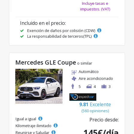
Incluye tasas e
impuestos. (VAT)
Incluido en el precio:
Exención de daños por colisión (CDW)
La responsabilidad de terceros(TPL)
Mercedes GLE Coupe
o similar
Automático
Aire acondicionado
5
4
3
9.81
Excelente
(560 opiniones)
Igual a igual
Precio desde:
Kilometraje ilimitado
145€/día
Reunirse y Saludar