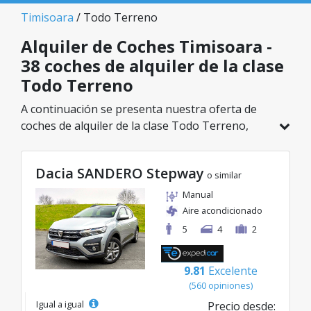
Timisoara
/ Todo Terreno
Alquiler de Coches Timisoara -
38 coches de alquiler de la clase
Todo Terreno
A continuación se presenta nuestra oferta de
coches de alquiler de la clase Todo Terreno,
disponible en Timisoara. De un total de 38
vehículos en esta ubicación, puedes elegir el
Dacia SANDERO Stepway
modelo ideal de la categoría seleccionada, con
o similar
tarifas excelentes desde solo 38€/día.
Manual
Aire acondicionado
5
4
2
9.81
Excelente
(560 opiniones)
Igual a igual
Precio desde: