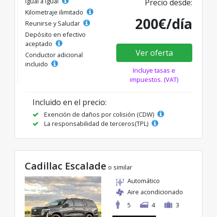
Igual a igual
Precio desde:
Kilometraje ilimitado
200€/día
Reunirse y Saludar
Depósito en efectivo
aceptado
Ver oferta
Conductor adicional
incluido
Incluye tasas e
impuestos. (VAT)
Incluido en el precio:
Exención de daños por colisión (CDW)
La responsabilidad de terceros(TPL)
Cadillac Escalade
o similar
Automático
Aire acondicionado
5
4
3