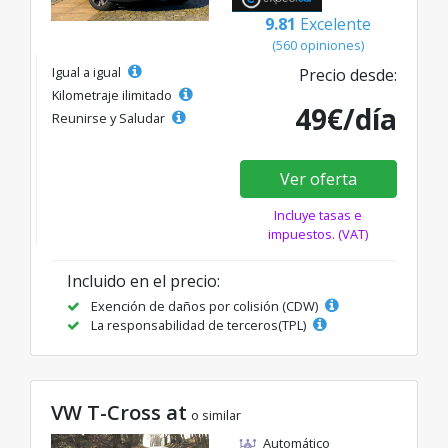
9.81
Excelente
(560 opiniones)
Igual a igual
Precio desde:
Kilometraje ilimitado
49€/día
Reunirse y Saludar
Ver oferta
Incluye tasas e
impuestos. (VAT)
Incluido en el precio:
Exención de daños por colisión (CDW)
La responsabilidad de terceros(TPL)
VW T-Cross at
o similar
Automático