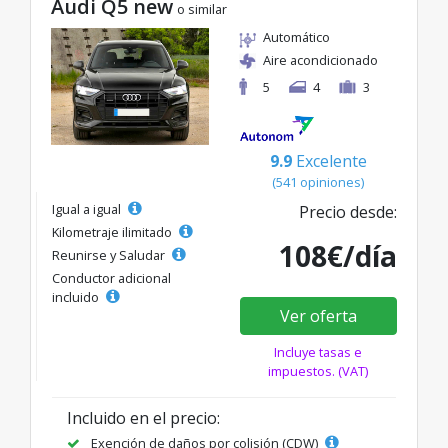
Audi Q5 new
o similar
Automático
Aire acondicionado
5
4
3
9.9
Excelente
(541 opiniones)
Igual a igual
Precio desde:
Kilometraje ilimitado
108€/día
Reunirse y Saludar
Conductor adicional
incluido
Ver oferta
Incluye tasas e
impuestos. (VAT)
Incluido en el precio:
Exención de daños por colisión (CDW)