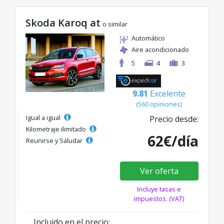
Skoda Karoq at
o similar
Automático
Aire acondicionado
5
4
3
9.81
Excelente
(560 opiniones)
Igual a igual
Precio desde:
Kilometraje ilimitado
62€/día
Reunirse y Saludar
Ver oferta
Incluye tasas e
impuestos. (VAT)
Incluido en el precio: