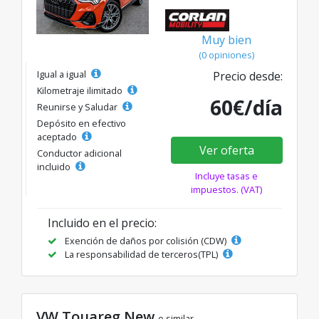
Muy bien
(0 opiniones)
Igual a igual
Precio desde:
Kilometraje ilimitado
60€/día
Reunirse y Saludar
Depósito en efectivo
aceptado
Ver oferta
Conductor adicional
incluido
Incluye tasas e
impuestos. (VAT)
Incluido en el precio:
Exención de daños por colisión (CDW)
La responsabilidad de terceros(TPL)
VW Touareg New
o similar