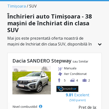
Timișoara
/ SUV
Închirieri auto Timișoara - 38
mașini de închiriat din clasa
SUV
Mai jos este prezentată oferta noastră de
mașini de închiriat din clasa SUV, disponibilă în
Timișoara. Dintr-un total de 38 de vehicule în
această locație, poți alege modelul ideal din
Dacia SANDERO Stepway
categoria selectată, cu prețuri avantajoase ce
sau Similar
pornesc de la doar 38€/zi.
Manuala
Aer Conditionat
5
4
2
9.81
Excelent
(560 pareri)
Nivel combustibil
Pret de la: