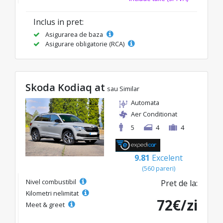
Inclus in pret:
Asigurarea de baza
Asigurare obligatorie (RCA)
Skoda Kodiaq at
sau Similar
Automata
Aer Conditionat
5
4
4
9.81
Excelent
(560 pareri)
Nivel combustibil
Pret de la:
Kilometri nelimitat
72€/zi
Meet & greet