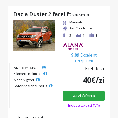
Dacia Duster 2 facelift
sau Similar
Manuala
Aer Conditionat
5
4
3
9.09
Excelent
(149 pareri)
Nivel combustibil
Pret de la:
Kilometri nelimitat
40€/zi
Meet & greet
Sofer Aditional Inclus
Vezi Oferta
Include taxe (si TVA)
Inclus in pret: