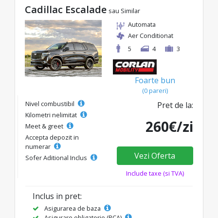
Cadillac Escalade
sau Similar
Automata
Aer Conditionat
5
4
3
Foarte bun
(0 pareri)
Nivel combustibil
Pret de la:
Kilometri nelimitat
260€/zi
Meet & greet
Accepta depozit in
numerar
Vezi Oferta
Sofer Aditional Inclus
Include taxe (si TVA)
Inclus in pret:
Asigurarea de baza
Asigurare obligatorie (RCA)