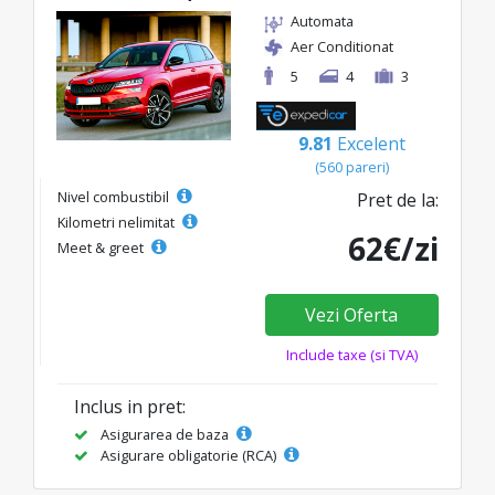
Automata
Aer Conditionat
5
4
3
9.81
Excelent
(560 pareri)
Nivel combustibil
Pret de la:
Kilometri nelimitat
62€/zi
Meet & greet
Vezi Oferta
Include taxe (si TVA)
Inclus in pret:
Asigurarea de baza
Asigurare obligatorie (RCA)