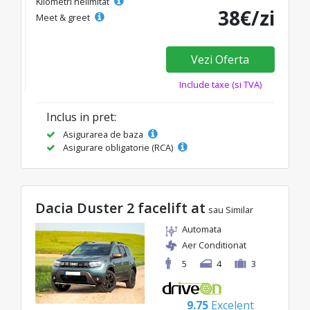
Kilometri nelimitat
38€/zi
Meet & greet
Vezi Oferta
Include taxe (si TVA)
Inclus in pret:
Asigurarea de baza
Asigurare obligatorie (RCA)
Dacia Duster 2 facelift at
sau Similar
Automata
Aer Conditionat
5
4
3
9.75
Excelent