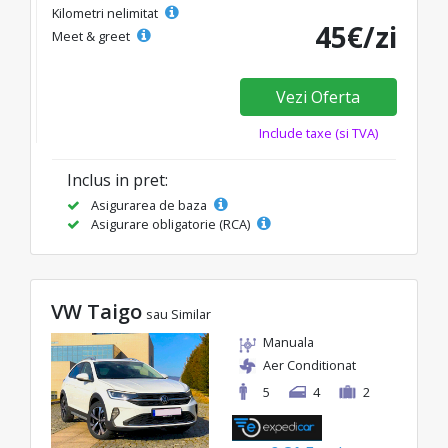
Kilometri nelimitat
45€/zi
Meet & greet
Vezi Oferta
Include taxe (si TVA)
Inclus in pret:
Asigurarea de baza
Asigurare obligatorie (RCA)
VW Taigo
sau Similar
Manuala
Aer Conditionat
5
4
2