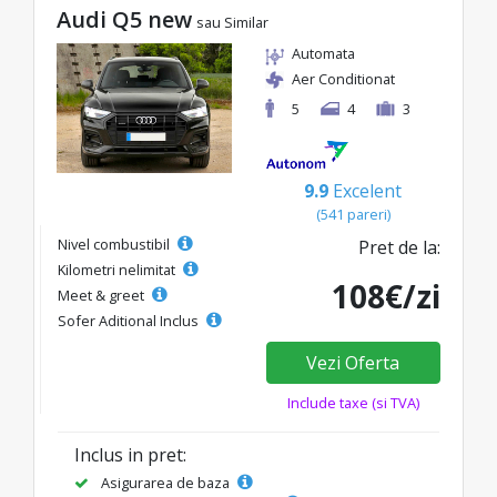
Audi Q5 new
sau Similar
Automata
Aer Conditionat
5
4
3
9.9
Excelent
(541 pareri)
Nivel combustibil
Pret de la:
Kilometri nelimitat
108€/zi
Meet & greet
Sofer Aditional Inclus
Vezi Oferta
Include taxe (si TVA)
Inclus in pret:
Asigurarea de baza