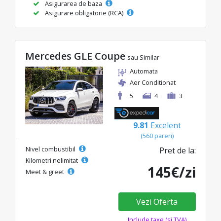
Asigurarea de baza
Asigurare obligatorie (RCA)
Mercedes GLE Coupe
sau Similar
Automata
Aer Conditionat
5
4
3
9.81
Excelent
(560 pareri)
Nivel combustibil
Pret de la:
Kilometri nelimitat
145€/zi
Meet & greet
Vezi Oferta
Include taxe (si TVA)