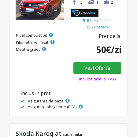
5
4
2
9.81
Excelent
(560 pareri)
Nivel combustibil
Pret de la:
Kilometri nelimitat
50€/zi
Meet & greet
Vezi Oferta
Include taxe (si TVA)
Inclus in pret:
Asigurarea de baza
Asigurare obligatorie (RCA)
Skoda Karoq at
sau Similar