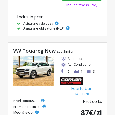
Include taxe (si TVA)
Inclus in pret:
Asigurarea de baza
Asigurare obligatorie (RCA)
VW Touareg New
sau Similar
Automata
Aer Conditionat
5
4
3
Foarte bun
(0 pareri)
Nivel combustibil
Pret de la:
Kilometri nelimitat
87€/zi
Meet & greet