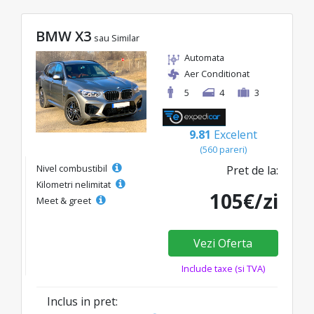
BMW X3
sau Similar
Automata
Aer Conditionat
5
4
3
9.81
Excelent
(560 pareri)
Nivel combustibil
Pret de la:
Kilometri nelimitat
105€/zi
Meet & greet
Vezi Oferta
Include taxe (si TVA)
Inclus in pret: