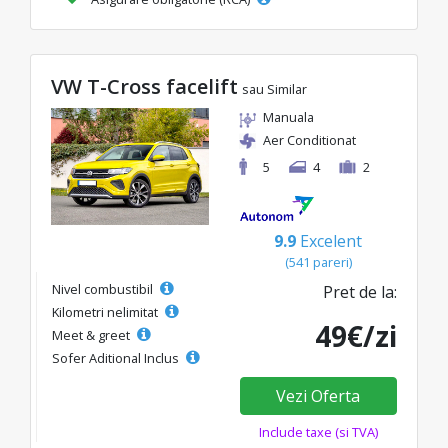
VW T-Cross facelift
sau Similar
Manuala
Aer Conditionat
5
4
2
9.9
Excelent
(541 pareri)
Nivel combustibil
Pret de la:
Kilometri nelimitat
49€/zi
Meet & greet
Sofer Aditional Inclus
Vezi Oferta
Include taxe (si TVA)