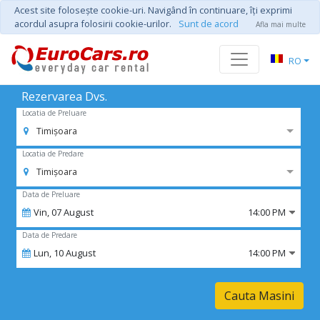
Acest site foloseşte cookie-uri. Navigând în continuare, îţi exprimi
acordul asupra folosirii cookie-urilor.
Sunt de acord
Afla mai multe
RO
Rezervarea Dvs.
Locatia de Preluare
Timișoara
Locatia de Predare
Timișoara
Data de Preluare
Vin,
07
August
14:00 PM
Data de Predare
Lun,
10
August
14:00 PM
Cauta Masini