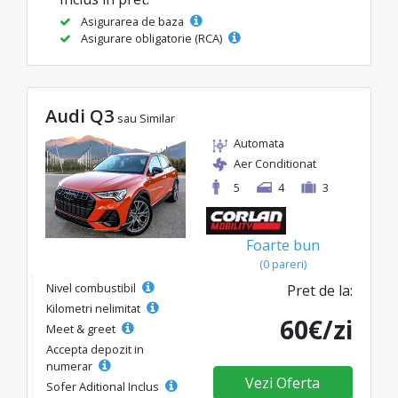
Asigurarea de baza
Asigurare obligatorie (RCA)
Audi Q3
sau Similar
Automata
Aer Conditionat
5
4
3
Foarte bun
(0 pareri)
Nivel combustibil
Pret de la:
Kilometri nelimitat
60€/zi
Meet & greet
Accepta depozit in
numerar
Vezi Oferta
Sofer Aditional Inclus