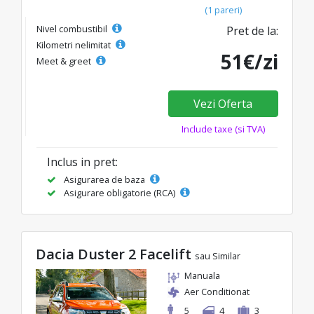
(1 pareri)
Nivel combustibil
Pret de la:
Kilometri nelimitat
51€/zi
Meet & greet
Vezi Oferta
Include taxe (si TVA)
Inclus in pret:
Asigurarea de baza
Asigurare obligatorie (RCA)
Dacia Duster 2 Facelift
sau Similar
Manuala
Aer Conditionat
5
4
3