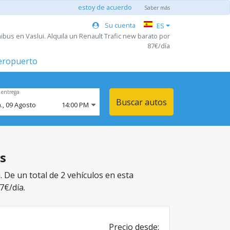
estoy de acuerdo
Saber más
Su cuenta
ES
ibus en Vaslui. Alquila un Renault Trafic new barato por
87€/día
aeropuerto
 entrega
Buscar autos
.,
09
Agosto
14:00 PM
us
. De un total de 2 vehículos en esta
7€/día.
Precio desde: