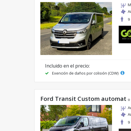
M
A
9
Incluido en el precio:
Exención de daños por colisión (CDW)
Ford Transit Custom automat
o
A
A
9