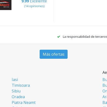
9.99
Excelente
(14 opiniones)
La responsabilidad de tercero
Más ofertas
Ae
Iasi
Bu
Timisoara
Bu
Sibiu
Or
Oradea
Ar
Piatra Neamt
Ba