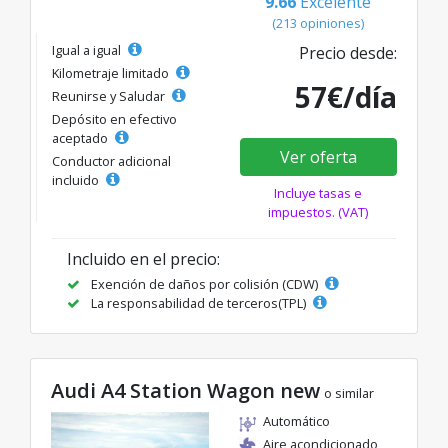
9.66
Excelente
(213 opiniones)
Igual a igual
Precio desde:
Kilometraje limitado
57€/día
Reunirse y Saludar
Depósito en efectivo
aceptado
Ver oferta
Conductor adicional
incluido
Incluye tasas e
impuestos. (VAT)
Incluido en el precio:
Exención de daños por colisión (CDW)
La responsabilidad de terceros(TPL)
Audi A4 Station Wagon new
o similar
Automático
Aire acondicionado