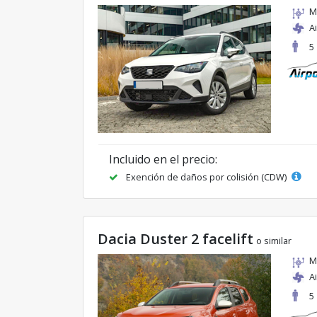
M
A
5
Incluido en el precio:
Exención de daños por colisión (CDW)
Dacia Duster 2 facelift
o similar
M
A
5