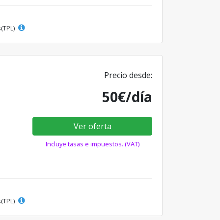
s(TPL)
Precio desde:
50€/día
Ver oferta
Incluye tasas e impuestos. (VAT)
s(TPL)