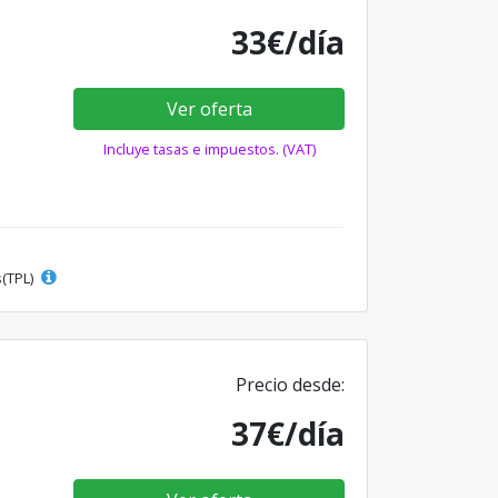
33€/día
Ver oferta
Incluye tasas e impuestos. (VAT)
s(TPL)
Precio desde:
37€/día