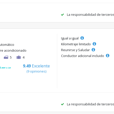
La responsabilidad de tercero
Igual a igual
Kilometraje limitado
utomático
Reunirse y Saludar
ire acondicionado
Conductor adicional incluido
5
4
9.49
Excelente
(9 opiniones)
La responsabilidad de tercero