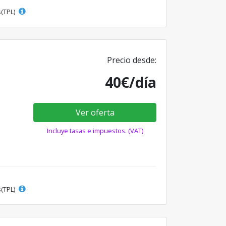
s(TPL)
Precio desde:
40€/día
Ver oferta
Incluye tasas e impuestos. (VAT)
s(TPL)