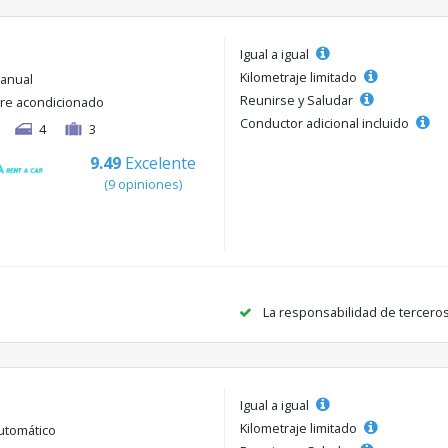
Igual a igual
Kilometraje limitado
anual
Reunirse y Saludar
ire acondicionado
Conductor adicional incluido
4
3
9.49
Excelente
(9 opiniones)
La responsabilidad de tercero
Igual a igual
Kilometraje limitado
utomático