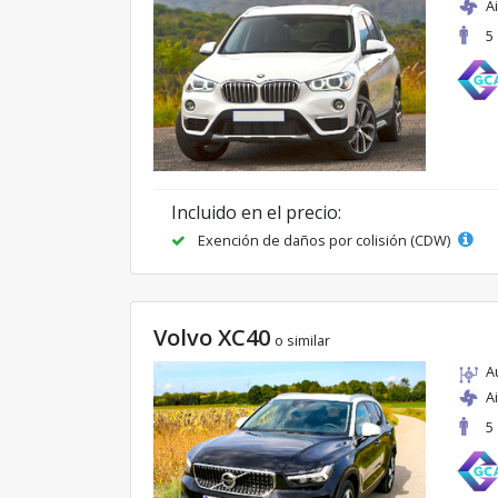
A
5
Incluido en el precio:
Exención de daños por colisión (CDW)
Volvo XC40
o similar
A
A
5