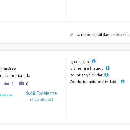
La responsabilidad de tercero
Igual a igual
Kilometraje limitado
utomático
Reunirse y Saludar
ire acondicionado
Conductor adicional incluido
4
3
9.49
Excelente
(9 opiniones)