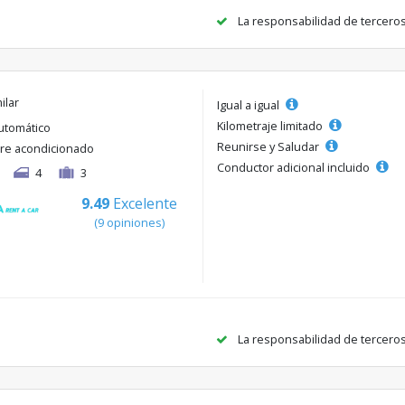
La responsabilidad de tercero
ilar
Igual a igual
Kilometraje limitado
utomático
Reunirse y Saludar
ire acondicionado
Conductor adicional incluido
4
3
9.49
Excelente
(9 opiniones)
La responsabilidad de tercero