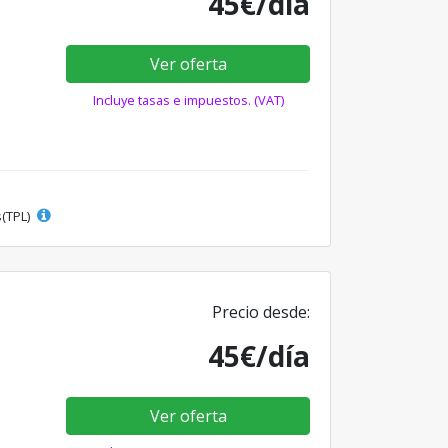
45€/día
Ver oferta
Incluye tasas e impuestos. (VAT)
s(TPL)
Precio desde:
45€/día
Ver oferta