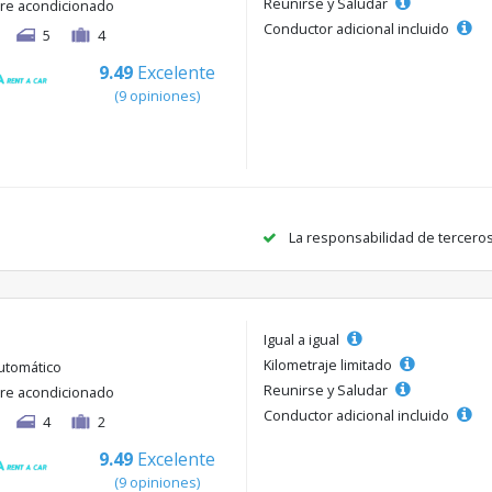
Reunirse y Saludar
ire acondicionado
Conductor adicional incluido
5
4
9.49
Excelente
(9 opiniones)
La responsabilidad de tercero
Igual a igual
Kilometraje limitado
utomático
Reunirse y Saludar
ire acondicionado
Conductor adicional incluido
4
2
9.49
Excelente
(9 opiniones)