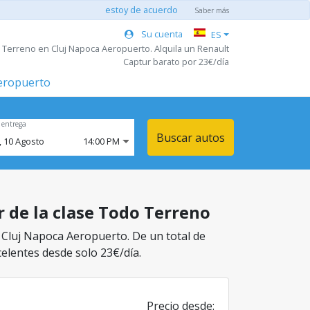
estoy de acuerdo
Saber más
Su cuenta
ES
 Terreno en Cluj Napoca Aeropuerto. Alquila un Renault
Captur barato por 23€/día
aeropuerto
 entrega
Buscar autos
,
10
Agosto
14:00 PM
r de la clase Todo Terreno
n Cluj Napoca Aeropuerto. De un total de
celentes desde solo 23€/día.
Precio desde: