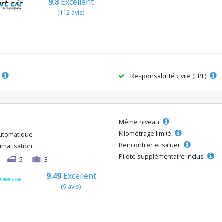
9.8
Excellent
(112 avis)
Responsabilité civile (TPL)
Même niveau
Kilométrage limité
utomatique
Rencontrer et saluer
limatisation
Pilote supplémentaire inclus
5
3
9.49
Excellent
(9 avis)