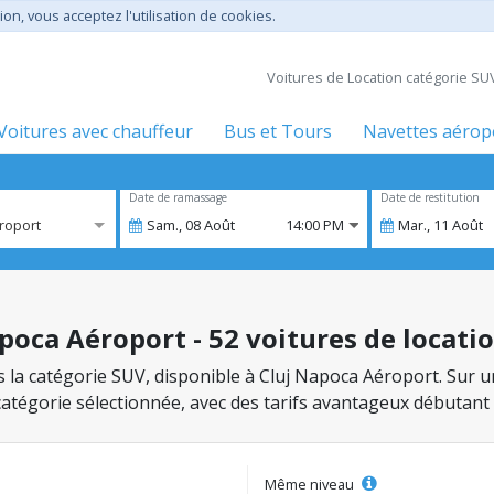
ion, vous acceptez l'utilisation de cookies.
Voitures de Location catégorie SU
Voitures avec chauffeur
Bus et Tours
Navettes aérop
Date de ramassage
Date de restitution
roport
Sam.,
08
Août
14:00 PM
Mar.,
11
Août
poca Aéroport - 52 voitures de locati
ns la catégorie SUV, disponible à Cluj Napoca Aéroport. Sur u
 catégorie sélectionnée, avec des tarifs avantageux débutant
Même niveau