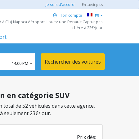
je suis d'accord
En savoir plus
Ton compte
FR
V à Cluj Napoca Aéroport. Louez une Renault Captur pas
chère à 23€/jour
ort
Rechercher des voitures
14:00 PM
on en catégorie SUV
n total de 52 véhicules dans cette agence,
 à seulement 23€/jour.
Prix dès: