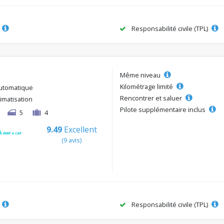
Responsabilité civile (TPL)
Même niveau
Kilométrage limité
utomatique
Rencontrer et saluer
limatisation
Pilote supplémentaire inclus
5
4
9.49
Excellent
(9 avis)
Responsabilité civile (TPL)