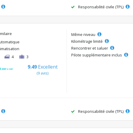
Responsabilité civile (TPL)
milaire
Même niveau
Kilométrage limité
utomatique
Rencontrer et saluer
limatisation
Pilote supplémentaire inclus
4
3
9.49
Excellent
(9 avis)
Responsabilité civile (TPL)