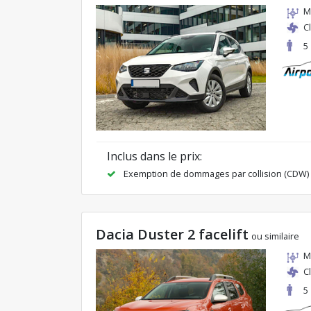
M
C
5
Inclus dans le prix:
Exemption de dommages par collision (CDW)
Dacia Duster 2 facelift
ou similaire
M
C
5