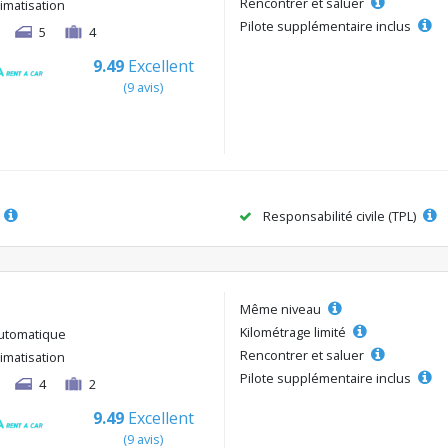
Rencontrer et saluer
limatisation
Pilote supplémentaire inclus
5
4
9.49
Excellent
(9 avis)
Responsabilité civile (TPL)
Même niveau
Kilométrage limité
utomatique
Rencontrer et saluer
limatisation
Pilote supplémentaire inclus
4
2
9.49
Excellent
(9 avis)