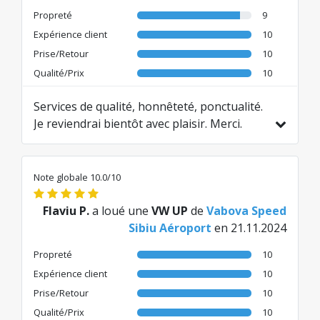
nouveau chez cette société à tout moment.
Propreté
9
👍👍👍👍👍👍👍👍👍👍
Expérience client
10
Traduit de DE par AI
Prise/Retour
10
Qualité/Prix
10
Services de qualité, honnêteté, ponctualité.
Je reviendrai bientôt avec plaisir. Merci.
Traduit de RO par AI
Note globale 10.0/10
Flaviu P.
a loué une
VW UP
de
Vabova Speed
Sibiu Aéroport
en 21.11.2024
Propreté
10
Expérience client
10
Prise/Retour
10
Qualité/Prix
10