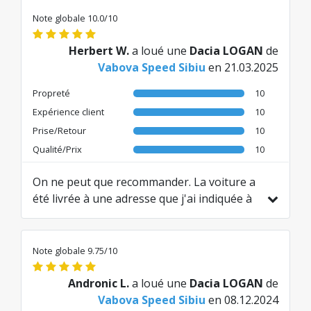
Note globale 10.0/10
Herbert W.
a loué une
Dacia LOGAN
de
Vabova Speed Sibiu
en 21.03.2025
Propreté
10
Expérience client
10
Prise/Retour
10
Qualité/Prix
10
On ne peut que recommander. La voiture a
été livrée à une adresse que j'ai indiquée à
Sibiu et récupérée à l'heure. L'agent était
très sympathique et serviable. Tout s'est
déroulé de manière très simple. S'il y avait
Note globale 9.75/10
15 points à donner pour cela, ils en
recevraient 15 de ma part. Je ne peux que
Andronic L.
a loué une
Dacia LOGAN
de
recommander et je louerai une voiture à
Vabova Speed Sibiu
en 08.12.2024