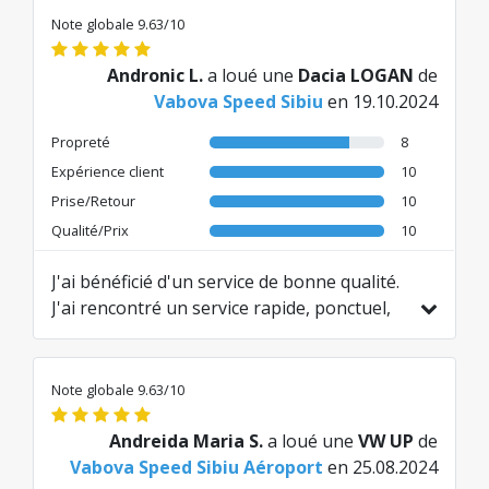
Traduit de RO par AI
Note globale 9.63/10
Andronic L.
a loué une
Dacia LOGAN
de
Vabova Speed Sibiu
en 19.10.2024
Propreté
8
Expérience client
10
Prise/Retour
10
Qualité/Prix
10
J'ai bénéficié d'un service de bonne qualité.
J'ai rencontré un service rapide, ponctuel,
aimable (j'apprécie positivement le
comportement de M. Bogdan, l'employé qui
m'a remis, et plus tard, récupéré ma
Note globale 9.63/10
voiture, aimable et compétent. Je reviendrai
en toute confiance. J'ai été très satisfait du
Andreida Maria S.
a loué une
VW UP
de
service de location proposé, à un prix
Vabova Speed Sibiu Aéroport
en 25.08.2024