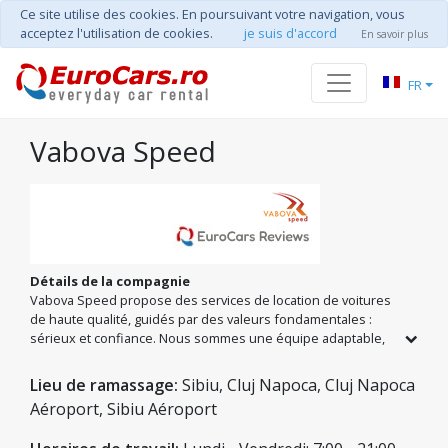
Ce site utilise des cookies. En poursuivant votre navigation, vous
acceptez l'utilisation de cookies.
je suis d'accord
En savoir plus
FR
Vabova Speed
Détails de la compagnie
Vabova Speed propose des services de location de voitures
de haute qualité, guidés par des valeurs fondamentales :
sérieux et confiance. Nous sommes une équipe adaptable,
prête à répondre à vos besoins avec des prix justes et des
véhicules impeccables. Notre engagement est ferme : nous
Lieu de ramassage:
Sibiu, Cluj Napoca, Cluj Napoca
assumons l'entière responsabilité des services offerts pour
Aéroport, Sibiu Aéroport
garantir le sourire et la satisfaction de chaque client. Nous
aimons voir nos clients sourire, c'est pourquoi nous