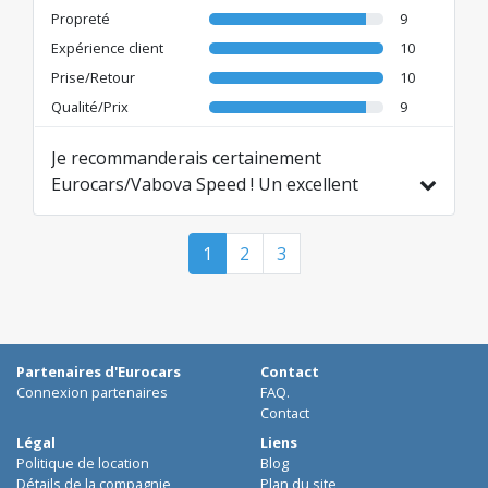
raisonnable. Merci.
Propreté
9
Traduit de RO par AI
Expérience client
10
Prise/Retour
10
Qualité/Prix
9
Je recommanderais certainement
Eurocars/Vabova Speed ! Un excellent
service à un bon prix !
Traduit de EN par AI
1
2
3
Partenaires d'Eurocars
Contact
Connexion partenaires
FAQ.
Contact
Légal
Liens
Politique de location
Blog
Détails de la compagnie
Plan du site