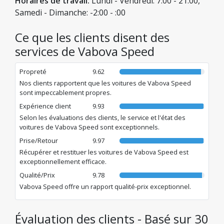
Horaires de travail:
Lundi - Vendredi: 7:00 - 21:00,
proposons des voitures confortables et une collaboration
Samedi - Dimanche: -2:00 - :00
ultra-flexible. Chez nous, la parole donnée est sacrée : si
nous ne respectons pas notre promesse, vous ne payez
rien. Bienvenue dans notre famille de clients satisfaits !
Ce que les clients disent des
services de Vabova Speed
Propreté
9.62
Nos clients rapportent que les voitures de Vabova Speed
sont impeccablement propres.
Expérience client
9.93
Selon les évaluations des clients, le service et l'état des
voitures de Vabova Speed sont exceptionnels.
Prise/Retour
9.97
Récupérer et restituer les voitures de Vabova Speed est
exceptionnellement efficace.
Qualité/Prix
9.78
Vabova Speed offre un rapport qualité-prix exceptionnel.
Évaluation des clients - Basé sur 30