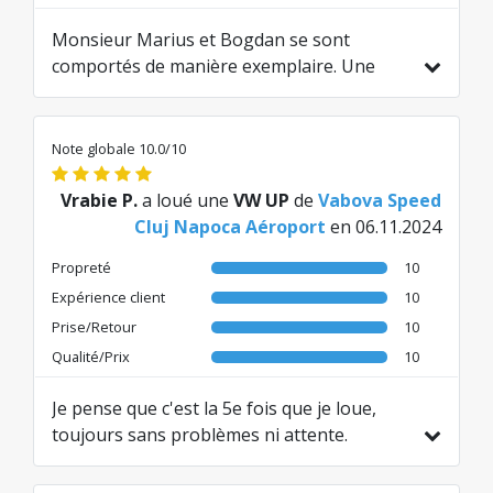
Monsieur Marius et Bogdan se sont
comportés de manière exemplaire. Une
entreprise roumaine offrant des services
aux normes occidentales ! Je vais
certainement les recontacter ! Merci pour
Note globale 10.0/10
votre aide !
Traduit de RO par AI
Vrabie P.
a loué une
VW UP
de
Vabova Speed
Cluj Napoca Aéroport
en 06.11.2024
Propreté
10
Expérience client
10
Prise/Retour
10
Qualité/Prix
10
Je pense que c'est la 5e fois que je loue,
toujours sans problèmes ni attente.
Exactement comme je m'attends à ce que
cela fonctionne.