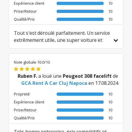
Expérience client
10
Prise/Retour
10
Qualité/Prix
10
Tout s'est déroulé parfaitement. Un service
extrêmement utile, une super voiture et
une assistance excellente tout autour. À
refaire à tout moment - absolument de
première classe !
Note globale 10.0/10
Traduit de DE par AI
Ruben F.
a loué une
Peugeot 308 facelift
de
GCA Rent A Car Cluj Napoca
en 17.08.2024
Propreté
10
Expérience client
10
Prise/Retour
10
Qualité/Prix
10
Très bonne entreprise, prix compétitifs et