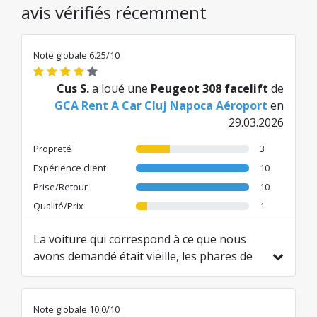
avis vérifiés récemment
Note globale 6.25/10
Cus S.
a loué une
Peugeot 308 facelift
de
GCA Rent A Car Cluj Napoca Aéroport
en
29.03.2026
Propreté
3
Expérience client
10
Prise/Retour
10
Qualité/Prix
1
La voiture qui correspond à ce que nous
avons demandé était vieille, les phares de
nuit n'étaient pas visibles, la voiture était
sale.
Traduit de RO par AI
Note globale 10.0/10