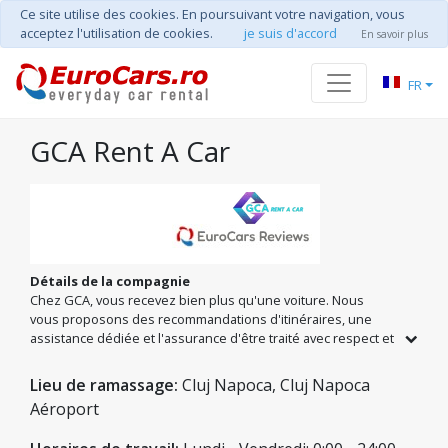
Ce site utilise des cookies. En poursuivant votre navigation, vous
acceptez l'utilisation de cookies.
je suis d'accord
En savoir plus
FR
GCA Rent A Car
Détails de la compagnie
Chez GCA, vous recevez bien plus qu'une voiture. Nous
vous proposons des recommandations d'itinéraires, une
assistance dédiée et l'assurance d'être traité avec respect et
attention. Nous sommes une équipe de Cluj qui s'est
développée grâce à la qualité de ses services, en mettant
Lieu de ramassage:
Cluj Napoca, Cluj Napoca
l'accent sur la modernité de notre flotte et l'optimisation de
Aéroport
votre temps. Retrouvez-nous au Centre-ville et à l'Aéroport
(CLJ). Choisissez une expérience authentique à Cluj-Napoca.