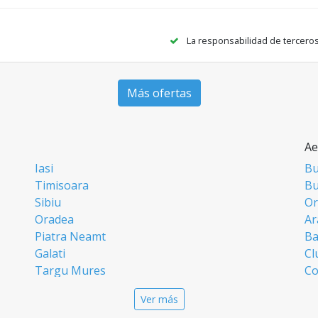
La responsabilidad de tercero
Más ofertas
Ae
Iasi
Bu
Timisoara
Bu
Sibiu
Or
Oradea
Ar
Piatra Neamt
Ba
Galati
Cl
Targu Mures
Co
Targoviste
Ia
Ver más
Craiova
Si