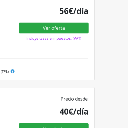
56€/día
Ver oferta
Incluye tasas e impuestos. (VAT)
s(TPL)
Precio desde:
40€/día