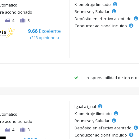
Kilometraje limitado
utomático
Reunirse y Saludar
ire acondicionado
Depósito en efectivo aceptado
4
3
Conductor adicional incluido
9.66
Excelente
(213 opiniones)
La responsabilidad de tercero
Igual a igual
Kilometraje ilimitado
utomático
Reunirse y Saludar
ire acondicionado
Depósito en efectivo aceptado
4
3
Conductor adicional incluido