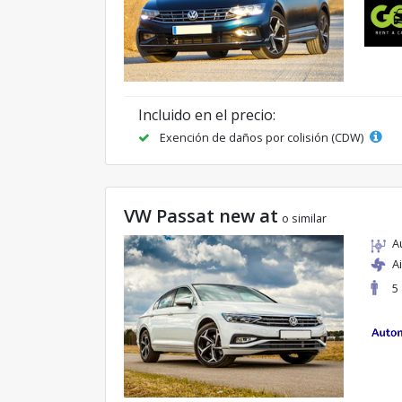
Incluido en el precio:
Exención de daños por colisión (CDW)
VW Passat new at
o similar
A
A
5