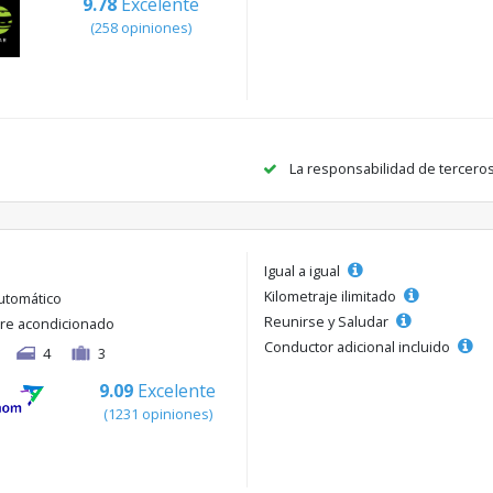
9.78
Excelente
(258 opiniones)
La responsabilidad de tercero
Igual a igual
Kilometraje ilimitado
utomático
Reunirse y Saludar
ire acondicionado
Conductor adicional incluido
4
3
9.09
Excelente
(1231 opiniones)