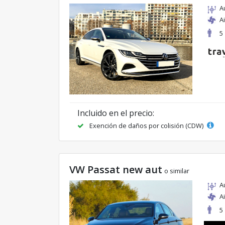
A
A
5
Incluido en el precio:
Exención de daños por colisión (CDW)
VW Passat new aut
o similar
A
A
5