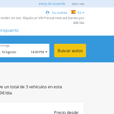
estoy de acuerdo
Saber más
Su cuenta
ES
randes en Iasi. Alquila un VW Passat new aut barato por
40€/día
aeropuerto
 entrega
Buscar autos
,
10
Agosto
14:00 PM
De un total de 3 vehículos en esta
0€/día.
Precio desde: