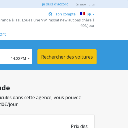
je suis d'accord
En savoir plus
Ton compte
FR
Grande à Iasi. Louez une VW Passat new aut pas chère à
40€/jour
ort
Rechercher des voitures
14:00 PM
nde
éhicules dans cette agence, vous pouvez
40€/jour.
Prix dès: