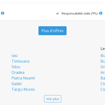
Responsabilité civile (TPL)
Plus d'offres
Le
Iasi
Bu
Timisoara
Bu
Sibiu
Or
Oradea
Ar
Piatra Neamt
Ba
Galati
Cl
Targu Mures
Co
Targoviste
Ia
Voir plus
Craiova
Si