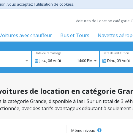
ion, vous acceptez l'utilisation de cookies.
Voitures de Location catégorie 
Voitures avec chauffeur
Bus et Tours
Navettes aérop
Date de ramassage
Date de restitution
Jeu.,
06
Août
14:00 PM
Dim.,
09
Août
 voitures de location en catégorie Gra
s la catégorie Grande, disponible à Iasi. Sur un total de 3 v
lectionnée, avec des tarifs avantageux débutant à seulement 
Même niveau