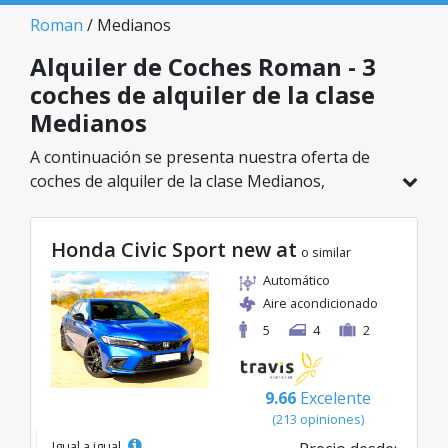
Roman
/ Medianos
Alquiler de Coches Roman - 3
coches de alquiler de la clase
Medianos
A continuación se presenta nuestra oferta de
coches de alquiler de la clase Medianos,
disponible en Roman. De un total de 3 vehículos
en esta ubicación, puedes elegir el modelo ideal
Honda Civic Sport new at
de la categoría seleccionada, con tarifas
o similar
excelentes desde solo 43€/día.
Automático
Aire acondicionado
5
4
2
9.66
Excelente
(213 opiniones)
Igual a igual