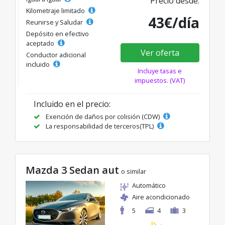
Precio desde:
Kilometraje limitado
43€/día
Reunirse y Saludar
Depósito en efectivo
aceptado
Ver oferta
Conductor adicional
incluido
Incluye tasas e
impuestos. (VAT)
Incluido en el precio:
Exención de daños por colisión (CDW)
La responsabilidad de terceros(TPL)
Mazda 3 Sedan aut
o similar
Automático
Aire acondicionado
5
4
3