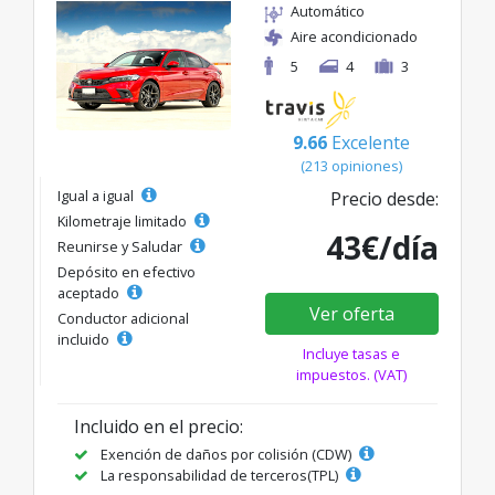
Automático
Aire acondicionado
5
4
3
9.66
Excelente
(213 opiniones)
Igual a igual
Precio desde:
Kilometraje limitado
43€/día
Reunirse y Saludar
Depósito en efectivo
aceptado
Ver oferta
Conductor adicional
incluido
Incluye tasas e
impuestos. (VAT)
Incluido en el precio:
Exención de daños por colisión (CDW)
La responsabilidad de terceros(TPL)