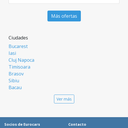
Más ofertas
Ciudades
Bucarest
Iasi
Cluj Napoca
Timisoara
Brasov
Sibiu
Bacau
Oradea
Ver más
Arad
Piatra Neamt
Constanta
Galati
Socios de Eurocars
Contacto