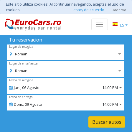
Este sitio utiliza cookies. Al continuar navegando, aceptas el uso de
cookies.
estoy de acuerdo
Saber más
ES
Tu reservacion
Lugar de recogida
Roman
Lugar de enseñanza
Roman
Fecha de recogida
Jue.,
06
Agosto
14:00 PM
Fecha de entrega
Dom.,
09
Agosto
14:00 PM
Buscar autos