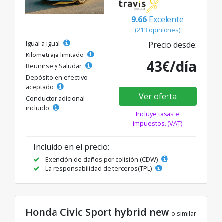
9.66
Excelente
(213 opiniones)
Igual a igual
Precio desde:
Kilometraje limitado
43€/día
Reunirse y Saludar
Depósito en efectivo
aceptado
Ver oferta
Conductor adicional
incluido
Incluye tasas e
impuestos. (VAT)
Incluido en el precio:
Exención de daños por colisión (CDW)
La responsabilidad de terceros(TPL)
Honda Civic Sport hybrid new
o similar