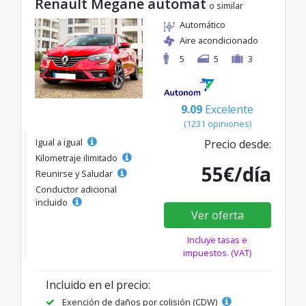
Renault Megane automat
o similar
Automático
Aire acondicionado
5
5
3
9.09
Excelente
(1231 opiniones)
Igual a igual
Precio desde:
Kilometraje ilimitado
55€/día
Reunirse y Saludar
Conductor adicional
incluido
Ver oferta
Incluye tasas e
impuestos. (VAT)
Incluido en el precio:
Exención de daños por colisión (CDW)