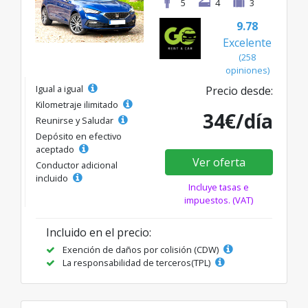
5
4
3
9.78
Excelente
(258
opiniones)
Igual a igual
Precio desde:
Kilometraje ilimitado
34€/día
Reunirse y Saludar
Depósito en efectivo
aceptado
Ver oferta
Conductor adicional
incluido
Incluye tasas e
impuestos. (VAT)
Incluido en el precio:
Exención de daños por colisión (CDW)
La responsabilidad de terceros(TPL)