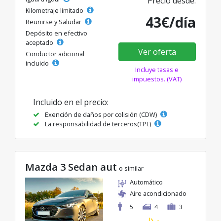
Precio desde:
Kilometraje limitado
43€/día
Reunirse y Saludar
Depósito en efectivo
aceptado
Ver oferta
Conductor adicional
incluido
Incluye tasas e
impuestos. (VAT)
Incluido en el precio:
Exención de daños por colisión (CDW)
La responsabilidad de terceros(TPL)
Mazda 3 Sedan aut
o similar
Automático
Aire acondicionado
5
4
3