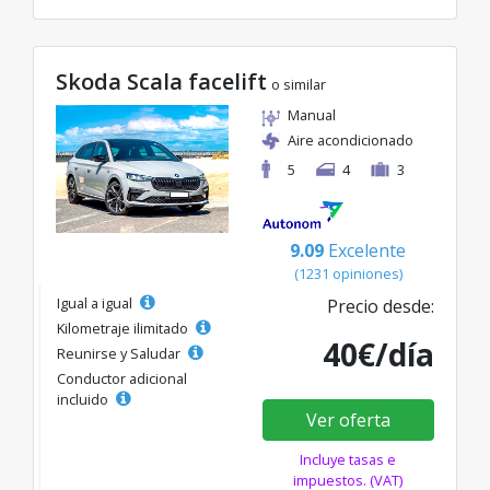
Skoda Scala facelift
o similar
Manual
Aire acondicionado
5
4
3
9.09
Excelente
(1231 opiniones)
Igual a igual
Precio desde:
Kilometraje ilimitado
40€/día
Reunirse y Saludar
Conductor adicional
incluido
Ver oferta
Incluye tasas e
impuestos. (VAT)