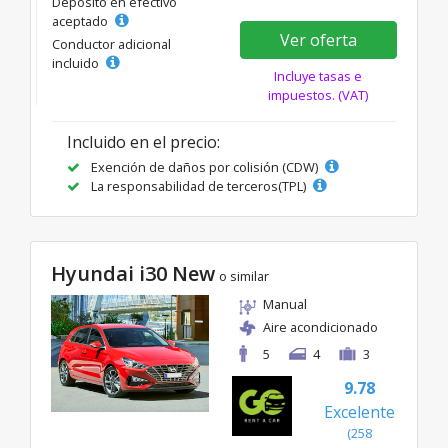
Depósito en efectivo
aceptado
Ver oferta
Conductor adicional
incluido
Incluye tasas e
impuestos. (VAT)
Incluido en el precio:
Exención de daños por colisión (CDW)
La responsabilidad de terceros(TPL)
Hyundai i30 New
o similar
Manual
Aire acondicionado
5
4
3
9.78
Excelente
(258