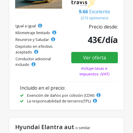
9.66
Excelente
(213 opiniones)
Igual a igual
Precio desde:
Kilometraje limitado
43€/día
Reunirse y Saludar
Depósito en efectivo
aceptado
Ver oferta
Conductor adicional
incluido
Incluye tasas e
impuestos. (VAT)
Incluido en el precio:
Exención de daños por colisión (CDW)
La responsabilidad de terceros(TPL)
Hyundai Elantra aut
o similar