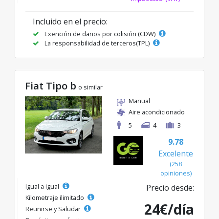
Incluido en el precio:
Exención de daños por colisión (CDW)
La responsabilidad de terceros(TPL)
Fiat Tipo b
o similar
Manual
Aire acondicionado
5
4
3
9.78
Excelente
(258
opiniones)
Igual a igual
Precio desde:
Kilometraje ilimitado
24€/día
Reunirse y Saludar