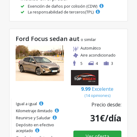
Exención de daños por colisión (CDW)
La responsabilidad de terceros(TPL)
Ford Focus sedan aut
o similar
Automático
Aire acondicionado
5
4
3
9.99
Excelente
(14 opiniones)
Igual a igual
Precio desde:
Kilometraje ilimitado
31€/día
Reunirse y Saludar
Depósito en efectivo
aceptado
Ver oferta