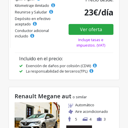
Kilometraje ilimitado
23€/día
Reunirse y Saludar
Depósito en efectivo
aceptado
Ver oferta
Conductor adicional
incluido
Incluye tasas e
impuestos. (VAT)
Incluido en el precio:
Exención de daños por colisión (CDW)
La responsabilidad de terceros(TPL)
Renault Megane aut
o similar
Automático
Aire acondicionado
5
4
3