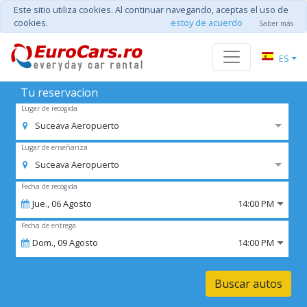
Este sitio utiliza cookies. Al continuar navegando, aceptas el uso de
cookies.
estoy de acuerdo
Saber más
ES
Tu reservacion
Lugar de recogida
Suceava Aeropuerto
Lugar de enseñanza
Suceava Aeropuerto
Fecha de recogida
Jue.,
06
Agosto
14:00 PM
Fecha de entrega
Dom.,
09
Agosto
14:00 PM
Buscar autos