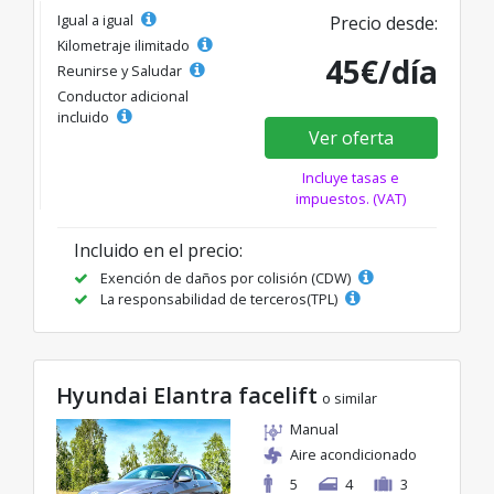
Igual a igual
Precio desde:
Kilometraje ilimitado
45€/día
Reunirse y Saludar
Conductor adicional
incluido
Ver oferta
Incluye tasas e
impuestos. (VAT)
Incluido en el precio:
Exención de daños por colisión (CDW)
La responsabilidad de terceros(TPL)
Hyundai Elantra facelift
o similar
Manual
Aire acondicionado
5
4
3