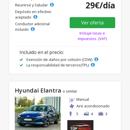
29€/día
Reunirse y Saludar
Depósito en efectivo
aceptado
Ver oferta
Conductor adicional
incluido
Incluye tasas e
impuestos. (VAT)
Incluido en el precio:
Exención de daños por colisión (CDW)
La responsabilidad de terceros(TPL)
Hyundai Elantra
o similar
Manual
Aire acondicionado
5
4
3