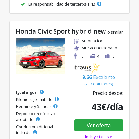
La responsabilidad de terceros(TPL)
Honda Civic Sport hybrid new
o similar
Automático
Aire acondicionado
5
4
3
9.66
Excelente
(213 opiniones)
Igual a igual
Precio desde:
Kilometraje limitado
43€/día
Reunirse y Saludar
Depósito en efectivo
aceptado
Ver oferta
Conductor adicional
incluido
Incluye tasas e