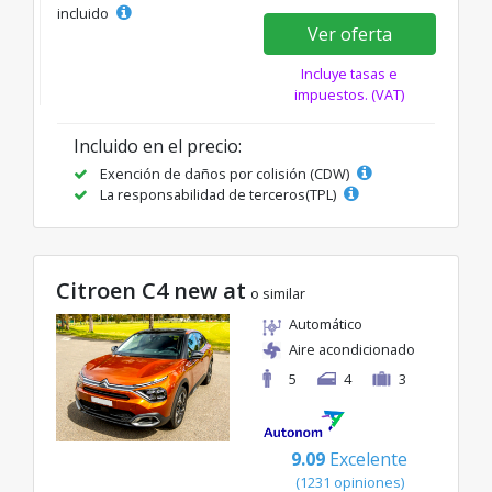
incluido
Ver oferta
Incluye tasas e
impuestos. (VAT)
Incluido en el precio:
Exención de daños por colisión (CDW)
La responsabilidad de terceros(TPL)
Citroen C4 new at
o similar
Automático
Aire acondicionado
5
4
3
9.09
Excelente
(1231 opiniones)