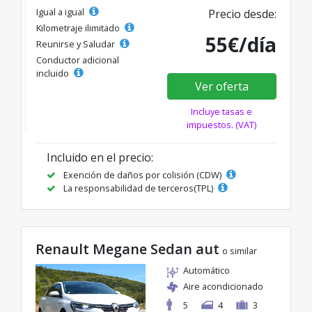
Igual a igual
Precio desde:
Kilometraje ilimitado
55€/día
Reunirse y Saludar
Conductor adicional
incluido
Ver oferta
Incluye tasas e
impuestos. (VAT)
Incluido en el precio:
Exención de daños por colisión (CDW)
La responsabilidad de terceros(TPL)
Renault Megane Sedan aut
o similar
Automático
Aire acondicionado
5
4
3