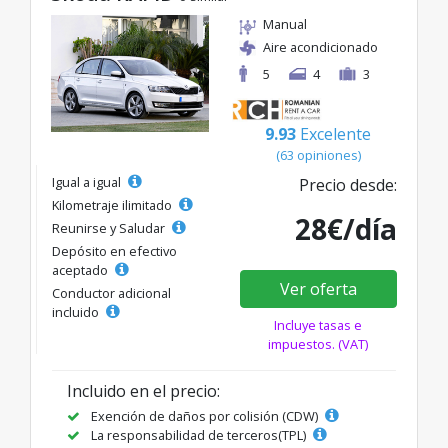
Manual
Aire acondicionado
5
4
3
9.93
Excelente
(63 opiniones)
Igual a igual
Precio desde:
Kilometraje ilimitado
28€/día
Reunirse y Saludar
Depósito en efectivo
aceptado
Ver oferta
Conductor adicional
incluido
Incluye tasas e
impuestos. (VAT)
Incluido en el precio:
Exención de daños por colisión (CDW)
La responsabilidad de terceros(TPL)