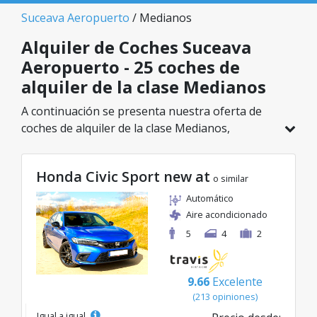
Suceava Aeropuerto
/ Medianos
Alquiler de Coches Suceava
Aeropuerto - 25 coches de
alquiler de la clase Medianos
A continuación se presenta nuestra oferta de
coches de alquiler de la clase Medianos,
disponible en Suceava Aeropuerto. De un total
de 25 vehículos en esta ubicación, puedes elegir
Honda Civic Sport new at
el modelo ideal de la categoría seleccionada, con
o similar
tarifas excelentes desde solo 23€/día.
Automático
Aire acondicionado
5
4
2
9.66
Excelente
(213 opiniones)
Igual a igual