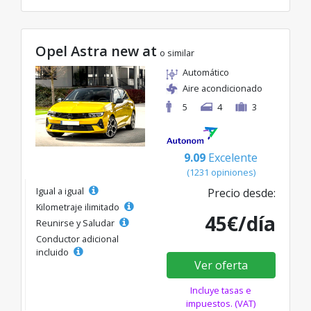
Opel Astra new at
o similar
Automático
Aire acondicionado
5
4
3
9.09
Excelente
(1231 opiniones)
Igual a igual
Precio desde:
Kilometraje ilimitado
45€/día
Reunirse y Saludar
Conductor adicional
incluido
Ver oferta
Incluye tasas e
impuestos. (VAT)