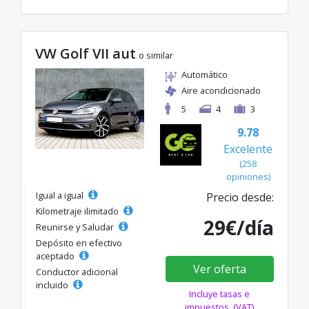
VW Golf VII aut
o similar
Automático
Aire acondicionado
5
4
3
9.78
Excelente
(258
opiniones)
Igual a igual
Precio desde:
Kilometraje ilimitado
29€/día
Reunirse y Saludar
Depósito en efectivo
aceptado
Ver oferta
Conductor adicional
incluido
Incluye tasas e
impuestos. (VAT)