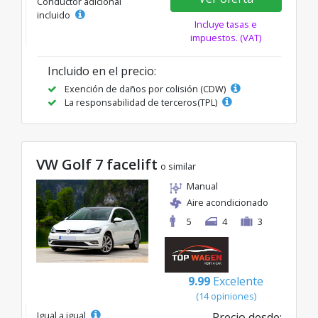
Conductor adicional
incluido
Incluye tasas e
impuestos. (VAT)
Incluido en el precio:
Exención de daños por colisión (CDW)
La responsabilidad de terceros(TPL)
VW Golf 7 facelift
o similar
Manual
Aire acondicionado
5
4
3
9.99
Excelente
(14 opiniones)
Igual a igual
Precio desde: