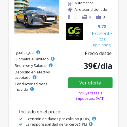
Automático
Aire acondicionado
5
4
3
9.78
Excelente
(258
opiniones)
Igual a igual
Precio desde:
Kilometraje ilimitado
39€/día
Reunirse y Saludar
Depósito en efectivo
aceptado
Ver oferta
Conductor adicional
incluido
Incluye tasas e
impuestos. (VAT)
Incluido en el precio:
Exención de daños por colisión (CDW)
La responsabilidad de terceros(TPL)