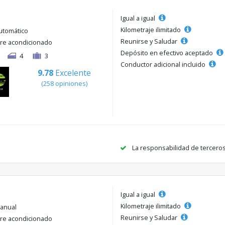
Igual a igual
Kilometraje ilimitado
utomático
Reunirse y Saludar
ire acondicionado
Depósito en efectivo aceptado
4
3
Conductor adicional incluido
9.78
Excelente
(258 opiniones)
La responsabilidad de tercero
Igual a igual
Kilometraje ilimitado
anual
Reunirse y Saludar
ire acondicionado