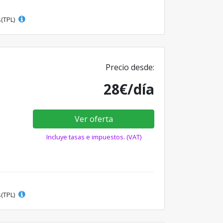
s(TPL)
Precio desde:
28€/día
Ver oferta
Incluye tasas e impuestos. (VAT)
s(TPL)