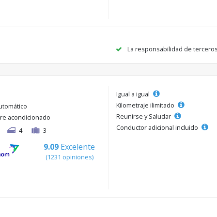
La responsabilidad de tercero
Igual a igual
Kilometraje ilimitado
utomático
Reunirse y Saludar
ire acondicionado
Conductor adicional incluido
4
3
9.09
Excelente
(1231 opiniones)