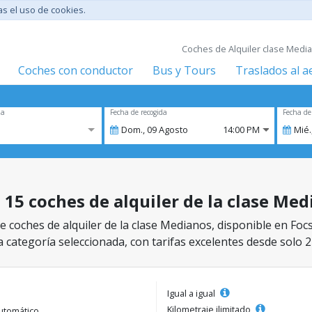
tas el uso de cookies.
Coches de Alquiler clase Median
Coches con conductor
Bus y Tours
Traslados al 
za
Fecha de recogida
Fecha de
Dom.,
09
Agosto
14:00 PM
Mié.
- 15 coches de alquiler de la clase Me
 coches de alquiler de la clase Medianos, disponible en Focs
a categoría seleccionada, con tarifas excelentes desde solo 2
Igual a igual
Kilometraje ilimitado
utomático