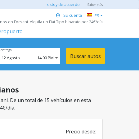
estoy de acuerdo
Saber más
Su cuenta
ES
os en Focsani. Alquila un Fiat Tipo b barato por 24€/día
aeropuerto
 entrega
Buscar autos
,
12
Agosto
14:00 PM
dianos
ani. De un total de 15 vehículos en esta
4€/día.
Precio desde: