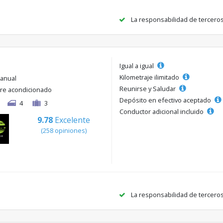
La responsabilidad de tercero
Igual a igual
Kilometraje ilimitado
anual
Reunirse y Saludar
ire acondicionado
Depósito en efectivo aceptado
4
3
Conductor adicional incluido
9.78
Excelente
(258 opiniones)
La responsabilidad de tercero