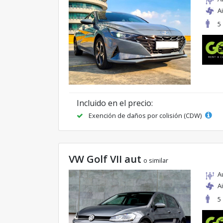
A
5
Incluido en el precio:
Exención de daños por colisión (CDW)
VW Golf VII aut
o similar
A
A
5