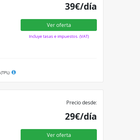
39€/día
Ver oferta
Incluye tasas e impuestos. (VAT)
s(TPL)
Precio desde:
29€/día
Ver oferta