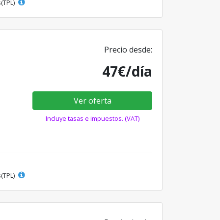
s(TPL)
Precio desde:
47€/día
Ver oferta
Incluye tasas e impuestos. (VAT)
s(TPL)