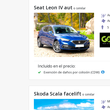
Seat Leon IV aut
o similar
A
A
5
Incluido en el precio:
Exención de daños por colisión (CDW)
Skoda Scala facelift
o similar
M
A