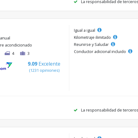
La responsabilidad de tercero
Igual a igual
Kilometraje ilimitado
anual
Reunirse y Saludar
ire acondicionado
Conductor adicional incluido
4
3
9.09
Excelente
(1231 opiniones)
La responsabilidad de tercero