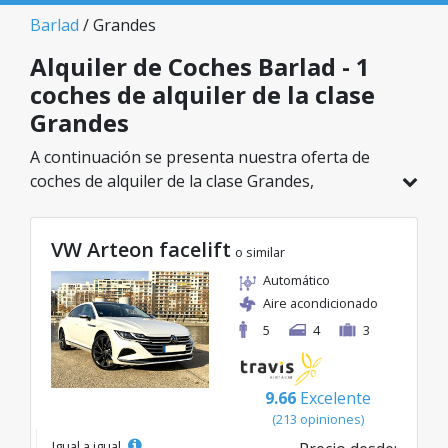
Barlad
/ Grandes
Alquiler de Coches Barlad - 1
coches de alquiler de la clase
Grandes
A continuación se presenta nuestra oferta de
coches de alquiler de la clase Grandes,
disponible en Barlad. De un total de 1 vehículos
en esta ubicación, puedes elegir el modelo ideal
VW Arteon facelift
de la categoría seleccionada, con tarifas
o similar
excelentes desde solo 56€/día.
Automático
Aire acondicionado
5
4
3
9.66
Excelente
(213 opiniones)
Igual a igual