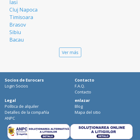
Iasi
Cluj Napoca
Timisoara
Brasov
Sibiu
Bacau
Oradea
Ver más
Arad
Piatra Neamt
Constanta
Galati
Socios de Eurocars
Contacto
Suceava
Login Socios
F.A.Q.
Targu Mures
Contacto
Focsani
Legal
enlazar
Política de alquiler
Blog
Targoviste
Detalles de la compañía
Mapa del sitio
Ploiesti
ANPC
Craiova
Botosani
Deva