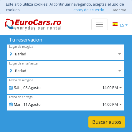
Este sitio utiliza cookies. Al continuar navegando, aceptas el uso de
cookies.
estoy de acuerdo
Saber más
ES
Tu reservacion
Lugar de recogida
Barlad
Lugar de enseñanza
Barlad
Fecha de recogida
Sáb.,
08
Agosto
14:00 PM
Fecha de entrega
Mar.,
11
Agosto
14:00 PM
Buscar autos