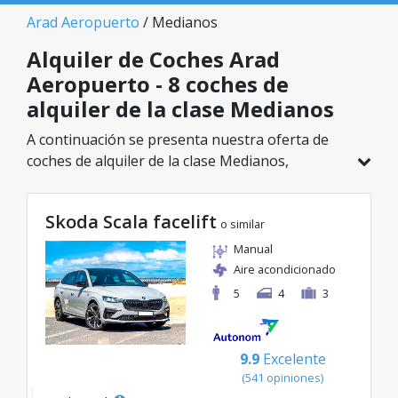
Arad Aeropuerto
/ Medianos
Alquiler de Coches Arad
Aeropuerto - 8 coches de
alquiler de la clase Medianos
A continuación se presenta nuestra oferta de
coches de alquiler de la clase Medianos,
disponible en Arad Aeropuerto. De un total de 8
vehículos en esta ubicación, puedes elegir el
Skoda Scala facelift
modelo ideal de la categoría seleccionada, con
o similar
tarifas excelentes desde solo 46€/día.
Manual
Aire acondicionado
5
4
3
9.9
Excelente
(541 opiniones)