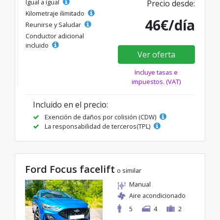
Igual a igual
Precio desde:
Kilometraje ilimitado
46€/día
Reunirse y Saludar
Conductor adicional
incluido
Ver oferta
Incluye tasas e
impuestos. (VAT)
Incluido en el precio:
Exención de daños por colisión (CDW)
La responsabilidad de terceros(TPL)
Ford Focus facelift
o similar
Manual
Aire acondicionado
5
4
2