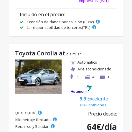
impuestos. (VAT)
Incluido en el precio:
Exención de daños por colisión (CDW)
La responsabilidad de terceros(TPL)
Toyota Corolla at
o similar
Automático
Aire acondicionado
5
4
3
9.9
Excelente
(541 opiniones)
Igual a igual
Precio desde:
Kilometraje ilimitado
64€/día
Reunirse y Saludar