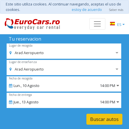
Este sitio utiliza cookies. Al continuar navegando, aceptas el uso de
cookies.
estoy de acuerdo
Saber más
ES
Tu reservacion
Lugar de recogida
Arad Aeropuerto
Lugar de enseñanza
Arad Aeropuerto
Fecha de recogida
Lun.,
10
Agosto
14:00 PM
Fecha de entrega
Jue.,
13
Agosto
14:00 PM
Buscar autos