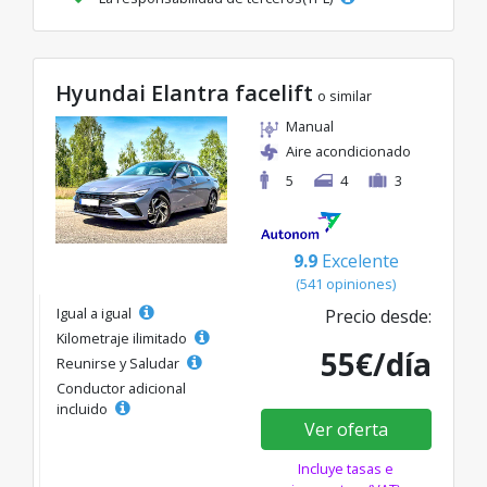
Hyundai Elantra facelift
o similar
Manual
Aire acondicionado
5
4
3
9.9
Excelente
(541 opiniones)
Igual a igual
Precio desde:
Kilometraje ilimitado
55€/día
Reunirse y Saludar
Conductor adicional
incluido
Ver oferta
Incluye tasas e