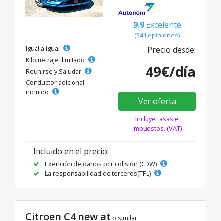
9.9
Excelente
(541 opiniones)
Igual a igual
Precio desde:
Kilometraje ilimitado
49€/día
Reunirse y Saludar
Conductor adicional
incluido
Ver oferta
Incluye tasas e
impuestos. (VAT)
Incluido en el precio:
Exención de daños por colisión (CDW)
La responsabilidad de terceros(TPL)
Citroen C4 new at
o similar