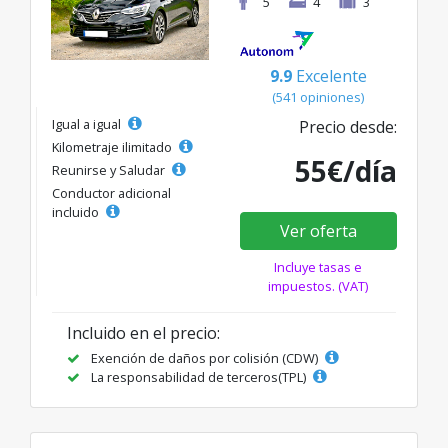
5
4
3
9.9
Excelente
(541 opiniones)
Igual a igual
Precio desde:
Kilometraje ilimitado
55€/día
Reunirse y Saludar
Conductor adicional
incluido
Ver oferta
Incluye tasas e
impuestos. (VAT)
Incluido en el precio:
Exención de daños por colisión (CDW)
La responsabilidad de terceros(TPL)