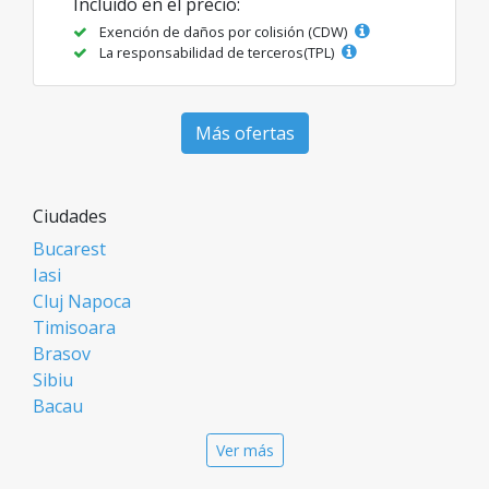
Incluido en el precio:
Exención de daños por colisión (CDW)
La responsabilidad de terceros(TPL)
Más ofertas
Ciudades
Bucarest
Iasi
Cluj Napoca
Timisoara
Brasov
Sibiu
Bacau
Oradea
Ver más
Arad
Piatra Neamt