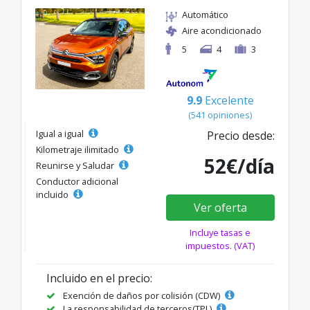
Automático
Aire acondicionado
5
4
3
9.9
Excelente
(541 opiniones)
Igual a igual
Precio desde:
Kilometraje ilimitado
52€/día
Reunirse y Saludar
Conductor adicional
incluido
Ver oferta
Incluye tasas e
impuestos. (VAT)
Incluido en el precio:
Exención de daños por colisión (CDW)
La responsabilidad de terceros(TPL)