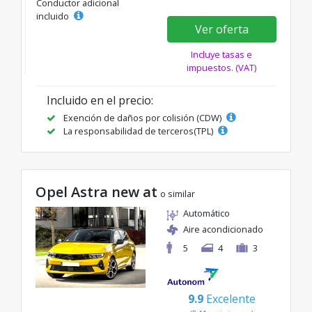
Conductor adicional
incluido
Ver oferta
Incluye tasas e
impuestos. (VAT)
Incluido en el precio:
Exención de daños por colisión (CDW)
La responsabilidad de terceros(TPL)
Opel Astra new at
o similar
Automático
Aire acondicionado
5
4
3
9.9
Excelente