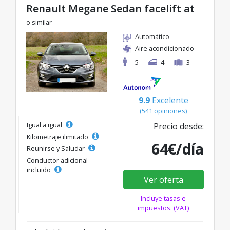
Renault Megane Sedan facelift at
o similar
Automático
Aire acondicionado
5
4
3
9.9
Excelente
(541 opiniones)
Igual a igual
Precio desde:
Kilometraje ilimitado
64€/día
Reunirse y Saludar
Conductor adicional
incluido
Ver oferta
Incluye tasas e
impuestos. (VAT)