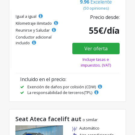
9.96
Excelente
(50 opiniones)
Igual a igual
Precio desde:
Kilometraje ilimitado
55€/día
Reunirse y Saludar
Conductor adicional
incluido
Ver oferta
Incluye tasas e
impuestos. (VAT)
Incluido en el precio:
Exención de daños por colisión (CDW)
La responsabilidad de terceros(TPL)
Seat Ateca facelift aut
o similar
Automático