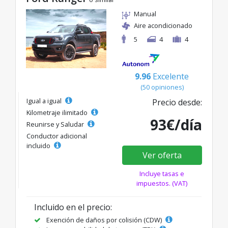
Manual
Aire acondicionado
5
4
4
9.96
Excelente
(50 opiniones)
Igual a igual
Precio desde:
Kilometraje ilimitado
93€/día
Reunirse y Saludar
Conductor adicional
incluido
Ver oferta
Incluye tasas e
impuestos. (VAT)
Incluido en el precio:
Exención de daños por colisión (CDW)