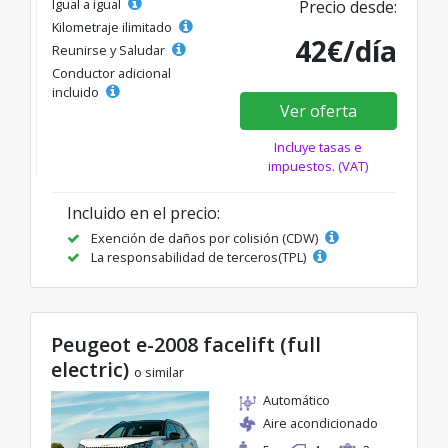
Igual a igual
Precio desde:
Kilometraje ilimitado
42€/día
Reunirse y Saludar
Conductor adicional
incluido
Ver oferta
Incluye tasas e
impuestos. (VAT)
Incluido en el precio:
Exención de daños por colisión (CDW)
La responsabilidad de terceros(TPL)
Peugeot e-2008 facelift (full
electric)
o similar
Automático
Aire acondicionado