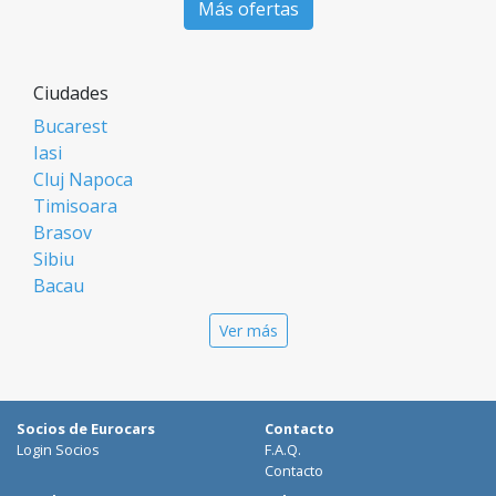
Más ofertas
Ciudades
Bucarest
Iasi
Cluj Napoca
Timisoara
Brasov
Sibiu
Bacau
Oradea
Ver más
Arad
Piatra Neamt
Constanta
Galati
Socios de Eurocars
Contacto
Suceava
Login Socios
F.A.Q.
Targu Mures
Contacto