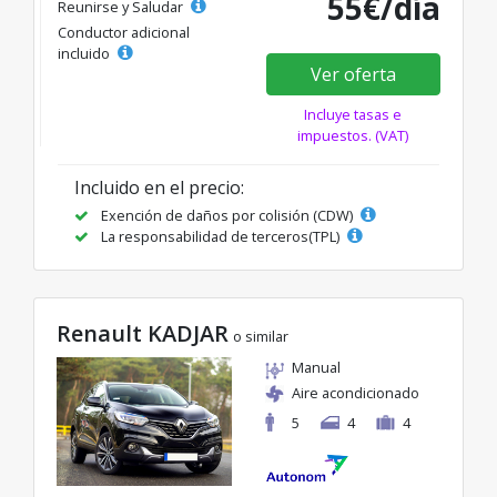
55€/día
Reunirse y Saludar
Conductor adicional
incluido
Ver oferta
Incluye tasas e
impuestos. (VAT)
Incluido en el precio:
Exención de daños por colisión (CDW)
La responsabilidad de terceros(TPL)
Renault KADJAR
o similar
Manual
Aire acondicionado
5
4
4