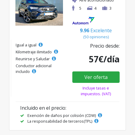
Aire acondicionado
5
4
3
9.96
Excelente
(50 opiniones)
Igual a igual
Precio desde:
Kilometraje ilimitado
57€/día
Reunirse y Saludar
Conductor adicional
incluido
Ver oferta
Incluye tasas e
impuestos. (VAT)
Incluido en el precio:
Exención de daños por colisión (CDW)
La responsabilidad de terceros(TPL)