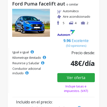
Ford Puma facelift aut
o similar
Automático
Aire acondicionado
5
4
2
9.96
Excelente
(50 opiniones)
Igual a igual
Precio desde:
Kilometraje ilimitado
48€/día
Reunirse y Saludar
Conductor adicional
incluido
Ver oferta
Incluye tasas e
impuestos. (VAT)
Incluido en el precio: