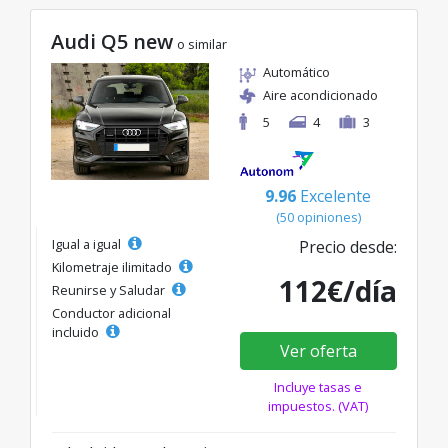
Audi Q5 new
o similar
Automático
Aire acondicionado
5
4
3
9.96
Excelente
(50 opiniones)
Igual a igual
Precio desde:
Kilometraje ilimitado
112€/día
Reunirse y Saludar
Conductor adicional
incluido
Ver oferta
Incluye tasas e
impuestos. (VAT)