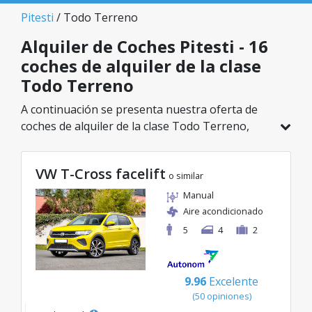
Pitesti
/ Todo Terreno
Alquiler de Coches Pitesti - 16
coches de alquiler de la clase
Todo Terreno
A continuación se presenta nuestra oferta de
coches de alquiler de la clase Todo Terreno,
disponible en Pitesti. De un total de 16 vehículos
en esta ubicación, puedes elegir el modelo ideal
VW T-Cross facelift
de la categoría seleccionada, con tarifas
o similar
excelentes desde solo 41€/día.
Manual
Aire acondicionado
5
4
2
9.96
Excelente
(50 opiniones)