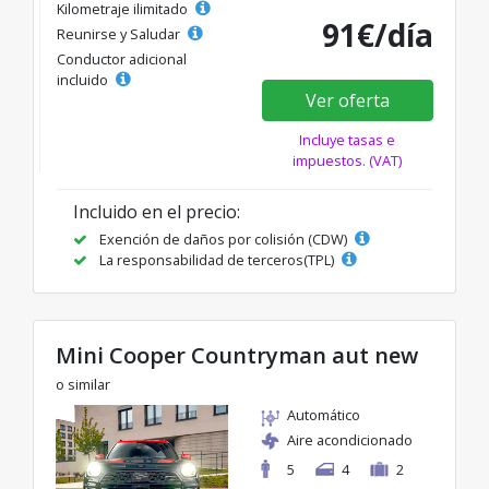
Kilometraje ilimitado
91€/día
Reunirse y Saludar
Conductor adicional
incluido
Ver oferta
Incluye tasas e
impuestos. (VAT)
Incluido en el precio:
Exención de daños por colisión (CDW)
La responsabilidad de terceros(TPL)
Mini Cooper Countryman aut new
o similar
Automático
Aire acondicionado
5
4
2