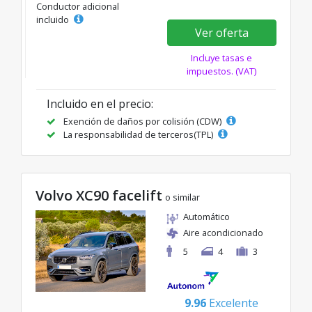
Conductor adicional
incluido
Ver oferta
Incluye tasas e
impuestos. (VAT)
Incluido en el precio:
Exención de daños por colisión (CDW)
La responsabilidad de terceros(TPL)
Volvo XC90 facelift
o similar
Automático
Aire acondicionado
5
4
3
9.96
Excelente