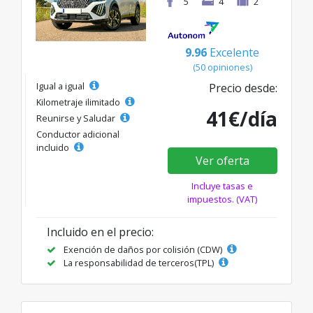
5
4
2
9.96
Excelente
(50 opiniones)
Igual a igual
Precio desde:
Kilometraje ilimitado
41€/día
Reunirse y Saludar
Conductor adicional
incluido
Ver oferta
Incluye tasas e
impuestos. (VAT)
Incluido en el precio:
Exención de daños por colisión (CDW)
La responsabilidad de terceros(TPL)