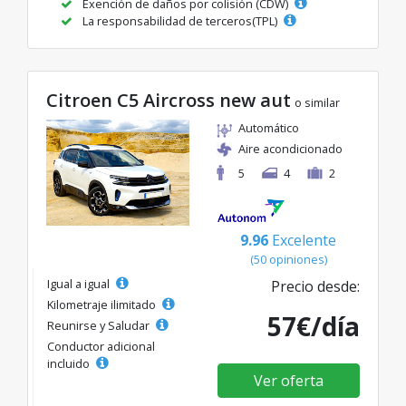
Exención de daños por colisión (CDW)
La responsabilidad de terceros(TPL)
Citroen C5 Aircross new aut
o similar
Automático
Aire acondicionado
5
4
2
9.96
Excelente
(50 opiniones)
Igual a igual
Precio desde:
Kilometraje ilimitado
57€/día
Reunirse y Saludar
Conductor adicional
incluido
Ver oferta