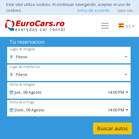
Este sitio utiliza cookies. Al continuar navegando, aceptas el uso de
cookies.
estoy de acuerdo
Saber más
ES
Tu reservacion
Lugar de recogida
Pitesti
Lugar de enseñanza
Pitesti
Fecha de recogida
Jue.,
06
Agosto
14:00 PM
Fecha de entrega
Dom.,
09
Agosto
14:00 PM
Buscar autos