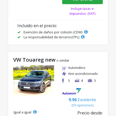
Incluye tasas e
impuestos. (VAT)
Incluido en el precio:
Exención de daños por colisión (CDW)
La responsabilidad de terceros(TPL)
VW Touareg new
o similar
Automático
Aire acondicionado
5
4
3
9.96
Excelente
(50 opiniones)
Igual a igual
Precio desde: