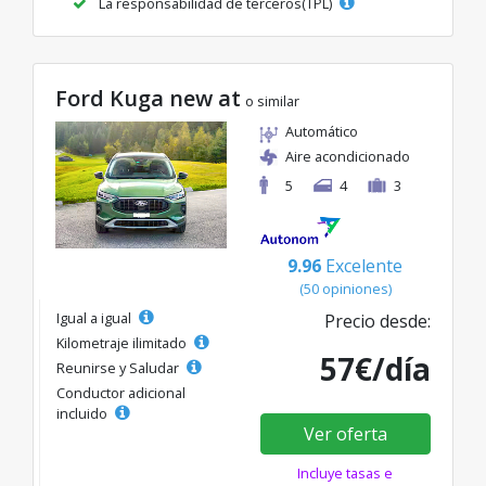
La responsabilidad de terceros(TPL)
Ford Kuga new at
o similar
Automático
Aire acondicionado
5
4
3
9.96
Excelente
(50 opiniones)
Igual a igual
Precio desde:
Kilometraje ilimitado
57€/día
Reunirse y Saludar
Conductor adicional
incluido
Ver oferta
Incluye tasas e