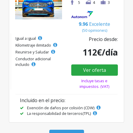
5
4
3
9.96
Excelente
(50 opiniones)
Igual a igual
Precio desde:
Kilometraje ilimitado
112€/día
Reunirse y Saludar
Conductor adicional
incluido
Ver oferta
Incluye tasas e
impuestos. (VAT)
Incluido en el precio:
Exención de daños por colisión (CDW)
La responsabilidad de terceros(TPL)