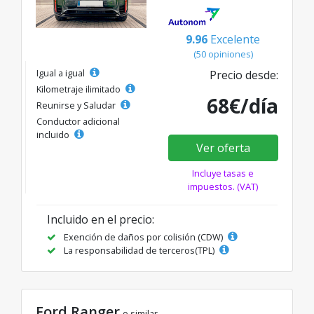
9.96
Excelente
(50 opiniones)
Igual a igual
Precio desde:
Kilometraje ilimitado
68€/día
Reunirse y Saludar
Conductor adicional
incluido
Ver oferta
Incluye tasas e
impuestos. (VAT)
Incluido en el precio:
Exención de daños por colisión (CDW)
La responsabilidad de terceros(TPL)
Ford Ranger
o similar