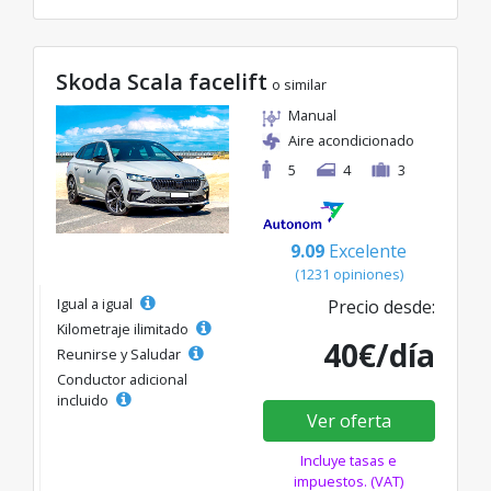
Skoda Scala facelift
o similar
Manual
Aire acondicionado
5
4
3
9.09
Excelente
(1231 opiniones)
Igual a igual
Precio desde:
Kilometraje ilimitado
40€/día
Reunirse y Saludar
Conductor adicional
incluido
Ver oferta
Incluye tasas e
impuestos. (VAT)