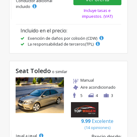
Conductor adicional
incluido
Incluye tasas e
impuestos. (VAT)
Incluido en el precio:
Exención de daños por colisión (CDW)
La responsabilidad de terceros(TPL)
Seat Toledo
o similar
Manual
Aire acondicionado
5
4
3
9.99
Excelente
(14 opiniones)
Igual a igual
Precio desde: