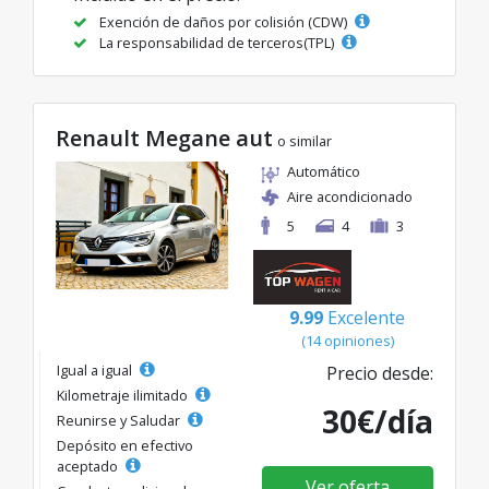
Exención de daños por colisión (CDW)
La responsabilidad de terceros(TPL)
Renault Megane aut
o similar
Automático
Aire acondicionado
5
4
3
9.99
Excelente
(14 opiniones)
Igual a igual
Precio desde:
Kilometraje ilimitado
30€/día
Reunirse y Saludar
Depósito en efectivo
aceptado
Ver oferta