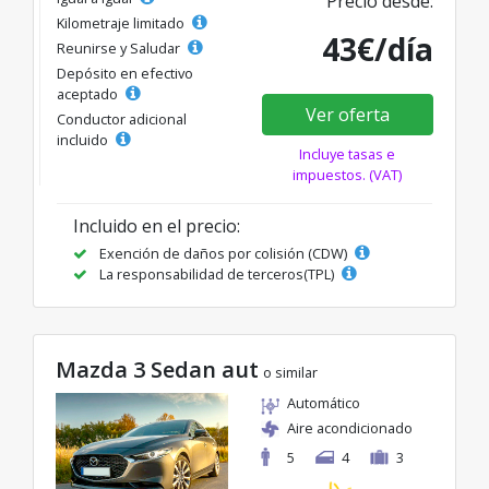
Precio desde:
Kilometraje limitado
43€/día
Reunirse y Saludar
Depósito en efectivo
aceptado
Ver oferta
Conductor adicional
incluido
Incluye tasas e
impuestos. (VAT)
Incluido en el precio:
Exención de daños por colisión (CDW)
La responsabilidad de terceros(TPL)
Mazda 3 Sedan aut
o similar
Automático
Aire acondicionado
5
4
3