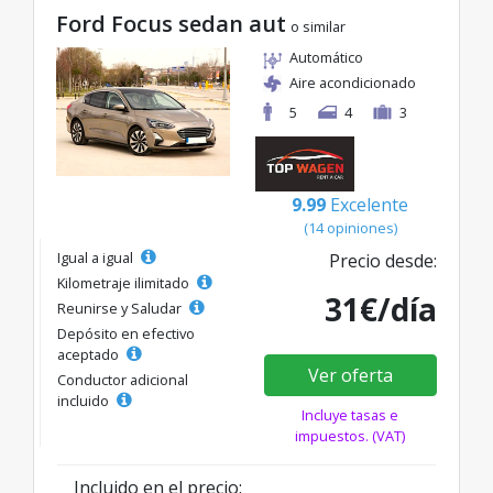
Ford Focus sedan aut
o similar
Automático
Aire acondicionado
5
4
3
9.99
Excelente
(14 opiniones)
Igual a igual
Precio desde:
Kilometraje ilimitado
31€/día
Reunirse y Saludar
Depósito en efectivo
aceptado
Ver oferta
Conductor adicional
incluido
Incluye tasas e
impuestos. (VAT)
Incluido en el precio: