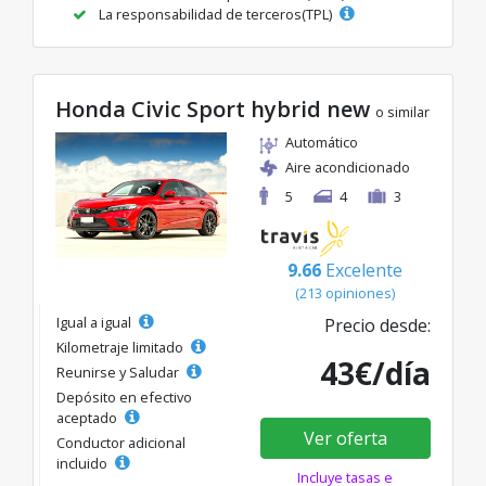
La responsabilidad de terceros(TPL)
Honda Civic Sport hybrid new
o similar
Automático
Aire acondicionado
5
4
3
9.66
Excelente
(213 opiniones)
Igual a igual
Precio desde:
Kilometraje limitado
43€/día
Reunirse y Saludar
Depósito en efectivo
aceptado
Ver oferta
Conductor adicional
incluido
Incluye tasas e