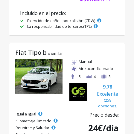
Incluido en el precio:
Exención de daños por colisión (CDW)
La responsabilidad de terceros(TPL)
Fiat Tipo b
o similar
Manual
Aire acondicionado
5
4
3
9.78
Excelente
(258
opiniones)
Igual a igual
Precio desde:
Kilometraje ilimitado
24€/día
Reunirse y Saludar