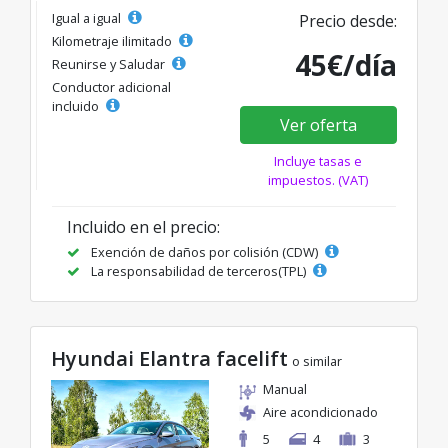
Igual a igual
Precio desde:
Kilometraje ilimitado
45€/día
Reunirse y Saludar
Conductor adicional
incluido
Ver oferta
Incluye tasas e
impuestos. (VAT)
Incluido en el precio:
Exención de daños por colisión (CDW)
La responsabilidad de terceros(TPL)
Hyundai Elantra facelift
o similar
Manual
Aire acondicionado
5
4
3