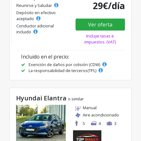
29€/día
Reunirse y Saludar
Depósito en efectivo
aceptado
Ver oferta
Conductor adicional
incluido
Incluye tasas e
impuestos. (VAT)
Incluido en el precio:
Exención de daños por colisión (CDW)
La responsabilidad de terceros(TPL)
Hyundai Elantra
o similar
Manual
Aire acondicionado
5
4
3