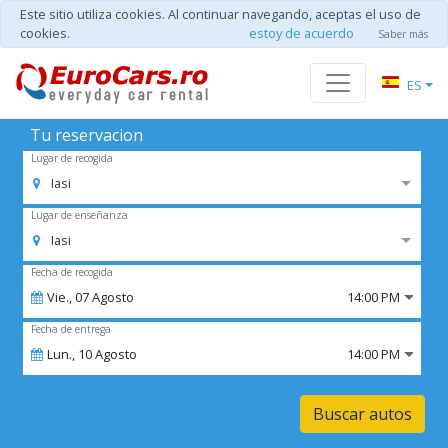
Este sitio utiliza cookies. Al continuar navegando, aceptas el uso de
cookies.
estoy de acuerdo
Saber más
ES
Tu reservacion
Lugar de recogida
Iasi
Lugar de enseñanza
Iasi
Fecha de recogida
Vie.,
07
Agosto
14:00 PM
Fecha de entrega
Lun.,
10
Agosto
14:00 PM
Buscar autos