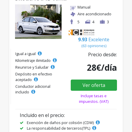
Manual
Aire acondicionado
5
4
3
9.93
Excelente
(63 opiniones)
Igual a igual
Precio desde:
Kilometraje ilimitado
28€/día
Reunirse y Saludar
Depósito en efectivo
aceptado
Ver oferta
Conductor adicional
incluido
Incluye tasas e
impuestos. (VAT)
Incluido en el precio:
Exención de daños por colisión (CDW)
La responsabilidad de terceros(TPL)