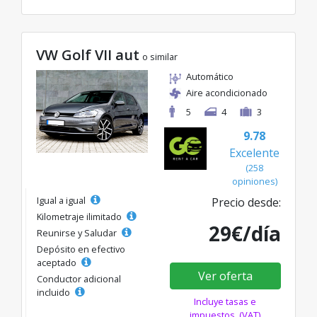
VW Golf VII aut
o similar
Automático
Aire acondicionado
5
4
3
9.78
Excelente
(258
opiniones)
Igual a igual
Precio desde:
Kilometraje ilimitado
29€/día
Reunirse y Saludar
Depósito en efectivo
aceptado
Ver oferta
Conductor adicional
incluido
Incluye tasas e
impuestos. (VAT)