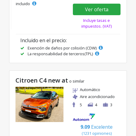
incluido
Ver oferta
Incluye tasas e
impuestos. (VAT)
Incluido en el precio:
Exención de daños por colisión (CDW)
La responsabilidad de terceros(TPL)
Citroen C4 new at
o similar
Automático
Aire acondicionado
5
4
3
9.09
Excelente
(1231 opiniones)