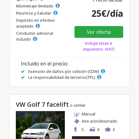
Kilometraje ilimitado
25€/día
Reunirse y Saludar
Depósito en efectivo
aceptado
Ver oferta
Conductor adicional
incluido
Incluye tasas e
impuestos. (VAT)
Incluido en el precio:
Exención de daños por colisión (CDW)
La responsabilidad de terceros(TPL)
VW Golf 7 facelift
o similar
Manual
Aire acondicionado
5
4
3