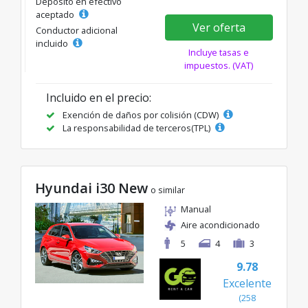
Depósito en efectivo
aceptado
Ver oferta
Conductor adicional
incluido
Incluye tasas e
impuestos. (VAT)
Incluido en el precio:
Exención de daños por colisión (CDW)
La responsabilidad de terceros(TPL)
Hyundai i30 New
o similar
Manual
Aire acondicionado
5
4
3
9.78
Excelente
(258