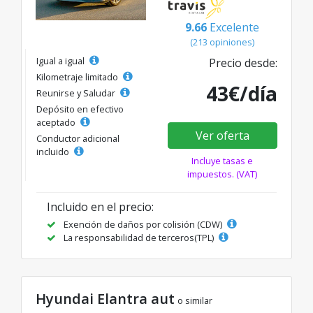
9.66
Excelente
(213 opiniones)
Igual a igual
Precio desde:
Kilometraje limitado
43€/día
Reunirse y Saludar
Depósito en efectivo
aceptado
Ver oferta
Conductor adicional
incluido
Incluye tasas e
impuestos. (VAT)
Incluido en el precio:
Exención de daños por colisión (CDW)
La responsabilidad de terceros(TPL)
Hyundai Elantra aut
o similar