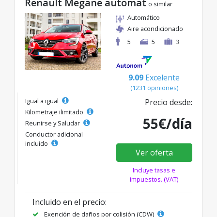
Renault Megane automat
o similar
Automático
Aire acondicionado
5
5
3
9.09
Excelente
(1231 opiniones)
Igual a igual
Precio desde:
Kilometraje ilimitado
55€/día
Reunirse y Saludar
Conductor adicional
incluido
Ver oferta
Incluye tasas e
impuestos. (VAT)
Incluido en el precio:
Exención de daños por colisión (CDW)