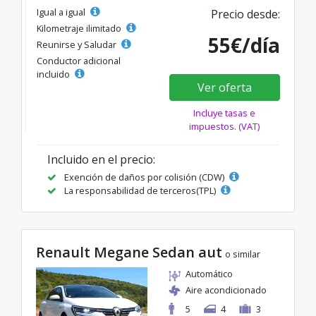
Igual a igual
Precio desde:
Kilometraje ilimitado
55€/día
Reunirse y Saludar
Conductor adicional
incluido
Ver oferta
Incluye tasas e
impuestos. (VAT)
Incluido en el precio:
Exención de daños por colisión (CDW)
La responsabilidad de terceros(TPL)
Renault Megane Sedan aut
o similar
Automático
Aire acondicionado
5
4
3