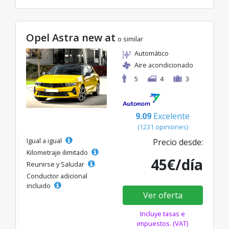
Opel Astra new at
o similar
Automático
Aire acondicionado
5
4
3
9.09
Excelente
(1231 opiniones)
Igual a igual
Precio desde:
Kilometraje ilimitado
45€/día
Reunirse y Saludar
Conductor adicional
incluido
Ver oferta
Incluye tasas e
impuestos. (VAT)