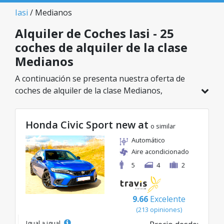
Iasi
/ Medianos
Alquiler de Coches Iasi - 25
coches de alquiler de la clase
Medianos
A continuación se presenta nuestra oferta de
coches de alquiler de la clase Medianos,
disponible en Iasi. De un total de 25 vehículos en
esta ubicación, puedes elegir el modelo ideal de
Honda Civic Sport new at
la categoría seleccionada, con tarifas excelentes
o similar
desde solo 23€/día.
Automático
Aire acondicionado
5
4
2
9.66
Excelente
(213 opiniones)
Igual a igual