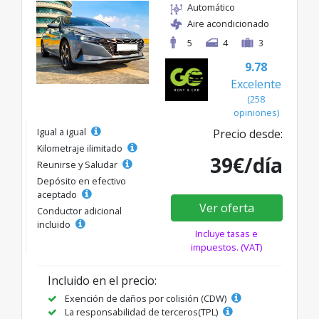
Automático
Aire acondicionado
5
4
3
9.78
Excelente
(258
opiniones)
Igual a igual
Precio desde:
Kilometraje ilimitado
39€/día
Reunirse y Saludar
Depósito en efectivo
aceptado
Ver oferta
Conductor adicional
incluido
Incluye tasas e
impuestos. (VAT)
Incluido en el precio:
Exención de daños por colisión (CDW)
La responsabilidad de terceros(TPL)