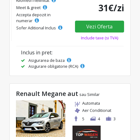
Kilometri nelimitat
31€/zi
Meet & greet
Accepta depozit in
numerar
Vezi Oferta
Sofer Aditional Inclus
Include taxe (si TVA)
Inclus in pret:
Asigurarea de baza
Asigurare obligatorie (RCA)
Renault Megane aut
sau Similar
Automata
Aer Conditionat
5
4
3