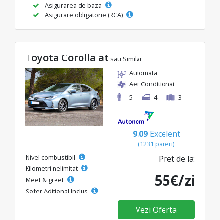
Asigurarea de baza
Asigurare obligatorie (RCA)
Toyota Corolla at
sau Similar
Automata
Aer Conditionat
5
4
3
9.09
Excelent
(1231 pareri)
Nivel combustibil
Pret de la:
Kilometri nelimitat
55€/zi
Meet & greet
Sofer Aditional Inclus
Vezi Oferta