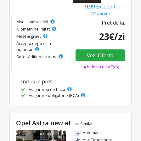
9.99
Excelent
(14 pareri)
Nivel combustibil
Pret de la:
Kilometri nelimitat
23€/zi
Meet & greet
Accepta depozit in
numerar
Vezi Oferta
Sofer Aditional Inclus
Include taxe (si TVA)
Inclus in pret:
Asigurarea de baza
Asigurare obligatorie (RCA)
Opel Astra new at
sau Similar
Automata
Aer Conditionat