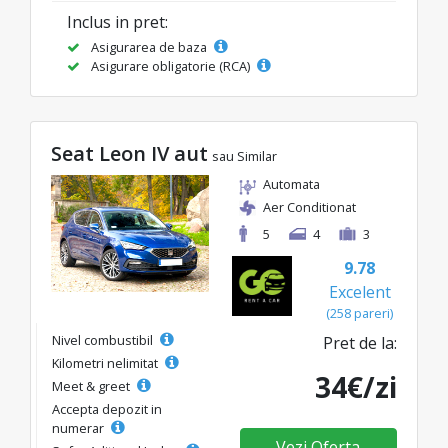
Inclus in pret:
Asigurarea de baza
Asigurare obligatorie (RCA)
Seat Leon IV aut
sau Similar
Automata
Aer Conditionat
5
4
3
9.78
Excelent
(258 pareri)
Nivel combustibil
Pret de la:
Kilometri nelimitat
34€/zi
Meet & greet
Accepta depozit in
numerar
Vezi Oferta