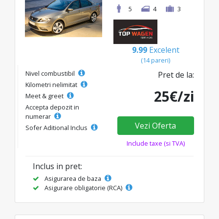
5
4
3
9.99
Excelent
(14 pareri)
Nivel combustibil
Pret de la:
Kilometri nelimitat
25€/zi
Meet & greet
Accepta depozit in
numerar
Vezi Oferta
Sofer Aditional Inclus
Include taxe (si TVA)
Inclus in pret:
Asigurarea de baza
Asigurare obligatorie (RCA)