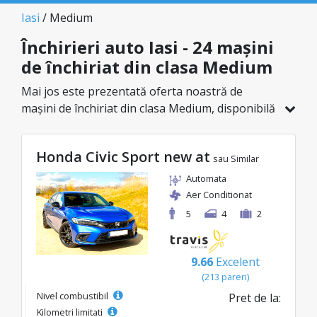
Iasi
/ Medium
Închirieri auto Iasi - 24 mașini
de închiriat din clasa Medium
Mai jos este prezentată oferta noastră de
mașini de închiriat din clasa Medium, disponibilă
în Iasi. Dintr-un total de 24 de vehicule în
această locație, poți alege modelul ideal din
Honda Civic Sport new at
categoria selectată, cu prețuri avantajoase ce
sau Similar
pornesc de la doar 23€/zi.
Automata
Aer Conditionat
5
4
2
9.66
Excelent
(213 pareri)
Nivel combustibil
Pret de la:
Kilometri limitati