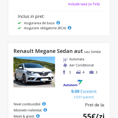
Include taxe (si TVA)
Inclus in pret:
Asigurarea de baza
Asigurare obligatorie (RCA)
Renault Megane Sedan aut
sau Similar
Automata
Aer Conditionat
5
4
3
9.09
Excelent
(1231 pareri)
Nivel combustibil
Pret de la:
Kilometri nelimitat
55€/zi
Meet & greet