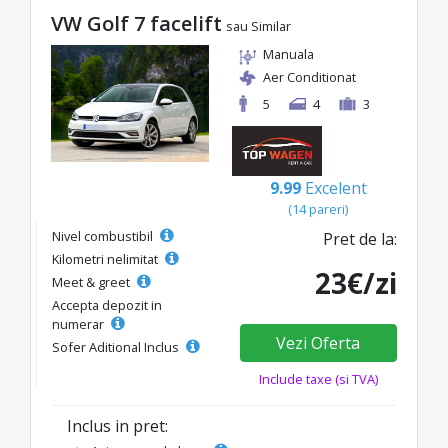
VW Golf 7 facelift
sau Similar
Manuala
Aer Conditionat
5
4
3
9.99
Excelent
(14 pareri)
Nivel combustibil
Pret de la:
Kilometri nelimitat
23€/zi
Meet & greet
Accepta depozit in
numerar
Vezi Oferta
Sofer Aditional Inclus
Include taxe (si TVA)
Inclus in pret: