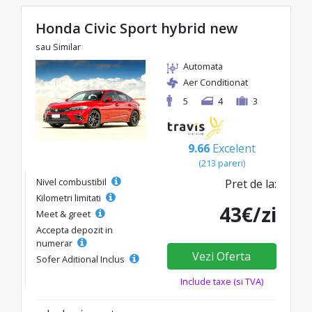
Honda Civic Sport hybrid new
sau Similar
Automata
Aer Conditionat
5
4
3
9.66
Excelent
(213 pareri)
Nivel combustibil
Pret de la:
Kilometri limitati
43€/zi
Meet & greet
Accepta depozit in
numerar
Vezi Oferta
Sofer Aditional Inclus
Include taxe (si TVA)