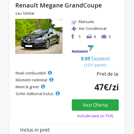
Renault Megane GrandCoupe
sau Similar
Manuala
Aer Conditionat
5
4
3
9.09
Excelent
(1231 pareri)
Nivel combustibil
Pret de la:
Kilometri nelimitat
47€/zi
Meet & greet
Sofer Aditional Inclus
Vezi Oferta
Include taxe (si TVA)
Inclus in pret: