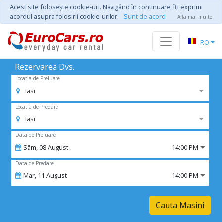
Acest site foloseşte cookie-uri. Navigând în continuare, îţi exprimi
acordul asupra folosirii cookie-urilor.
Sunt de acord
Afla mai multe
RO
Rezervarea Dvs.
Locatia de Preluare
Iasi
Locatia de Predare
Iasi
Data de Preluare
Sâm,
08
August
14:00 PM
Data de Predare
Mar,
11
August
14:00 PM
Cauta Masini