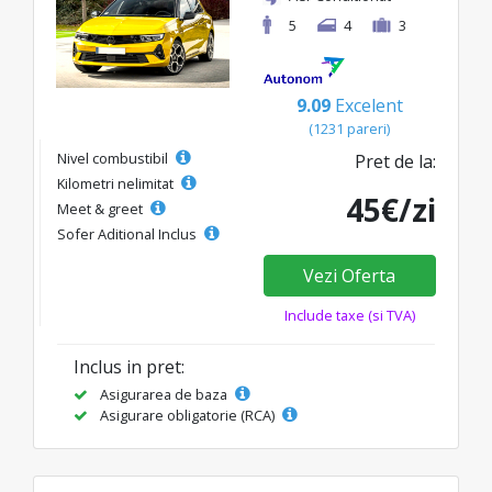
5
4
3
9.09
Excelent
(1231 pareri)
Nivel combustibil
Pret de la:
Kilometri nelimitat
45€/zi
Meet & greet
Sofer Aditional Inclus
Vezi Oferta
Include taxe (si TVA)
Inclus in pret:
Asigurarea de baza
Asigurare obligatorie (RCA)