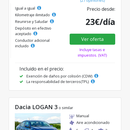
(27 opiniones)
Igual a igual
Precio desde:
Kilometraje ilimitado
23€/día
Reunirse y Saludar
Depósito en efectivo
aceptado
Ver oferta
Conductor adicional
incluido
Incluye tasas e
impuestos. (VAT)
Incluido en el precio:
Exención de daños por colisión (CDW)
La responsabilidad de terceros(TPL)
Dacia LOGAN 3
o similar
Manual
Aire acondicionado