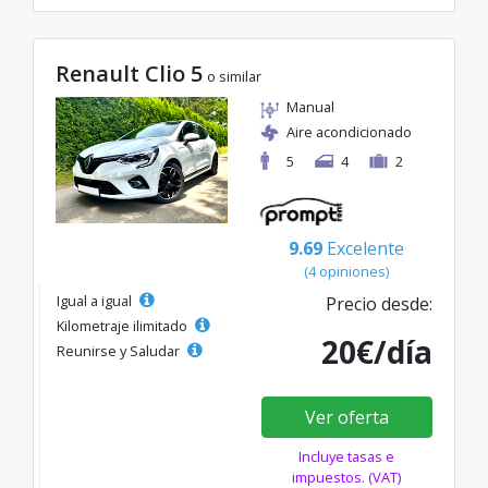
Renault Clio 5
o similar
Manual
Aire acondicionado
5
4
2
9.69
Excelente
(4 opiniones)
Igual a igual
Precio desde:
Kilometraje ilimitado
20€/día
Reunirse y Saludar
Ver oferta
Incluye tasas e
impuestos. (VAT)