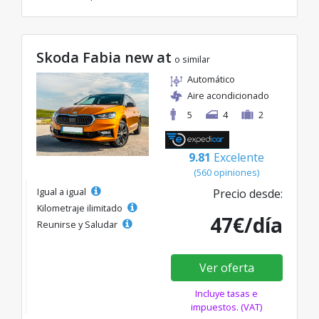
Skoda Fabia new at
o similar
Automático
Aire acondicionado
5
4
2
9.81
Excelente
(560 opiniones)
Igual a igual
Precio desde:
Kilometraje ilimitado
47€/día
Reunirse y Saludar
Ver oferta
Incluye tasas e
impuestos. (VAT)