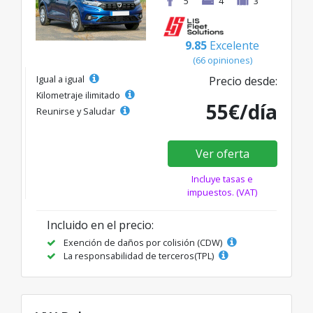
5
4
3
9.85
Excelente
(66 opiniones)
Igual a igual
Precio desde:
Kilometraje ilimitado
55€/día
Reunirse y Saludar
Ver oferta
Incluye tasas e
impuestos. (VAT)
Incluido en el precio:
Exención de daños por colisión (CDW)
La responsabilidad de terceros(TPL)