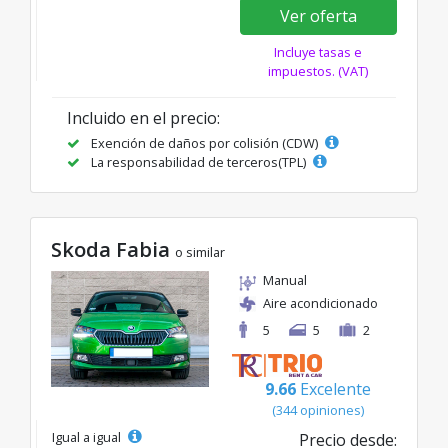
Ver oferta
Incluye tasas e
impuestos. (VAT)
Incluido en el precio:
Exención de daños por colisión (CDW)
La responsabilidad de terceros(TPL)
Skoda Fabia
o similar
Manual
Aire acondicionado
5
5
2
9.66
Excelente
(344 opiniones)
Igual a igual
Precio desde: