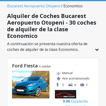
Bucarest Aeropuerto Otopeni
/ Economico
Alquiler de Coches Bucarest
Aeropuerto Otopeni - 30 coches
de alquiler de la clase
Economico
A continuación se presenta nuestra oferta de
coches de alquiler de la clase Economico,
disponible en Bucarest Aeropuerto Otopeni. De
un total de 30 vehículos en esta ubicación,
Ford Fiesta
puedes elegir el modelo ideal de la categoría
o similar
seleccionada, con tarifas excelentes desde solo
Manual
8€/día.
Aire acondicionado
5
4
3
9.96
Excelente