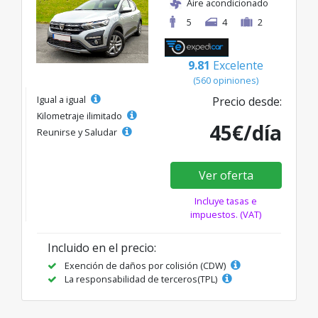
Aire acondicionado
5
4
2
9.81
Excelente
(560 opiniones)
Igual a igual
Precio desde:
Kilometraje ilimitado
45€/día
Reunirse y Saludar
Ver oferta
Incluye tasas e
impuestos. (VAT)
Incluido en el precio:
Exención de daños por colisión (CDW)
La responsabilidad de terceros(TPL)