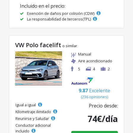
Incluido en el precio:
Exención de daños por colisión (CDW)
La responsabilidad de terceros(TPL)
VW Polo facelift
o similar
Manual
Aire acondicionado
5
4
2
9.87
Excelente
(236 opiniones)
Igual a igual
Precio desde:
Kilometraje ilimitado
74€/día
Reunirse y Saludar
Conductor adicional
incluido