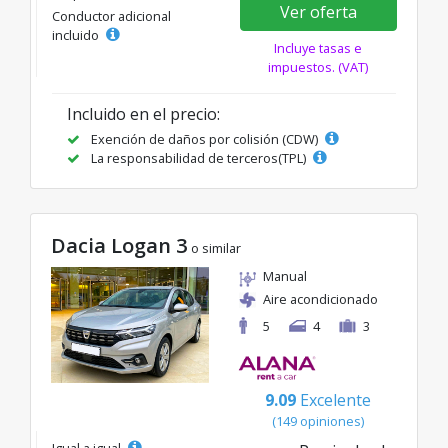
Ver oferta
Conductor adicional
incluido
Incluye tasas e
impuestos. (VAT)
Incluido en el precio:
Exención de daños por colisión (CDW)
La responsabilidad de terceros(TPL)
Dacia Logan 3
o similar
Manual
Aire acondicionado
5
4
3
9.09
Excelente
(149 opiniones)