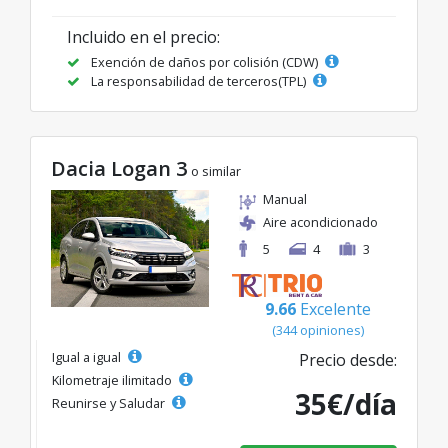
Incluido en el precio:
Exención de daños por colisión (CDW)
La responsabilidad de terceros(TPL)
Dacia Logan 3
o similar
Manual
Aire acondicionado
5
4
3
9.66
Excelente
(344 opiniones)
Igual a igual
Precio desde:
Kilometraje ilimitado
35€/día
Reunirse y Saludar