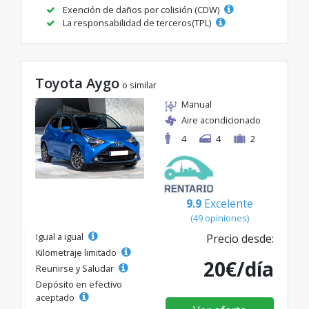
Exención de daños por colisión (CDW)
La responsabilidad de terceros(TPL)
Toyota Aygo
o similar
Manual
Aire acondicionado
4
4
2
9.9
Excelente
(49 opiniones)
Igual a igual
Precio desde:
Kilometraje limitado
20€/día
Reunirse y Saludar
Depósito en efectivo
aceptado