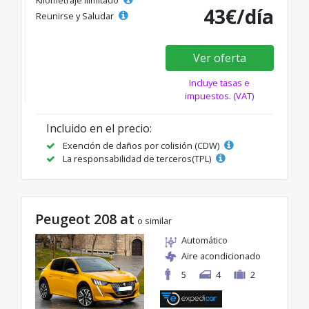
43€/día
Reunirse y Saludar
Ver oferta
Incluye tasas e
impuestos. (VAT)
Incluido en el precio:
Exención de daños por colisión (CDW)
La responsabilidad de terceros(TPL)
Peugeot 208 at
o similar
Automático
Aire acondicionado
5
4
2