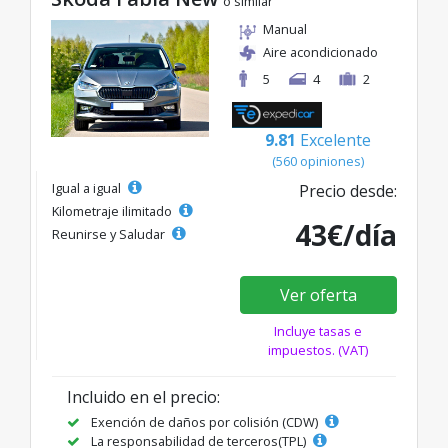
o similar
Manual
Aire acondicionado
5
4
2
9.81
Excelente
(560 opiniones)
Igual a igual
Precio desde:
Kilometraje ilimitado
43€/día
Reunirse y Saludar
Ver oferta
Incluye tasas e
impuestos. (VAT)
Incluido en el precio:
Exención de daños por colisión (CDW)
La responsabilidad de terceros(TPL)