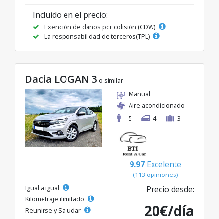
Incluido en el precio:
Exención de daños por colisión (CDW)
La responsabilidad de terceros(TPL)
Dacia LOGAN 3
o similar
Manual
Aire acondicionado
5
4
3
9.97
Excelente
(113 opiniones)
Igual a igual
Precio desde:
Kilometraje ilimitado
20€/día
Reunirse y Saludar