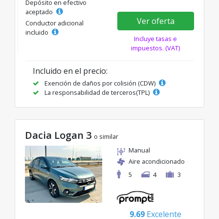
Depósito en efectivo
aceptado
Ver oferta
Conductor adicional
incluido
Incluye tasas e
impuestos. (VAT)
Incluido en el precio:
Exención de daños por colisión (CDW)
La responsabilidad de terceros(TPL)
Dacia Logan 3
o similar
Manual
Aire acondicionado
5
4
3
9.69
Excelente