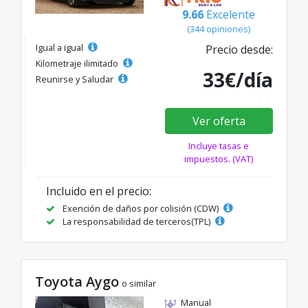
9.66
Excelente
(344 opiniones)
Igual a igual
Precio desde:
Kilometraje ilimitado
33€/día
Reunirse y Saludar
Ver oferta
Incluye tasas e
impuestos. (VAT)
Incluido en el precio:
Exención de daños por colisión (CDW)
La responsabilidad de terceros(TPL)
Toyota Aygo
o similar
Manual