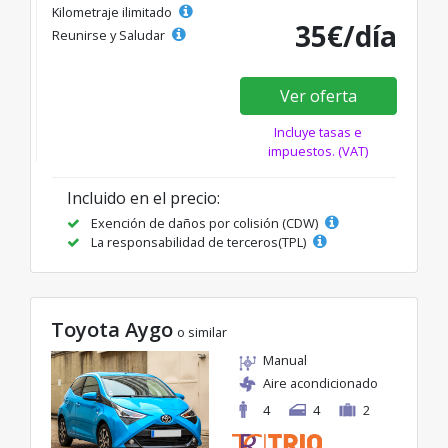
Kilometraje ilimitado
35€/día
Reunirse y Saludar
Ver oferta
Incluye tasas e
impuestos. (VAT)
Incluido en el precio:
Exención de daños por colisión (CDW)
La responsabilidad de terceros(TPL)
Toyota Aygo
o similar
Manual
Aire acondicionado
4
4
2