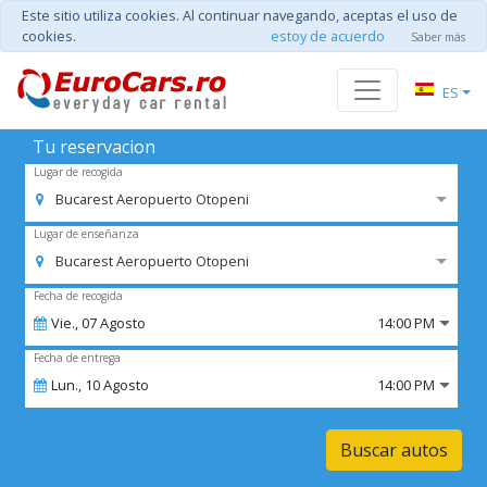
Este sitio utiliza cookies. Al continuar navegando, aceptas el uso de
cookies.
estoy de acuerdo
Saber más
ES
Tu reservacion
Lugar de recogida
Bucarest Aeropuerto Otopeni
Lugar de enseñanza
Bucarest Aeropuerto Otopeni
Fecha de recogida
Vie.,
07
Agosto
14:00 PM
Fecha de entrega
Lun.,
10
Agosto
14:00 PM
Buscar autos