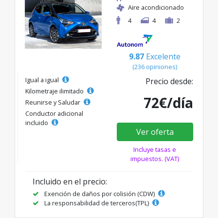
Aire acondicionado
4
4
2
9.87
Excelente
(236 opiniones)
Igual a igual
Precio desde:
Kilometraje ilimitado
72€/día
Reunirse y Saludar
Conductor adicional
incluido
Ver oferta
Incluye tasas e
impuestos. (VAT)
Incluido en el precio:
Exención de daños por colisión (CDW)
La responsabilidad de terceros(TPL)