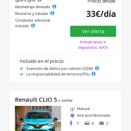
Igual a igual
Precio desde:
Kilometraje ilimitado
33€/día
Reunirse y Saludar
Conductor adicional
incluido
Ver oferta
Incluye tasas e
impuestos. (VAT)
Incluido en el precio:
Exención de daños por colisión (CDW)
La responsabilidad de terceros(TPL)
Renault CLIO 5
o similar
Manual
Aire acondicionado
5
4
2