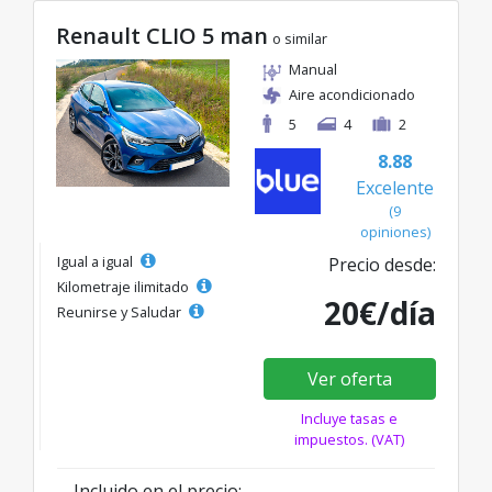
Renault CLIO 5 man
o similar
Manual
Aire acondicionado
5
4
2
8.88
Excelente
(9
opiniones)
Igual a igual
Precio desde:
Kilometraje ilimitado
20€/día
Reunirse y Saludar
Ver oferta
Incluye tasas e
impuestos. (VAT)
Incluido en el precio: