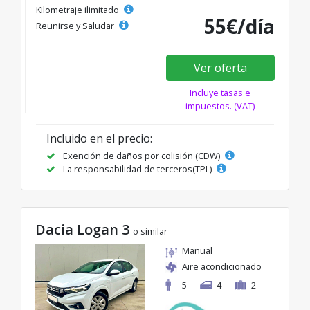
Kilometraje ilimitado
55€/día
Reunirse y Saludar
Ver oferta
Incluye tasas e
impuestos. (VAT)
Incluido en el precio:
Exención de daños por colisión (CDW)
La responsabilidad de terceros(TPL)
Dacia Logan 3
o similar
Manual
Aire acondicionado
5
4
2