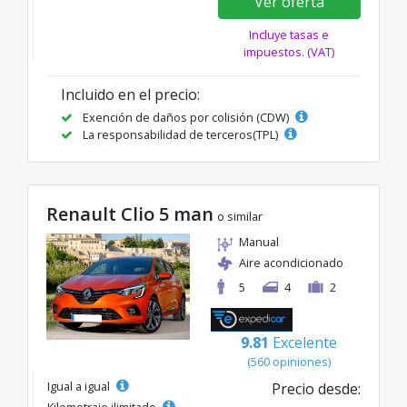
Ver oferta
Incluye tasas e
impuestos. (VAT)
Incluido en el precio:
Exención de daños por colisión (CDW)
La responsabilidad de terceros(TPL)
Renault Clio 5 man
o similar
Manual
Aire acondicionado
5
4
2
9.81
Excelente
(560 opiniones)
Igual a igual
Precio desde:
Kilometraje ilimitado