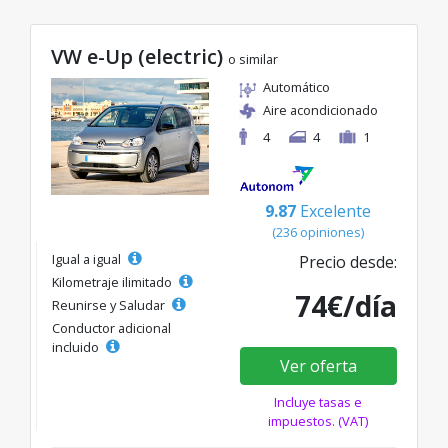
VW e-Up (electric)
o similar
Automático
Aire acondicionado
4
4
1
9.87
Excelente
(236 opiniones)
Igual a igual
Precio desde:
Kilometraje ilimitado
74€/día
Reunirse y Saludar
Conductor adicional
incluido
Ver oferta
Incluye tasas e
impuestos. (VAT)