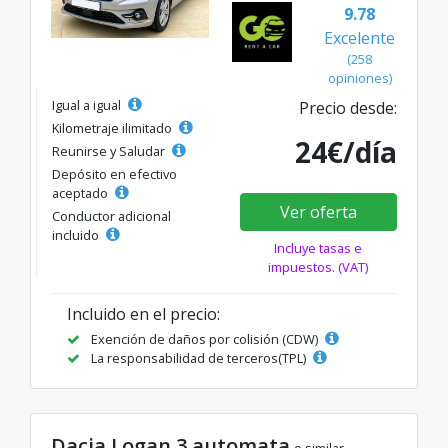
9.78
Excelente
(258
opiniones)
Igual a igual
Precio desde:
Kilometraje ilimitado
24€/día
Reunirse y Saludar
Depósito en efectivo
aceptado
Ver oferta
Conductor adicional
incluido
Incluye tasas e
impuestos. (VAT)
Incluido en el precio:
Exención de daños por colisión (CDW)
La responsabilidad de terceros(TPL)
Dacia Logan 3 automata