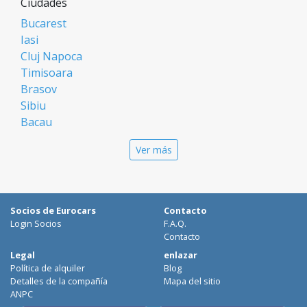
Ciudades
Bucarest
Iasi
Cluj Napoca
Timisoara
Brasov
Sibiu
Bacau
Oradea
Ver más
Arad
Piatra Neamt
Constanta
Galati
Socios de Eurocars
Contacto
Suceava
Login Socios
F.A.Q.
Targu Mures
Contacto
Focsani
Legal
enlazar
Política de alquiler
Blog
Targoviste
Detalles de la compañía
Mapa del sitio
Ploiesti
ANPC
Craiova