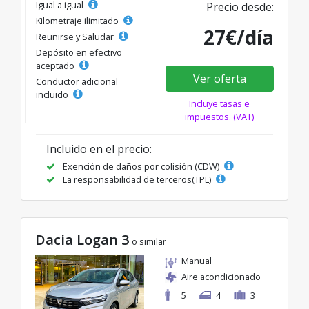
Igual a igual
Precio desde:
Kilometraje ilimitado
27€/día
Reunirse y Saludar
Depósito en efectivo
aceptado
Ver oferta
Conductor adicional
incluido
Incluye tasas e
impuestos. (VAT)
Incluido en el precio:
Exención de daños por colisión (CDW)
La responsabilidad de terceros(TPL)
Dacia Logan 3
o similar
Manual
Aire acondicionado
5
4
3