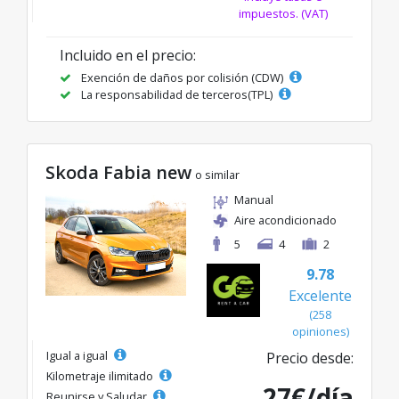
impuestos. (VAT)
Incluido en el precio:
Exención de daños por colisión (CDW)
La responsabilidad de terceros(TPL)
Skoda Fabia new
o similar
Manual
Aire acondicionado
5
4
2
9.78
Excelente
(258
opiniones)
Igual a igual
Precio desde:
Kilometraje ilimitado
27€/día
Reunirse y Saludar