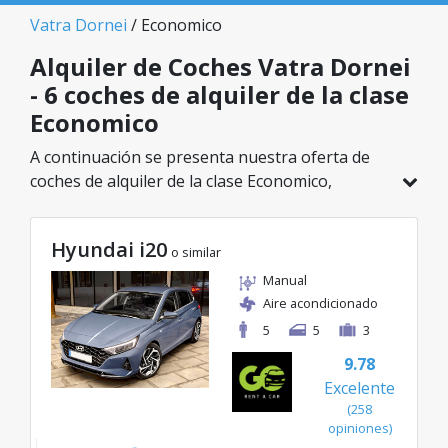
Vatra Dornei
/ Economico
Alquiler de Coches Vatra Dornei
- 6 coches de alquiler de la clase
Economico
A continuación se presenta nuestra oferta de
coches de alquiler de la clase Economico,
disponible en Vatra Dornei. De un total de 6
vehículos en esta ubicación, puedes elegir el
Hyundai i20
modelo ideal de la categoría seleccionada, con
o similar
tarifas excelentes desde solo 24€/día.
Manual
Aire acondicionado
5
5
3
9.78
Excelente
(258
opiniones)