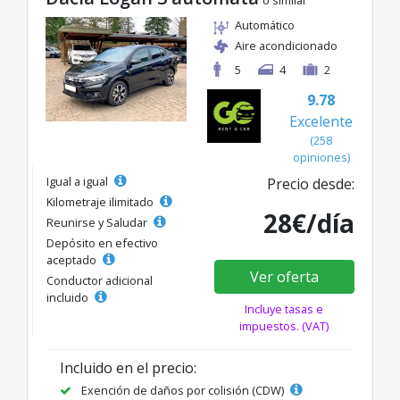
o similar
Automático
Aire acondicionado
5
4
2
9.78
Excelente
(258
opiniones)
Igual a igual
Precio desde:
Kilometraje ilimitado
28€/día
Reunirse y Saludar
Depósito en efectivo
aceptado
Ver oferta
Conductor adicional
incluido
Incluye tasas e
impuestos. (VAT)
Incluido en el precio:
Exención de daños por colisión (CDW)