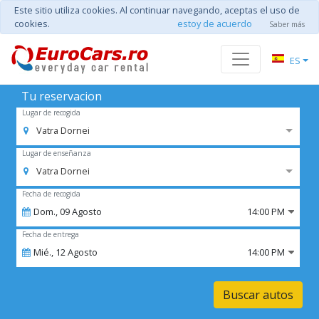
Este sitio utiliza cookies. Al continuar navegando, aceptas el uso de
cookies.
estoy de acuerdo
Saber más
ES
Tu reservacion
Lugar de recogida
Vatra Dornei
Lugar de enseñanza
Vatra Dornei
Fecha de recogida
Dom.,
09
Agosto
14:00 PM
Fecha de entrega
Mié.,
12
Agosto
14:00 PM
Buscar autos