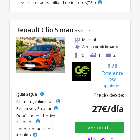
La responsabilidad de terceros(TPL)
Renault Clio 5 man
o similar
Manual
Aire acondicionado
5
4
2
9.78
Excelente
(258
opiniones)
Igual a igual
Precio desde:
Kilometraje ilimitado
27€/día
Reunirse y Saludar
Depósito en efectivo
aceptado
Ver oferta
Conductor adicional
incluido
Incluye tasas e