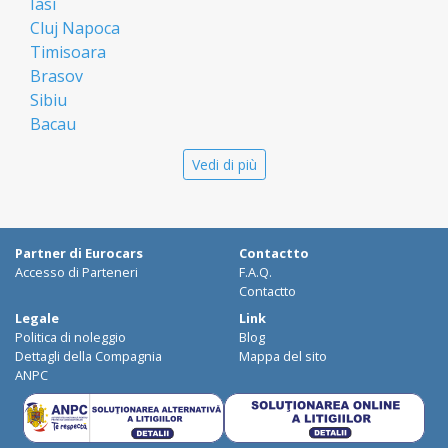
Iasi
Cluj Napoca
Timisoara
Brasov
Sibiu
Bacau
Oradea
Vedi di più
Arad
Piatra Neamt
Constanta
Galati
Partner di Eurocars
Contactto
Suceava
Accesso di Parteneri
F.A.Q.
Targu Mures
Contactto
Focsani
Legale
Link
Politica di noleggio
Blog
Targoviste
Dettagli della Compagnia
Mappa del sito
Ploiesti
ANPC
Craiova
Botosani
Deva