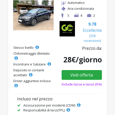
Automatico
Aria condizionata
5
4
2
9.78
Eccellente
(258
recensioni)
Stesso livello
Prezzo da:
Chilometraggio illimitato
28€/giorno
Incontrare e Salutare
Deposito in contanti
Vedi offerta
accettato
Driver aggiuntivo incluso
Include tasse e tasse (IVA)
Incluso nel prezzo:
Assicurazione per incidenti (CDW)
Responsabilità di terzi(TPL)