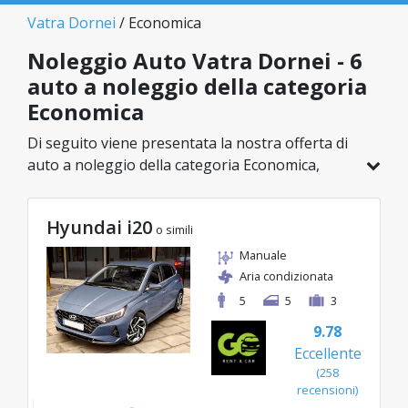
Vatra Dornei
/ Economica
Noleggio Auto Vatra Dornei - 6
auto a noleggio della categoria
Economica
Di seguito viene presentata la nostra offerta di
auto a noleggio della categoria Economica,
disponibile a Vatra Dornei. Su un totale di 6
veicoli in questa località, puoi scegliere il
Hyundai i20
modello ideale nella categoria selezionata, con
o simili
tariffe vantaggiose a partire da soli 24€/giorno.
Manuale
Aria condizionata
5
5
3
9.78
Eccellente
(258
recensioni)