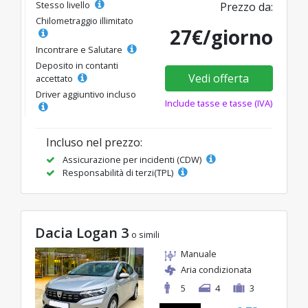
Stesso livello
Prezzo da:
Chilometraggio illimitato
27€/giorno
Incontrare e Salutare
Deposito in contanti
Vedi offerta
accettato
Driver aggiuntivo incluso
Include tasse e tasse (IVA)
Incluso nel prezzo:
Assicurazione per incidenti (CDW)
Responsabilità di terzi(TPL)
Dacia Logan 3
o simili
Manuale
Aria condizionata
5
4
3