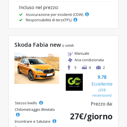
Incluso nel prezzo:
Assicurazione per incidenti (CDW)
Responsabilità di terzi(TPL)
Skoda Fabia new
o simili
Manuale
Aria condizionata
5
4
2
9.78
Eccellente
(258
recensioni)
Stesso livello
Prezzo da:
Chilometraggio illimitato
27€/giorno
Incontrare e Salutare