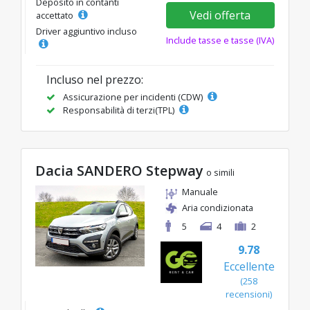
Deposito in contanti
Vedi offerta
accettato
Driver aggiuntivo incluso
Include tasse e tasse (IVA)
Incluso nel prezzo:
Assicurazione per incidenti (CDW)
Responsabilità di terzi(TPL)
Dacia SANDERO Stepway
o simili
Manuale
Aria condizionata
5
4
2
9.78
Eccellente
(258
recensioni)