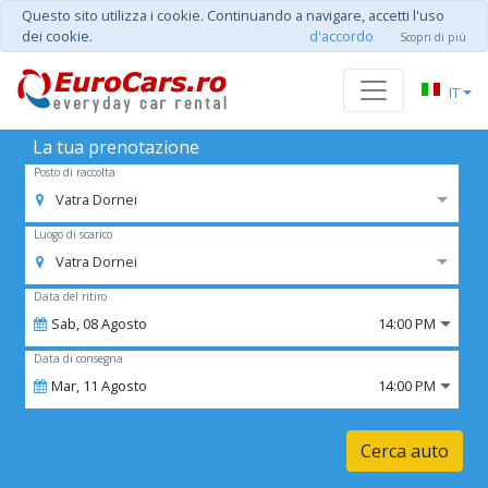
Questo sito utilizza i cookie. Continuando a navigare, accetti l'uso
dei cookie.
d'accordo
Scopri di più
IT
La tua prenotazione
Posto di raccolta
Vatra Dornei
Luogo di scarico
Vatra Dornei
Data del ritiro
Sab,
08
Agosto
14:00 PM
Data di consegna
Mar,
11
Agosto
14:00 PM
Cerca auto