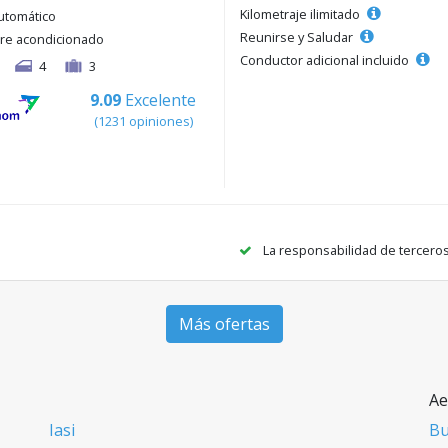
Kilometraje ilimitado
utomático
Reunirse y Saludar
ire acondicionado
Conductor adicional incluido
4
3
9.09
Excelente
(1231 opiniones)
La responsabilidad de tercero
Más ofertas
Ae
Iasi
Bu