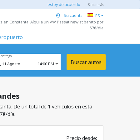
estoy de acuerdo
Saber más
Su cuenta
ES
s en Constanta. Alquila un VW Passat new at barato por
57€/día
aeropuerto
 entrega
Buscar autos
,
11
Agosto
14:00 PM
randes
anta. De un total de 1 vehículos en esta
7€/día.
Precio desde: