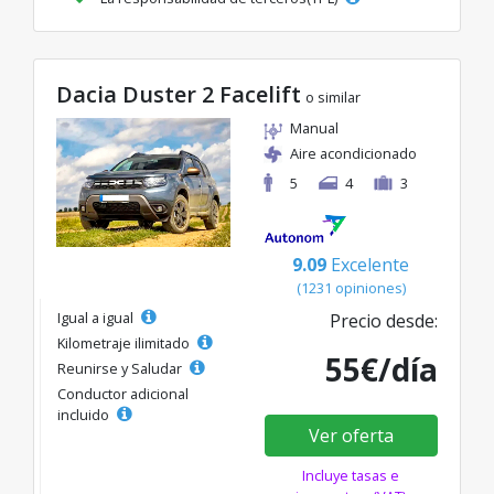
Dacia Duster 2 Facelift
o similar
Manual
Aire acondicionado
5
4
3
9.09
Excelente
(1231 opiniones)
Igual a igual
Precio desde:
Kilometraje ilimitado
55€/día
Reunirse y Saludar
Conductor adicional
incluido
Ver oferta
Incluye tasas e