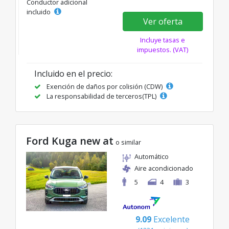
Conductor adicional
incluido
Ver oferta
Incluye tasas e
impuestos. (VAT)
Incluido en el precio:
Exención de daños por colisión (CDW)
La responsabilidad de terceros(TPL)
Ford Kuga new at
o similar
Automático
Aire acondicionado
5
4
3
9.09
Excelente