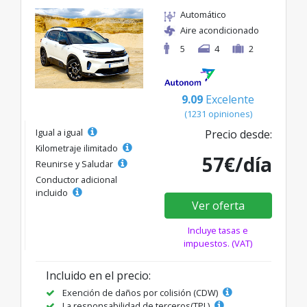
Automático
Aire acondicionado
5
4
2
9.09
Excelente
(1231 opiniones)
Igual a igual
Precio desde:
Kilometraje ilimitado
57€/día
Reunirse y Saludar
Conductor adicional
incluido
Ver oferta
Incluye tasas e
impuestos. (VAT)
Incluido en el precio:
Exención de daños por colisión (CDW)
La responsabilidad de terceros(TPL)