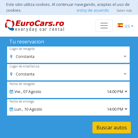
Este sitio utiliza cookies. Al continuar navegando, aceptas el uso de
cookies.
estoy de acuerdo
Saber más
ES
Tu reservacion
Lugar de recogida
Constanta
Lugar de enseñanza
Constanta
Fecha de recogida
Vie.,
07
Agosto
14:00 PM
Fecha de entrega
Lun.,
10
Agosto
14:00 PM
Buscar autos