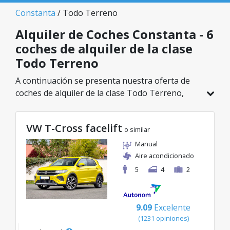
Constanta
/ Todo Terreno
Alquiler de Coches Constanta - 6
coches de alquiler de la clase
Todo Terreno
A continuación se presenta nuestra oferta de
coches de alquiler de la clase Todo Terreno,
disponible en Constanta. De un total de 6
vehículos en esta ubicación, puedes elegir el
VW T-Cross facelift
modelo ideal de la categoría seleccionada, con
o similar
tarifas excelentes desde solo 42€/día.
Manual
Aire acondicionado
5
4
2
9.09
Excelente
(1231 opiniones)