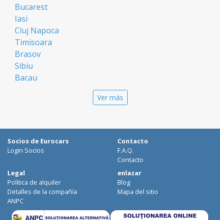
Bucarest
Iasi
Cluj Napoca
Timisoara
Brasov
Sibiu
Bacau
Oradea
Ver más
Arad
Piatra Neamt
Constanta
Galati
Socios de Eurocars
Contacto
Suceava
Login Socios
F.A.Q.
Targu Mures
Contacto
Focsani
Legal
enlazar
Política de alquiler
Blog
Targoviste
Detalles de la compañía
Mapa del sitio
Ploiesti
ANPC
Craiova
Botosani