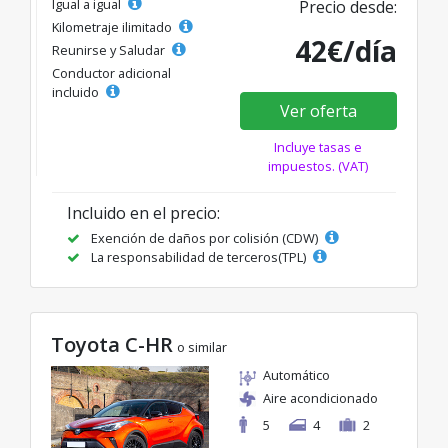
Igual a igual
Precio desde:
Kilometraje ilimitado
42€/día
Reunirse y Saludar
Conductor adicional
incluido
Ver oferta
Incluye tasas e
impuestos. (VAT)
Incluido en el precio:
Exención de daños por colisión (CDW)
La responsabilidad de terceros(TPL)
Toyota C-HR
o similar
Automático
Aire acondicionado
5
4
2