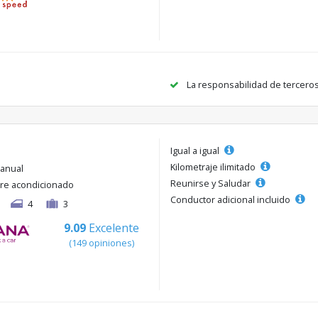
La responsabilidad de tercero
Igual a igual
Kilometraje ilimitado
anual
Reunirse y Saludar
ire acondicionado
Conductor adicional incluido
4
3
9.09
Excelente
(149 opiniones)