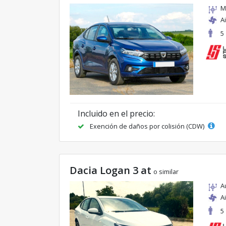
M
A
5
Incluido en el precio:
Exención de daños por colisión (CDW)
Dacia Logan 3 at
o similar
A
A
5