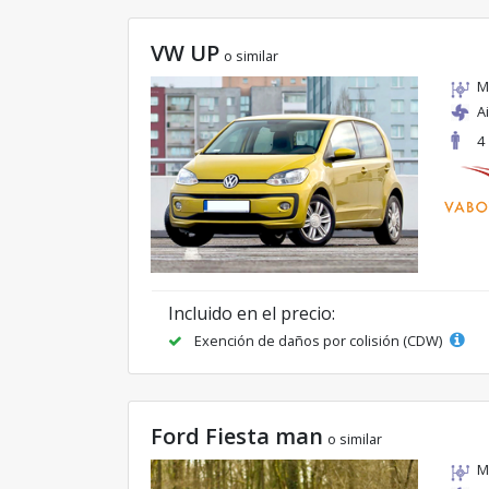
VW UP
o similar
M
A
4
Incluido en el precio:
Exención de daños por colisión (CDW)
Ford Fiesta man
o similar
M