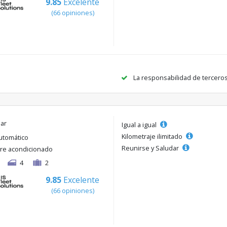
9.85
Excelente
(66 opiniones)
La responsabilidad de tercero
lar
Igual a igual
Kilometraje ilimitado
utomático
Reunirse y Saludar
ire acondicionado
4
2
9.85
Excelente
(66 opiniones)