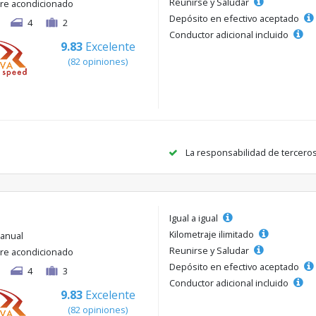
Reunirse y Saludar
ire acondicionado
Depósito en efectivo aceptado
4
2
Conductor adicional incluido
9.83
Excelente
(82 opiniones)
La responsabilidad de tercero
Igual a igual
Kilometraje ilimitado
anual
Reunirse y Saludar
ire acondicionado
Depósito en efectivo aceptado
4
3
Conductor adicional incluido
9.83
Excelente
(82 opiniones)