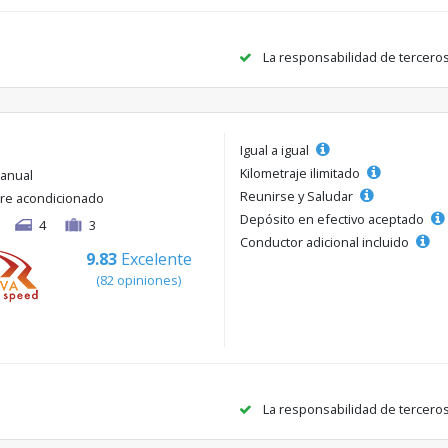
La responsabilidad de tercero
Igual a igual
Kilometraje ilimitado
anual
Reunirse y Saludar
ire acondicionado
Depósito en efectivo aceptado
4
3
Conductor adicional incluido
9.83
Excelente
(82 opiniones)
La responsabilidad de tercero