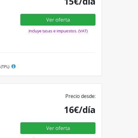
15€/día
Ver oferta
Incluye tasas e impuestos. (VAT)
s(TPL)
Precio desde:
16€/día
Ver oferta