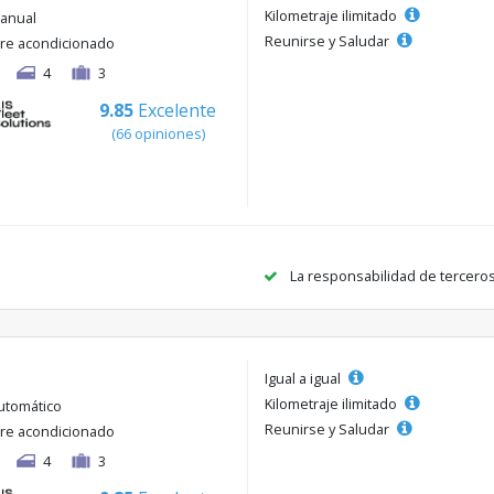
Kilometraje ilimitado
anual
Reunirse y Saludar
ire acondicionado
4
3
9.85
Excelente
(66 opiniones)
La responsabilidad de tercero
Igual a igual
Kilometraje ilimitado
utomático
Reunirse y Saludar
ire acondicionado
4
3