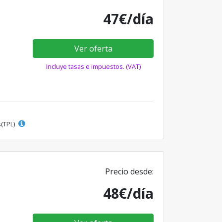
47€/día
Ver oferta
Incluye tasas e impuestos. (VAT)
s(TPL)
Precio desde:
48€/día