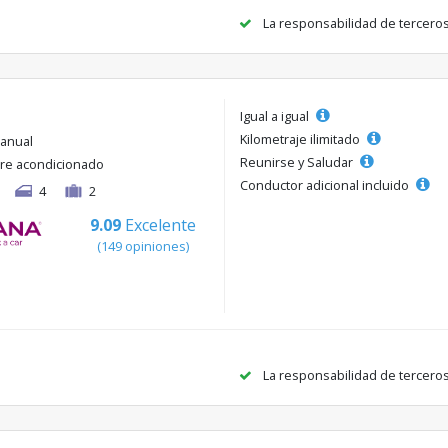
La responsabilidad de tercero
Igual a igual
Kilometraje ilimitado
anual
Reunirse y Saludar
ire acondicionado
Conductor adicional incluido
4
2
9.09
Excelente
(149 opiniones)
La responsabilidad de tercero