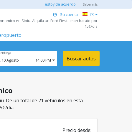
estoy de acuerdo
Saber más
Su cuenta
ES
onomico en Sibiu. Alquila un Ford Fiesta man barato por
15€/día
aeropuerto
 entrega
Buscar autos
,
10
Agosto
14:00 PM
mico
u. De un total de 21 vehículos en esta
5€/día.
Precio desde: