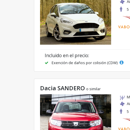
A
5
Incluido en el precio:
Exención de daños por colisión (CDW)
Dacia SANDERO
o similar
M
A
5