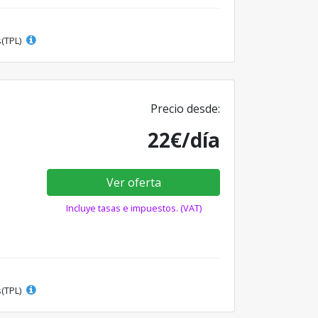
s(TPL)
Precio desde:
22€/día
Ver oferta
Incluye tasas e impuestos. (VAT)
s(TPL)