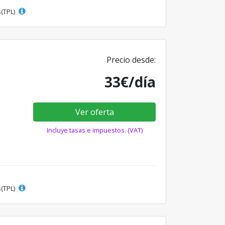
s(TPL)
Precio desde:
33€/día
Ver oferta
Incluye tasas e impuestos. (VAT)
s(TPL)