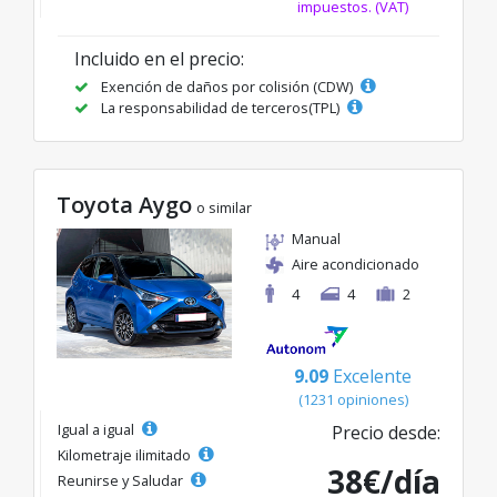
impuestos. (VAT)
Incluido en el precio:
Exención de daños por colisión (CDW)
La responsabilidad de terceros(TPL)
Toyota Aygo
o similar
Manual
Aire acondicionado
4
4
2
9.09
Excelente
(1231 opiniones)
Igual a igual
Precio desde:
Kilometraje ilimitado
38€/día
Reunirse y Saludar