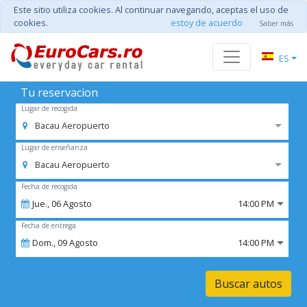
Este sitio utiliza cookies. Al continuar navegando, aceptas el uso de
cookies.
estoy de acuerdo
Saber más
ES
Tu reservacion
Lugar de recogida
Bacau Aeropuerto
Lugar de enseñanza
Bacau Aeropuerto
Fecha de recogida
Jue.,
06
Agosto
14:00 PM
Fecha de entrega
Dom.,
09
Agosto
14:00 PM
Buscar autos