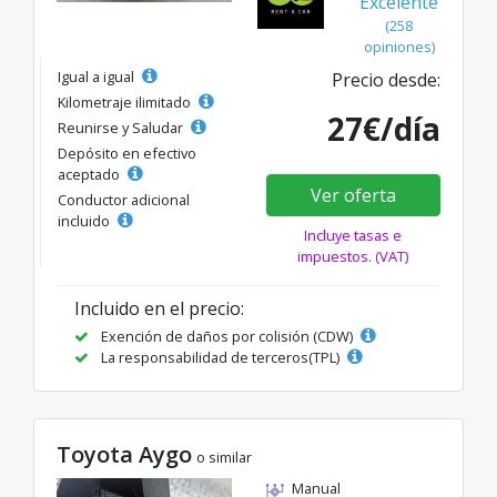
Excelente
(258
opiniones)
Igual a igual
Precio desde:
Kilometraje ilimitado
27€/día
Reunirse y Saludar
Depósito en efectivo
aceptado
Ver oferta
Conductor adicional
incluido
Incluye tasas e
impuestos. (VAT)
Incluido en el precio:
Exención de daños por colisión (CDW)
La responsabilidad de terceros(TPL)
Toyota Aygo
o similar
Manual