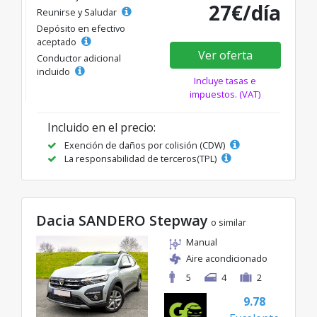
27€/día
Reunirse y Saludar
Depósito en efectivo
aceptado
Ver oferta
Conductor adicional
incluido
Incluye tasas e
impuestos. (VAT)
Incluido en el precio:
Exención de daños por colisión (CDW)
La responsabilidad de terceros(TPL)
Dacia SANDERO Stepway
o similar
Manual
Aire acondicionado
5
4
2
9.78