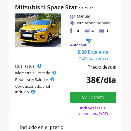
Mitsubishi Space Star
o similar
Manual
Aire acondicionado
4
4
1
9.09
Excelente
(1231 opiniones)
Igual a igual
Precio desde:
Kilometraje ilimitado
38€/día
Reunirse y Saludar
Conductor adicional
incluido
Ver oferta
Incluye tasas e
impuestos. (VAT)
Incluido en el precio: