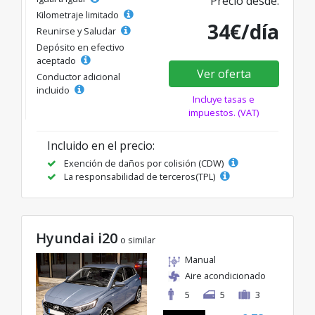
Precio desde:
Kilometraje limitado
34€/día
Reunirse y Saludar
Depósito en efectivo
aceptado
Ver oferta
Conductor adicional
incluido
Incluye tasas e
impuestos. (VAT)
Incluido en el precio:
Exención de daños por colisión (CDW)
La responsabilidad de terceros(TPL)
Hyundai i20
o similar
Manual
Aire acondicionado
5
5
3