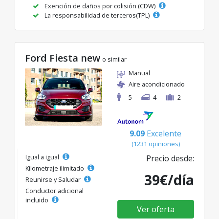
Exención de daños por colisión (CDW)
La responsabilidad de terceros(TPL)
Ford Fiesta new
o similar
Manual
Aire acondicionado
5
4
2
9.09
Excelente
(1231 opiniones)
Igual a igual
Precio desde:
Kilometraje ilimitado
39€/día
Reunirse y Saludar
Conductor adicional
incluido
Ver oferta