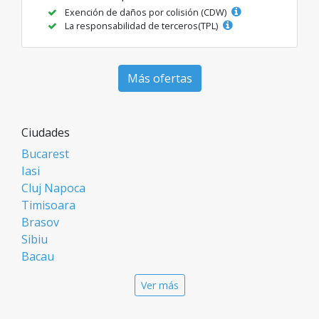
Exención de daños por colisión (CDW)
La responsabilidad de terceros(TPL)
Más ofertas
Ciudades
Bucarest
Iasi
Cluj Napoca
Timisoara
Brasov
Sibiu
Bacau
Oradea
Ver más
Arad
Piatra Neamt