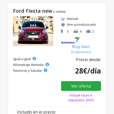
Ford Fiesta new
o similar
Manual
Aire acondicionado
5
4
2
Muy bien
(0 opiniones)
Igual a igual
Precio desde:
Kilometraje ilimitado
28€/día
Reunirse y Saludar
Ver oferta
Incluye tasas e
impuestos. (VAT)
Incluido en el precio: