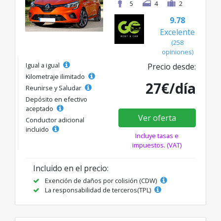
5
4
2
9.78
Excelente
(258
opiniones)
Igual a igual
Precio desde:
Kilometraje ilimitado
27€/día
Reunirse y Saludar
Depósito en efectivo
aceptado
Ver oferta
Conductor adicional
incluido
Incluye tasas e
impuestos. (VAT)
Incluido en el precio:
Exención de daños por colisión (CDW)
La responsabilidad de terceros(TPL)