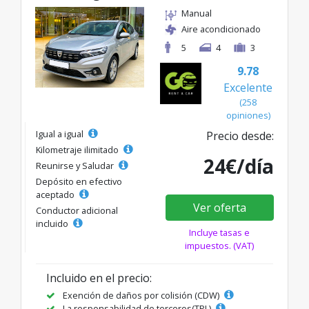
Manual
Aire acondicionado
5
4
3
9.78
Excelente
(258
opiniones)
Igual a igual
Precio desde:
Kilometraje ilimitado
24€/día
Reunirse y Saludar
Depósito en efectivo
aceptado
Ver oferta
Conductor adicional
incluido
Incluye tasas e
impuestos. (VAT)
Incluido en el precio:
Exención de daños por colisión (CDW)
La responsabilidad de terceros(TPL)