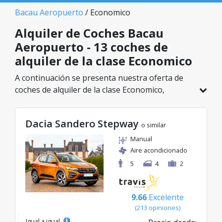
Bacau Aeropuerto
/ Economico
Alquiler de Coches Bacau
Aeropuerto - 13 coches de
alquiler de la clase Economico
A continuación se presenta nuestra oferta de
coches de alquiler de la clase Economico,
disponible en Bacau Aeropuerto. De un total de
13 vehículos en esta ubicación, puedes elegir el
Dacia Sandero Stepway
modelo ideal de la categoría seleccionada, con
o similar
tarifas excelentes desde solo 24€/día.
Manual
Aire acondicionado
5
4
2
9.66
Excelente
(213 opiniones)
Igual a igual