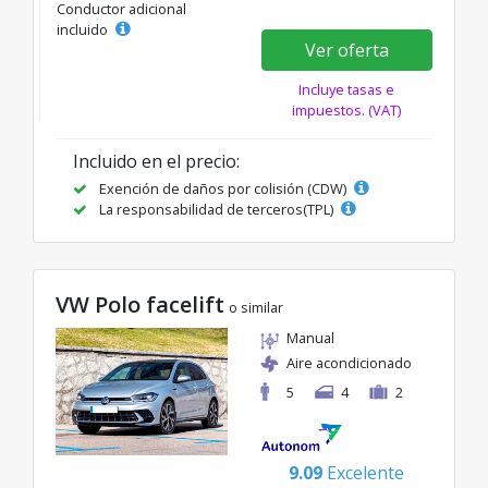
Conductor adicional
incluido
Ver oferta
Incluye tasas e
impuestos. (VAT)
Incluido en el precio:
Exención de daños por colisión (CDW)
La responsabilidad de terceros(TPL)
VW Polo facelift
o similar
Manual
Aire acondicionado
5
4
2
9.09
Excelente