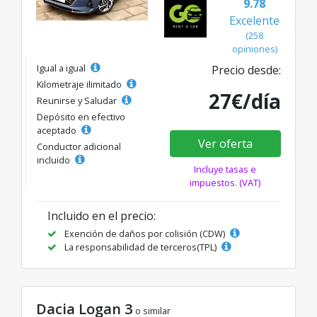
9.78
Excelente
(258
opiniones)
Igual a igual
Precio desde:
Kilometraje ilimitado
27€/día
Reunirse y Saludar
Depósito en efectivo
aceptado
Ver oferta
Conductor adicional
incluido
Incluye tasas e
impuestos. (VAT)
Incluido en el precio:
Exención de daños por colisión (CDW)
La responsabilidad de terceros(TPL)
Dacia Logan 3
o similar