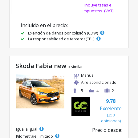
Incluye tasas e
impuestos. (VAT)
Incluido en el precio:
Exención de daños por colisión (CDW)
La responsabilidad de terceros(TPL)
Skoda Fabia new
o similar
Manual
Aire acondicionado
5
4
2
9.78
Excelente
(258
opiniones)
Igual a igual
Precio desde:
Kilometraje ilimitado