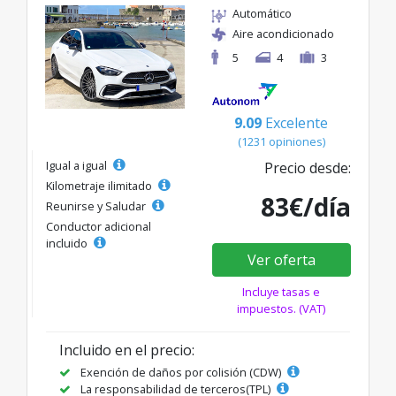
Automático
Aire acondicionado
5
4
3
9.09
Excelente
(1231 opiniones)
Igual a igual
Precio desde:
Kilometraje ilimitado
83€/día
Reunirse y Saludar
Conductor adicional
incluido
Ver oferta
Incluye tasas e
impuestos. (VAT)
Incluido en el precio:
Exención de daños por colisión (CDW)
La responsabilidad de terceros(TPL)