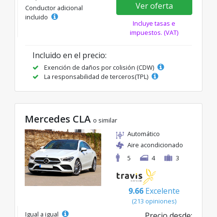
Ver oferta
Conductor adicional
incluido
Incluye tasas e
impuestos. (VAT)
Incluido en el precio:
Exención de daños por colisión (CDW)
La responsabilidad de terceros(TPL)
Mercedes CLA
o similar
Automático
Aire acondicionado
5
4
3
9.66
Excelente
(213 opiniones)
Igual a igual
Precio desde: