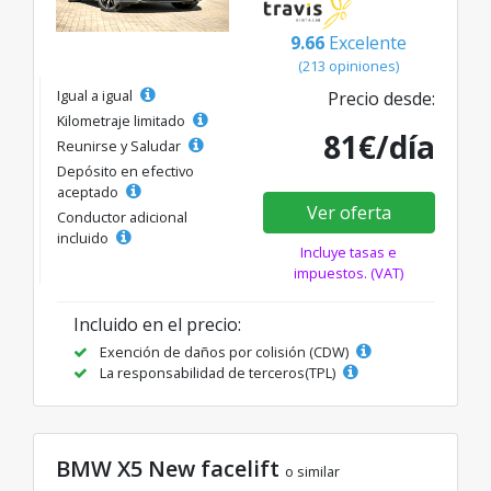
9.66
Excelente
(213 opiniones)
Igual a igual
Precio desde:
Kilometraje limitado
81€/día
Reunirse y Saludar
Depósito en efectivo
aceptado
Ver oferta
Conductor adicional
incluido
Incluye tasas e
impuestos. (VAT)
Incluido en el precio:
Exención de daños por colisión (CDW)
La responsabilidad de terceros(TPL)
BMW X5 New facelift
o similar