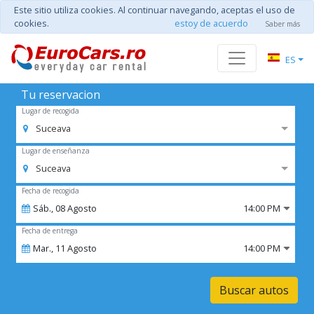
Este sitio utiliza cookies. Al continuar navegando, aceptas el uso de
cookies.
estoy de acuerdo
Saber más
ES
Tu reservacion
Lugar de recogida
Suceava
Lugar de enseñanza
Suceava
Fecha de recogida
Sáb.,
08
Agosto
14:00 PM
Fecha de entrega
Mar.,
11
Agosto
14:00 PM
Buscar autos