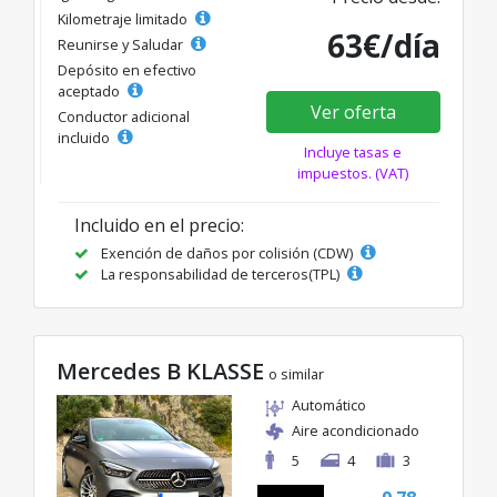
Kilometraje limitado
63€/día
Reunirse y Saludar
Depósito en efectivo
aceptado
Ver oferta
Conductor adicional
incluido
Incluye tasas e
impuestos. (VAT)
Incluido en el precio:
Exención de daños por colisión (CDW)
La responsabilidad de terceros(TPL)
Mercedes B KLASSE
o similar
Automático
Aire acondicionado
5
4
3