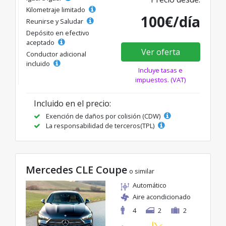
Kilometraje limitado
100€/día
Reunirse y Saludar
Depósito en efectivo
aceptado
Ver oferta
Conductor adicional
incluido
Incluye tasas e
impuestos. (VAT)
Incluido en el precio:
Exención de daños por colisión (CDW)
La responsabilidad de terceros(TPL)
Mercedes CLE Coupe
o similar
Automático
Aire acondicionado
4
2
2