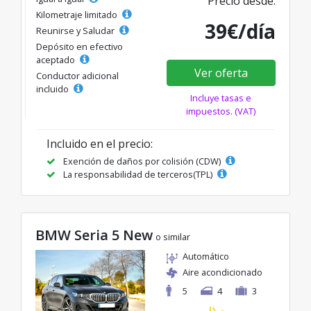
Precio desde:
Kilometraje limitado
39€/día
Reunirse y Saludar
Depósito en efectivo
aceptado
Ver oferta
Conductor adicional
incluido
Incluye tasas e
impuestos. (VAT)
Incluido en el precio:
Exención de daños por colisión (CDW)
La responsabilidad de terceros(TPL)
BMW Seria 5 New
o similar
Automático
Aire acondicionado
5
4
3