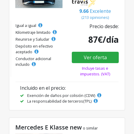
9.66
Excelente
(213 opiniones)
Igual a igual
Precio desde:
Kilometraje limitado
87€/día
Reunirse y Saludar
Depósito en efectivo
aceptado
Ver oferta
Conductor adicional
incluido
Incluye tasas e
impuestos. (VAT)
Incluido en el precio:
Exención de daños por colisión (CDW)
La responsabilidad de terceros(TPL)
Mercedes E Klasse new
o similar