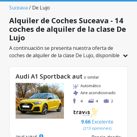
Suceava
/ De Lujo
Alquiler de Coches Suceava - 14
coches de alquiler de la clase De
Lujo
A continuación se presenta nuestra oferta de
coches de alquiler de la clase De Lujo, disponible
en Suceava. De un total de 14 vehículos en esta
ubicación, puedes elegir el modelo ideal de la
Audi A1 Sportback aut
categoría seleccionada, con tarifas excelentes
o similar
desde solo 39€/día.
Automático
Aire acondicionado
4
4
2
9.66
Excelente
(213 opiniones)
Igual a igual