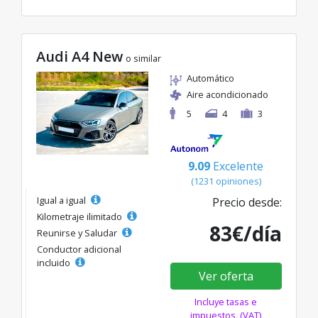
Audi A4 New
o similar
Automático
Aire acondicionado
5
4
3
9.09
Excelente
(1231 opiniones)
Igual a igual
Precio desde:
Kilometraje ilimitado
83€/día
Reunirse y Saludar
Conductor adicional
incluido
Ver oferta
Incluye tasas e
impuestos. (VAT)