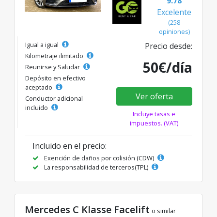
9.78
Excelente
(258
opiniones)
Igual a igual
Precio desde:
Kilometraje ilimitado
50€/día
Reunirse y Saludar
Depósito en efectivo
aceptado
Ver oferta
Conductor adicional
incluido
Incluye tasas e
impuestos. (VAT)
Incluido en el precio:
Exención de daños por colisión (CDW)
La responsabilidad de terceros(TPL)
Mercedes C Klasse Facelift
o similar