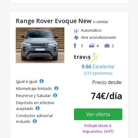
Range Rover Evoque New
o similar
Automático
Aire acondicionado
5
4
2
9.66
Excelente
(213 opiniones)
Igual a igual
Precio desde:
Kilometraje limitado
74€/día
Reunirse y Saludar
Depósito en efectivo
aceptado
Ver oferta
Conductor adicional
incluido
Incluye tasas e
impuestos. (VAT)