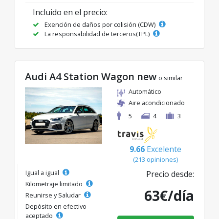
Incluido en el precio:
Exención de daños por colisión (CDW)
La responsabilidad de terceros(TPL)
Audi A4 Station Wagon new
o similar
Automático
Aire acondicionado
5
4
3
9.66
Excelente
(213 opiniones)
Igual a igual
Precio desde:
Kilometraje limitado
63€/día
Reunirse y Saludar
Depósito en efectivo
aceptado