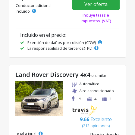
Ver oferta
Conductor adicional
incluido
Incluye tasas e
impuestos. (VAT)
Incluido en el precio:
Exención de daños por colisión (CDW)
La responsabilidad de terceros(TPL)
Land Rover Discovery 4x4
o similar
Automático
Aire acondicionado
5
4
3
9.66
Excelente
(213 opiniones)
Igual a igual
Precio desde: