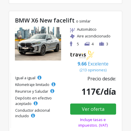
BMW X6 New facelift
o similar
Automático
Aire acondicionado
5
4
3
9.66
Excelente
(213 opiniones)
Igual a igual
Precio desde:
Kilometraje limitado
117€/día
Reunirse y Saludar
Depósito en efectivo
aceptado
Ver oferta
Conductor adicional
incluido
Incluye tasas e
impuestos. (VAT)