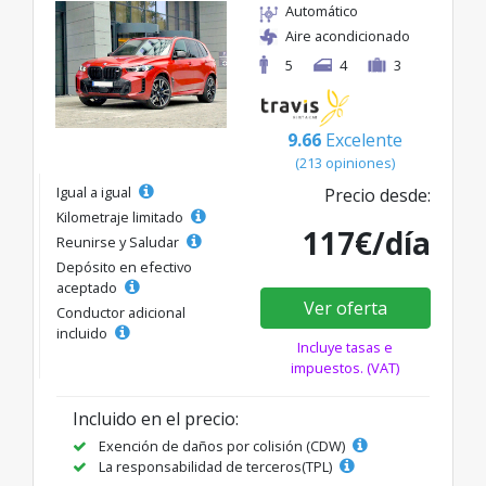
Automático
Aire acondicionado
5
4
3
9.66
Excelente
(213 opiniones)
Igual a igual
Precio desde:
Kilometraje limitado
117€/día
Reunirse y Saludar
Depósito en efectivo
aceptado
Ver oferta
Conductor adicional
incluido
Incluye tasas e
impuestos. (VAT)
Incluido en el precio:
Exención de daños por colisión (CDW)
La responsabilidad de terceros(TPL)