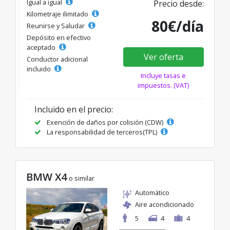
Igual a igual
Precio desde:
Kilometraje ilimitado
80€/día
Reunirse y Saludar
Depósito en efectivo
aceptado
Ver oferta
Conductor adicional
incluido
Incluye tasas e
impuestos. (VAT)
Incluido en el precio:
Exención de daños por colisión (CDW)
La responsabilidad de terceros(TPL)
BMW X4
o similar
Automático
Aire acondicionado
5
4
4