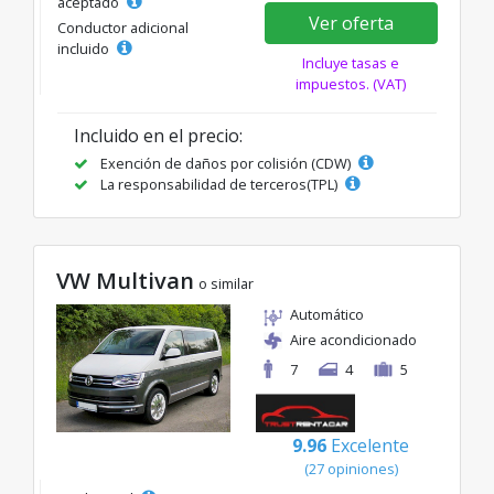
aceptado
Ver oferta
Conductor adicional
incluido
Incluye tasas e
impuestos. (VAT)
Incluido en el precio:
Exención de daños por colisión (CDW)
La responsabilidad de terceros(TPL)
VW Multivan
o similar
Automático
Aire acondicionado
7
4
5
9.96
Excelente
(27 opiniones)