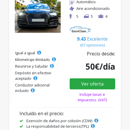
Automático
Aire acondicionado
5
5
4
9.43
Excelente
(67 opiniones)
Igual a igual
Precio desde:
Kilometraje ilimitado
50€/día
Reunirse y Saludar
Depósito en efectivo
aceptado
Ver oferta
Conductor adicional
incluido
Incluye tasas e
impuestos. (VAT)
Incluido en el precio:
Exención de daños por colisión (CDW)
La responsabilidad de terceros(TPL)