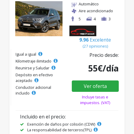
Automático
Aire acondicionado
5
4
3
9.96
Excelente
(27 opiniones)
Igual a igual
Precio desde:
Kilometraje ilimitado
55€/día
Reunirse y Saludar
Depósito en efectivo
aceptado
Ver oferta
Conductor adicional
incluido
Incluye tasas e
impuestos. (VAT)
Incluido en el precio:
Exención de daños por colisión (CDW)
La responsabilidad de terceros(TPL)