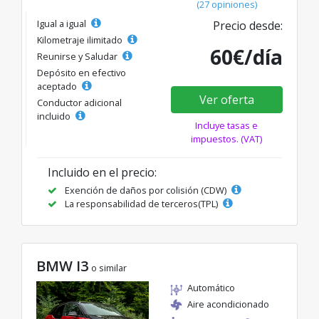
(27 opiniones)
Igual a igual
Precio desde:
Kilometraje ilimitado
60€/día
Reunirse y Saludar
Depósito en efectivo
aceptado
Ver oferta
Conductor adicional
incluido
Incluye tasas e
impuestos. (VAT)
Incluido en el precio:
Exención de daños por colisión (CDW)
La responsabilidad de terceros(TPL)
BMW I3
o similar
Automático
Aire acondicionado