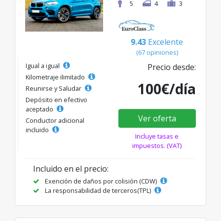
5
4
3
9.43
Excelente
(67 opiniones)
Igual a igual
Precio desde:
Kilometraje ilimitado
100€/día
Reunirse y Saludar
Depósito en efectivo
aceptado
Ver oferta
Conductor adicional
incluido
Incluye tasas e
impuestos. (VAT)
Incluido en el precio:
Exención de daños por colisión (CDW)
La responsabilidad de terceros(TPL)