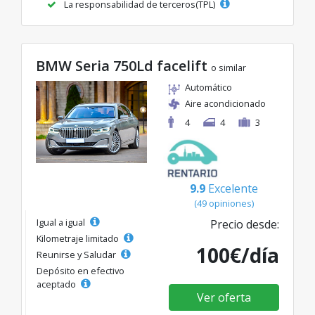
La responsabilidad de terceros(TPL)
BMW Seria 750Ld facelift
o similar
Automático
Aire acondicionado
4
4
3
9.9
Excelente
(49 opiniones)
Igual a igual
Precio desde:
Kilometraje limitado
100€/día
Reunirse y Saludar
Depósito en efectivo
aceptado
Ver oferta