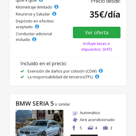
Precio desde:
Kilometraje ilimitado
35€/día
Reunirse y Saludar
Depósito en efectivo
aceptado
Ver oferta
Conductor adicional
incluido
Incluye tasas e
impuestos. (VAT)
Incluido en el precio:
Exención de daños por colisión (CDW)
La responsabilidad de terceros(TPL)
BMW SERIA 5
o similar
Automático
Aire acondicionado
5
4
3