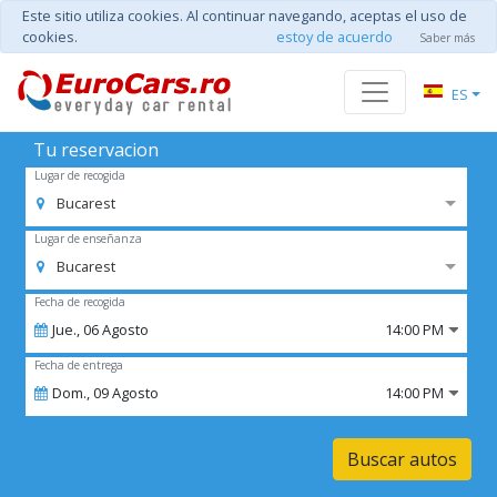
Este sitio utiliza cookies. Al continuar navegando, aceptas el uso de
cookies.
estoy de acuerdo
Saber más
ES
Tu reservacion
Lugar de recogida
Bucarest
Lugar de enseñanza
Bucarest
Fecha de recogida
Jue.,
06
Agosto
14:00 PM
Fecha de entrega
Dom.,
09
Agosto
14:00 PM
Buscar autos