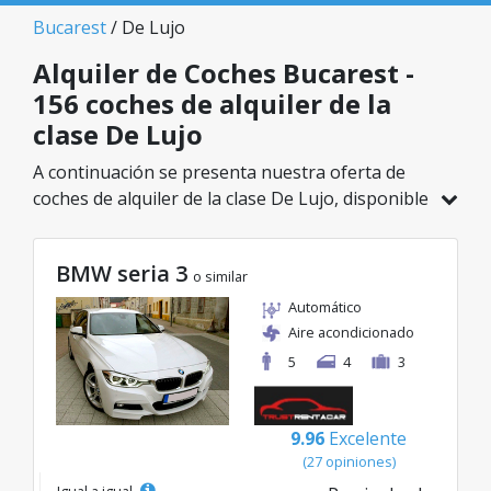
Bucarest
/ De Lujo
Alquiler de Coches Bucarest -
156 coches de alquiler de la
clase De Lujo
A continuación se presenta nuestra oferta de
coches de alquiler de la clase De Lujo, disponible
en Bucarest. De un total de 156 vehículos en
esta ubicación, puedes elegir el modelo ideal de
BMW seria 3
la categoría seleccionada, con tarifas excelentes
o similar
desde solo 32€/día.
Automático
Aire acondicionado
5
4
3
9.96
Excelente
(27 opiniones)
Igual a igual