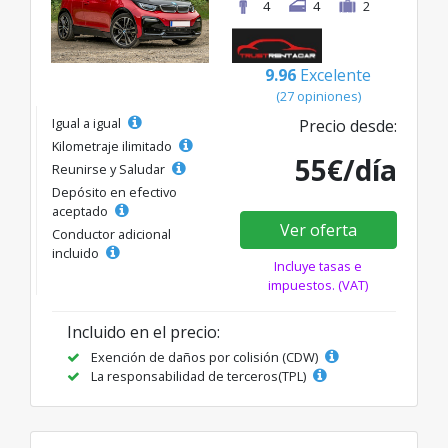
4
4
2
9.96
Excelente
(27 opiniones)
Igual a igual
Precio desde:
Kilometraje ilimitado
55€/día
Reunirse y Saludar
Depósito en efectivo
aceptado
Ver oferta
Conductor adicional
incluido
Incluye tasas e
impuestos. (VAT)
Incluido en el precio:
Exención de daños por colisión (CDW)
La responsabilidad de terceros(TPL)