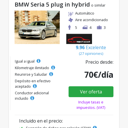
BMW Seria 5 plug in hybrid
o similar
Automático
Aire acondicionado
5
4
3
9.96
Excelente
(27 opiniones)
Igual a igual
Precio desde:
Kilometraje ilimitado
70€/día
Reunirse y Saludar
Depósito en efectivo
aceptado
Ver oferta
Conductor adicional
incluido
Incluye tasas e
impuestos. (VAT)
Incluido en el precio:
Exención de daños por colisión (CDW)