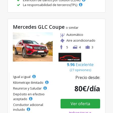
La responsabilidad de terceros(TPL)
Mercedes GLC Coupe
o similar
Automático
Aire acondicionado
5
4
3
9.96
Excelente
(27 opiniones)
Igual a igual
Precio desde:
Kilometraje ilimitado
80€/día
Reunirse y Saludar
Depósito en efectivo
aceptado
Ver oferta
Conductor adicional
incluido
Incluye tasas e