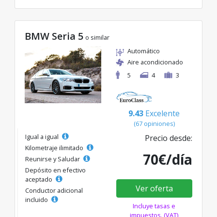
BMW Seria 5
o similar
Automático
Aire acondicionado
5
4
3
9.43
Excelente
(67 opiniones)
Igual a igual
Precio desde:
Kilometraje ilimitado
70€/día
Reunirse y Saludar
Depósito en efectivo
aceptado
Ver oferta
Conductor adicional
incluido
Incluye tasas e
impuestos. (VAT)