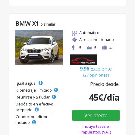
BMW X1
o similar
Automático
Aire acondicionado
5
5
4
9.96
Excelente
(27 opiniones)
Igual a igual
Precio desde:
Kilometraje ilimitado
45€/día
Reunirse y Saludar
Depósito en efectivo
aceptado
Ver oferta
Conductor adicional
incluido
Incluye tasas e
impuestos. (VAT)