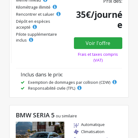
Prix dès:
Kilométrage illimité
35€/journé
Rencontrer et saluer
Dépôt en espèces
e
accepté
Pilote supplémentaire
inclus
Voir l'offre
Frais et taxes compris
(VAT)
Inclus dans le prix:
Exemption de dommages par collision (CDW)
Responsabilité civile (TPL)
BMW SERIA 5
ou similaire
Automatique
Climatisation