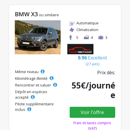
BMW X3
ou similaire
Automatique
Climatisation
5
4
3
9.96
Excellent
(27 avis)
Même niveau
Prix dès:
Kilométrage illimité
55€/journé
Rencontrer et saluer
Dépôt en espèces
e
accepté
Pilote supplémentaire
inclus
Voir l'offre
Frais et taxes compris
(VAT)