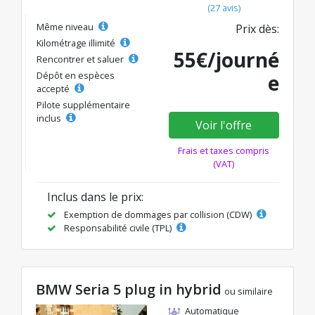
(27 avis)
Même niveau
Prix dès:
Kilométrage illimité
55€/journé
Rencontrer et saluer
Dépôt en espèces
e
accepté
Pilote supplémentaire
inclus
Voir l'offre
Frais et taxes compris
(VAT)
Inclus dans le prix:
Exemption de dommages par collision (CDW)
Responsabilité civile (TPL)
BMW Seria 5 plug in hybrid
ou similaire
Automatique