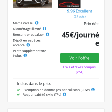
9.96
Excellent
(27 avis)
Même niveau
Prix dès:
Kilométrage illimité
45€/journé
Rencontrer et saluer
Dépôt en espèces
e
accepté
Pilote supplémentaire
inclus
Voir l'offre
Frais et taxes compris
(VAT)
Inclus dans le prix:
Exemption de dommages par collision (CDW)
Responsabilité civile (TPL)