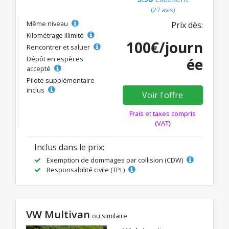
(27 avis)
Même niveau
Prix dès:
Kilométrage illimité
100€/journ
Rencontrer et saluer
Dépôt en espèces
ée
accepté
Pilote supplémentaire
inclus
Voir l'offre
Frais et taxes compris
(VAT)
Inclus dans le prix:
Exemption de dommages par collision (CDW)
Responsabilité civile (TPL)
VW Multivan
ou similaire