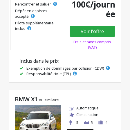
100€/journ
Rencontrer et saluer
Dépôt en espèces
ée
accepté
Pilote supplémentaire
inclus
Voir l'offre
Frais et taxes compris
(VAT)
Inclus dans le prix:
Exemption de dommages par collision (CDW)
Responsabilité civile (TPL)
BMW X1
ou similaire
Automatique
Climatisation
5
5
4