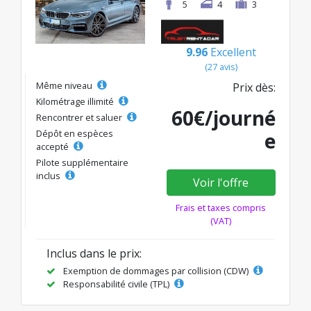
5
4
3
9.96
Excellent
(27 avis)
Même niveau
Prix dès:
Kilométrage illimité
60€/journé
Rencontrer et saluer
Dépôt en espèces
e
accepté
Pilote supplémentaire
inclus
Voir l'offre
Frais et taxes compris
(VAT)
Inclus dans le prix:
Exemption de dommages par collision (CDW)
Responsabilité civile (TPL)