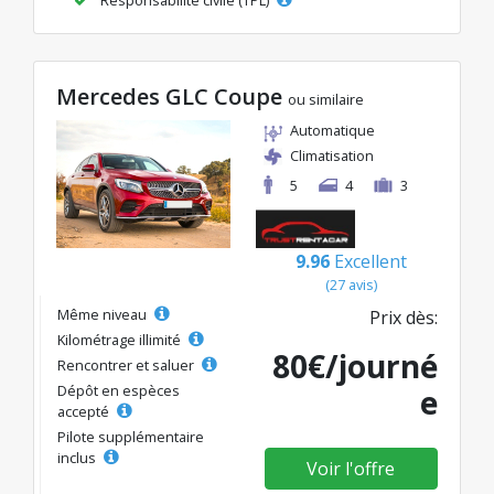
Mercedes GLC Coupe
ou similaire
Automatique
Climatisation
5
4
3
9.96
Excellent
(27 avis)
Même niveau
Prix dès:
Kilométrage illimité
80€/journé
Rencontrer et saluer
Dépôt en espèces
e
accepté
Pilote supplémentaire
inclus
Voir l'offre