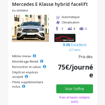
Mercedes E Klasse hybrid facelift
ou similaire
Automatique
Climatisation
5
4
3
9.96
Excellent
(27 avis)
Même niveau
Prix dès:
Kilométrage illimité
75€/journé
Rencontrer et saluer
Dépôt en espèces
e
accepté
Pilote supplémentaire
inclus
Voir l'offre
Frais et taxes compris
(VAT)