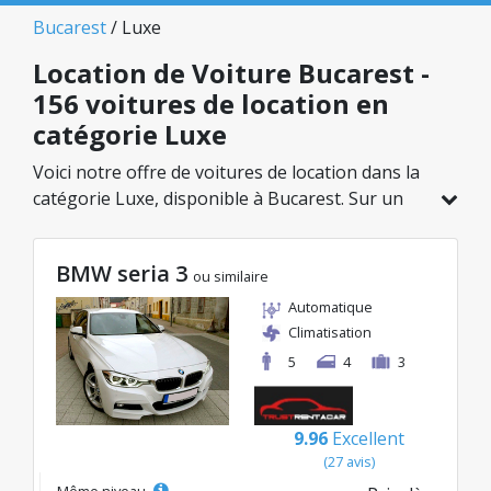
Bucarest
/ Luxe
Location de Voiture Bucarest -
156 voitures de location en
catégorie Luxe
Voici notre offre de voitures de location dans la
catégorie Luxe, disponible à Bucarest. Sur un
total de 156 véhicules dans cette agence, vous
pouvez choisir le modèle idéal dans la catégorie
BMW seria 3
sélectionnée, avec des tarifs avantageux
ou similaire
débutant à seulement 32€/jour.
Automatique
Climatisation
5
4
3
9.96
Excellent
(27 avis)
Même niveau