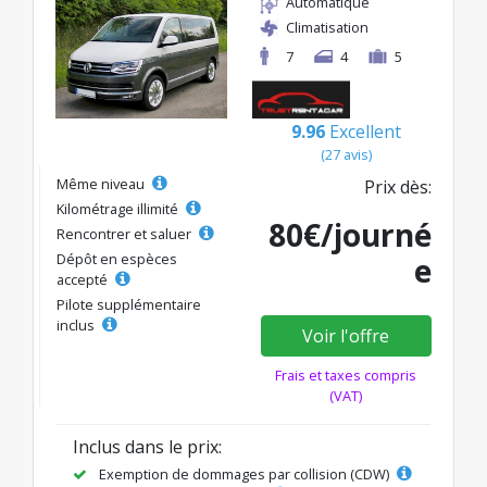
Automatique
Climatisation
7
4
5
9.96
Excellent
(27 avis)
Même niveau
Prix dès:
Kilométrage illimité
80€/journé
Rencontrer et saluer
Dépôt en espèces
e
accepté
Pilote supplémentaire
inclus
Voir l'offre
Frais et taxes compris
(VAT)
Inclus dans le prix:
Exemption de dommages par collision (CDW)