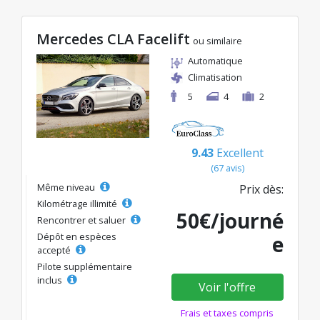
Mercedes CLA Facelift
ou similaire
Automatique
Climatisation
5
4
2
9.43
Excellent
(67 avis)
Même niveau
Prix dès:
Kilométrage illimité
50€/journé
Rencontrer et saluer
Dépôt en espèces
e
accepté
Pilote supplémentaire
inclus
Voir l'offre
Frais et taxes compris