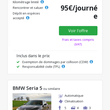
Kilométrage limité
95€/journé
Rencontrer et saluer
Dépôt en espèces
e
accepté
Voir l'offre
Frais et taxes compris
(VAT)
Inclus dans le prix:
Exemption de dommages par collision (CDW)
Responsabilité civile (TPL)
BMW Seria 5
ou similaire
Automatique
Climatisation
5
4
3