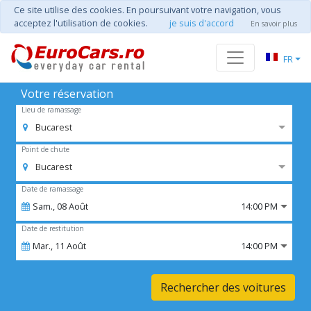
Ce site utilise des cookies. En poursuivant votre navigation, vous
acceptez l'utilisation de cookies.
je suis d'accord
En savoir plus
FR
Votre réservation
Lieu de ramassage
Bucarest
Point de chute
Bucarest
Date de ramassage
Sam.,
08
Août
14:00 PM
Date de restitution
Mar.,
11
Août
14:00 PM
Rechercher des voitures