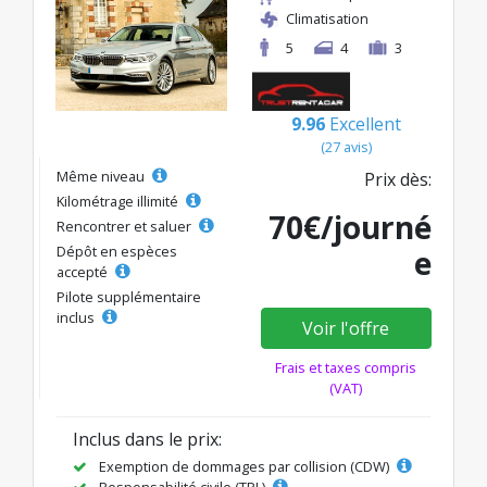
Climatisation
5
4
3
9.96
Excellent
(27 avis)
Même niveau
Prix dès:
Kilométrage illimité
70€/journé
Rencontrer et saluer
Dépôt en espèces
e
accepté
Pilote supplémentaire
inclus
Voir l'offre
Frais et taxes compris
(VAT)
Inclus dans le prix:
Exemption de dommages par collision (CDW)
Responsabilité civile (TPL)