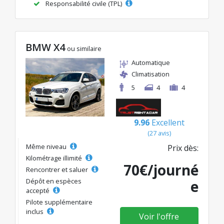
Responsabilité civile (TPL)
BMW X4
ou similaire
Automatique
Climatisation
5
4
4
9.96
Excellent
(27 avis)
Même niveau
Prix dès:
Kilométrage illimité
70€/journé
Rencontrer et saluer
Dépôt en espèces
e
accepté
Pilote supplémentaire
inclus
Voir l'offre