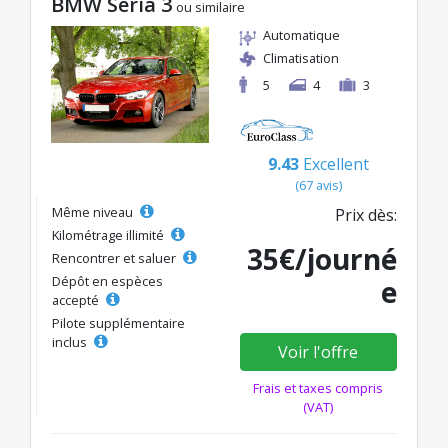
BMW Seria 3
ou similaire
Automatique
Climatisation
5
4
3
9.43
Excellent
(67 avis)
Même niveau
Prix dès:
Kilométrage illimité
35€/journé
Rencontrer et saluer
Dépôt en espèces
e
accepté
Pilote supplémentaire
inclus
Voir l'offre
Frais et taxes compris
(VAT)