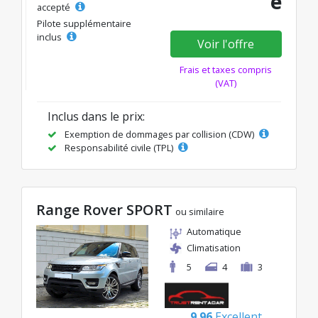
e
accepté
Pilote supplémentaire
inclus
Voir l'offre
Frais et taxes compris
(VAT)
Inclus dans le prix:
Exemption de dommages par collision (CDW)
Responsabilité civile (TPL)
Range Rover SPORT
ou similaire
Automatique
Climatisation
5
4
3
9.96
Excellent