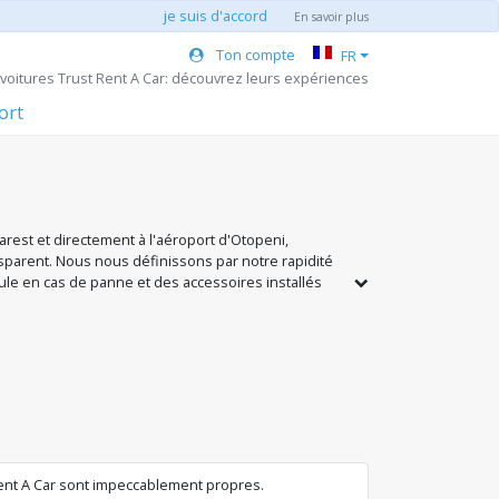
je suis d'accord
En savoir plus
Ton compte
FR
voitures Trust Rent A Car: découvrez leurs expériences
ort
rest et directement à l'aéroport d'Otopeni,
nsparent. Nous nous définissons par notre rapidité
cule en cas de panne et des accessoires installés
 Thule supplémentaires pour un voyage en famille
 la route en toute confiance.
Rent A Car sont impeccablement propres.