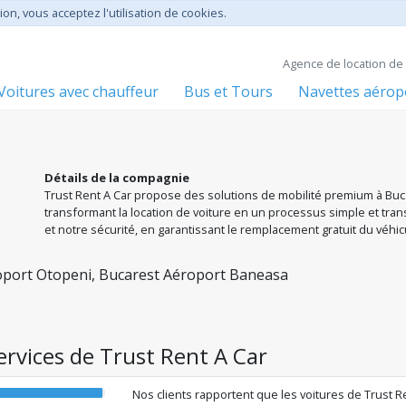
ion, vous acceptez l'utilisation de cookies.
Agence de location de 
Voitures avec chauffeur
Bus et Tours
Navettes aérop
Détails de la compagnie
Trust Rent A Car propose des solutions de mobilité premium à Buca
transformant la location de voiture en un processus simple et tra
et notre sécurité, en garantissant le remplacement gratuit du véhi
spécialement pour vous : systèmes ISOFIX, GPS ou coffres de toit
parfait. Choisissez votre lieu de prise en charge préféré et prenez
oport Otopeni, Bucarest Aéroport Baneasa
services de Trust Rent A Car
Nos clients rapportent que les voitures de Trust 