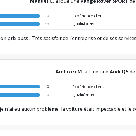
Manuel C.
a loué une
Range Rover SPORT
d
10
Expérience client
10
Qualité/Prix
n prix aussi. Très satisfait de l'entreprise et de ses services
Ambrozi M.
a loué une
Audi Q5
d
10
Expérience client
10
Qualité/Prix
 n'ai eu aucun problème, la voiture était impeccable et le se