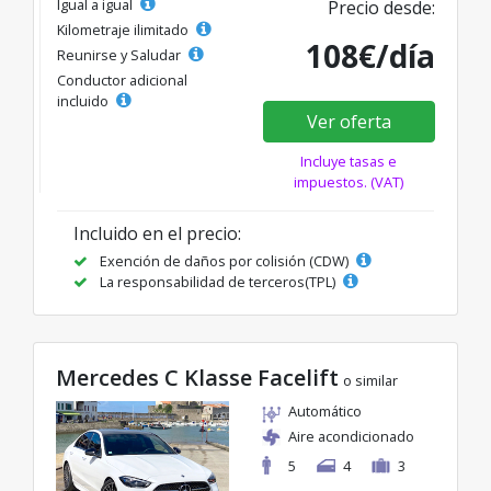
Igual a igual
Precio desde:
Kilometraje ilimitado
108€/día
Reunirse y Saludar
Conductor adicional
incluido
Ver oferta
Incluye tasas e
impuestos. (VAT)
Incluido en el precio:
Exención de daños por colisión (CDW)
La responsabilidad de terceros(TPL)
Mercedes C Klasse Facelift
o similar
Automático
Aire acondicionado
5
4
3