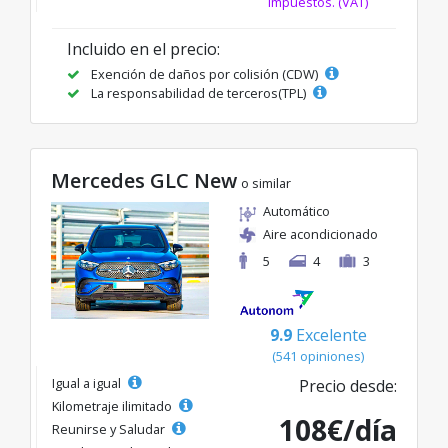
impuestos. (VAT)
Incluido en el precio:
Exención de daños por colisión (CDW)
La responsabilidad de terceros(TPL)
Mercedes GLC New
o similar
Automático
Aire acondicionado
5
4
3
9.9
Excelente
(541 opiniones)
Igual a igual
Precio desde:
Kilometraje ilimitado
108€/día
Reunirse y Saludar