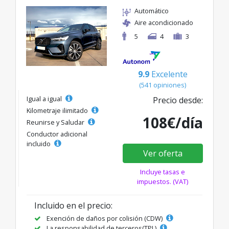
Automático
Aire acondicionado
5
4
3
9.9
Excelente
(541 opiniones)
Igual a igual
Precio desde:
Kilometraje ilimitado
108€/día
Reunirse y Saludar
Conductor adicional
incluido
Ver oferta
Incluye tasas e
impuestos. (VAT)
Incluido en el precio:
Exención de daños por colisión (CDW)
La responsabilidad de terceros(TPL)