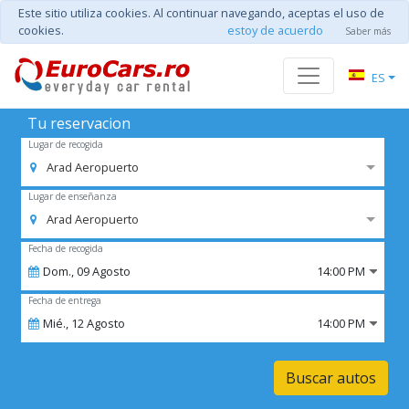
Este sitio utiliza cookies. Al continuar navegando, aceptas el uso de
cookies.
estoy de acuerdo
Saber más
ES
Tu reservacion
Lugar de recogida
Arad Aeropuerto
Lugar de enseñanza
Arad Aeropuerto
Fecha de recogida
Dom.,
09
Agosto
14:00 PM
Fecha de entrega
Mié.,
12
Agosto
14:00 PM
Buscar autos