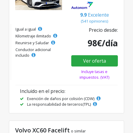
9.9
Excelente
(541 opiniones)
Igual a igual
Precio desde:
Kilometraje ilimitado
98€/día
Reunirse y Saludar
Conductor adicional
incluido
Ver oferta
Incluye tasas e
impuestos. (VAT)
Incluido en el precio:
Exención de daños por colisión (CDW)
La responsabilidad de terceros(TPL)
Volvo XC60 Facelift
o similar