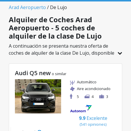
Arad Aeropuerto
/ De Lujo
Alquiler de Coches Arad
Aeropuerto - 5 coches de
alquiler de la clase De Lujo
A continuación se presenta nuestra oferta de
coches de alquiler de la clase De Lujo, disponible
en Arad Aeropuerto. De un total de 5 vehículos
en esta ubicación, puedes elegir el modelo ideal
Audi Q5 new
de la categoría seleccionada, con tarifas
o similar
excelentes desde solo 98€/día.
Automático
Aire acondicionado
5
4
3
9.9
Excelente
(541 opiniones)