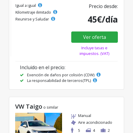
Igual a igual
Precio desde:
Kilometraje ilimitado
45€/día
Reunirse y Saludar
Ver oferta
Incluye tasas e
impuestos. (VAT)
Incluido en el precio:
Exención de daños por colisión (CDW)
La responsabilidad de terceros(TPL)
VW Taigo
o similar
Manual
Aire acondicionado
5
4
2