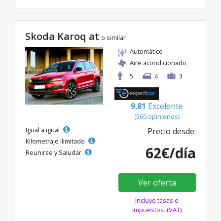
Skoda Karoq at
o similar
Automático
Aire acondicionado
5
4
3
9.81
Excelente
(560 opiniones)
Igual a igual
Precio desde:
Kilometraje ilimitado
62€/día
Reunirse y Saludar
Ver oferta
Incluye tasas e
impuestos. (VAT)