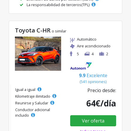
La responsabilidad de terceros(TPL)
Toyota C-HR
o similar
Automático
Aire acondicionado
5
4
2
9.9
Excelente
(541 opiniones)
Igual a igual
Precio desde:
Kilometraje ilimitado
64€/día
Reunirse y Saludar
Conductor adicional
incluido
Ver oferta