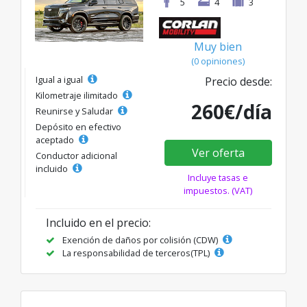
5
4
3
Muy bien
(0 opiniones)
Igual a igual
Precio desde:
Kilometraje ilimitado
260€/día
Reunirse y Saludar
Depósito en efectivo
aceptado
Ver oferta
Conductor adicional
incluido
Incluye tasas e
impuestos. (VAT)
Incluido en el precio:
Exención de daños por colisión (CDW)
La responsabilidad de terceros(TPL)