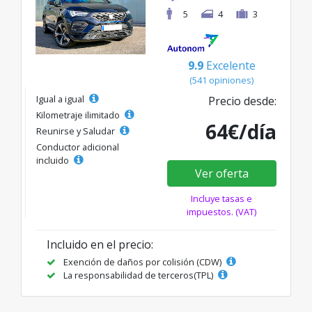
5
4
3
9.9
Excelente
(541 opiniones)
Igual a igual
Precio desde:
Kilometraje ilimitado
64€/día
Reunirse y Saludar
Conductor adicional
incluido
Ver oferta
Incluye tasas e
impuestos. (VAT)
Incluido en el precio:
Exención de daños por colisión (CDW)
La responsabilidad de terceros(TPL)