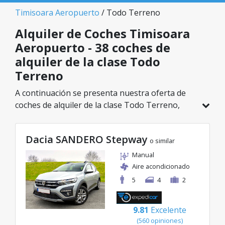
Timisoara Aeropuerto
/ Todo Terreno
Alquiler de Coches Timisoara
Aeropuerto - 38 coches de
alquiler de la clase Todo
Terreno
A continuación se presenta nuestra oferta de
coches de alquiler de la clase Todo Terreno,
disponible en Timisoara Aeropuerto. De un total
de 38 vehículos en esta ubicación, puedes elegir
Dacia SANDERO Stepway
el modelo ideal de la categoría seleccionada, con
o similar
tarifas excelentes desde solo 38€/día.
Manual
Aire acondicionado
5
4
2
9.81
Excelente
(560 opiniones)