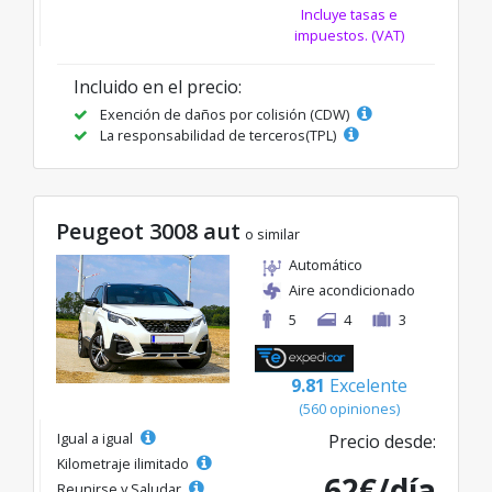
Incluye tasas e
impuestos. (VAT)
Incluido en el precio:
Exención de daños por colisión (CDW)
La responsabilidad de terceros(TPL)
Peugeot 3008 aut
o similar
Automático
Aire acondicionado
5
4
3
9.81
Excelente
(560 opiniones)
Igual a igual
Precio desde:
Kilometraje ilimitado
62€/día
Reunirse y Saludar