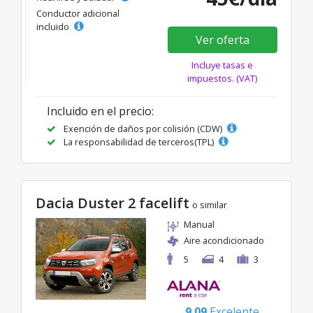
Conductor adicional
incluido
Ver oferta
Incluye tasas e
impuestos. (VAT)
Incluido en el precio:
Exención de daños por colisión (CDW)
La responsabilidad de terceros(TPL)
Dacia Duster 2 facelift
o similar
Manual
Aire acondicionado
5
4
3
9.09
Excelente