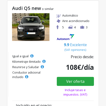
Audi Q5 new
o similar
Automático
Aire acondicionado
5
4
3
9.9
Excelente
(541 opiniones)
Igual a igual
Precio desde:
Kilometraje ilimitado
108€/día
Reunirse y Saludar
Conductor adicional
incluido
Ver oferta
Incluye tasas e
impuestos. (VAT)
Incluido en el precio: