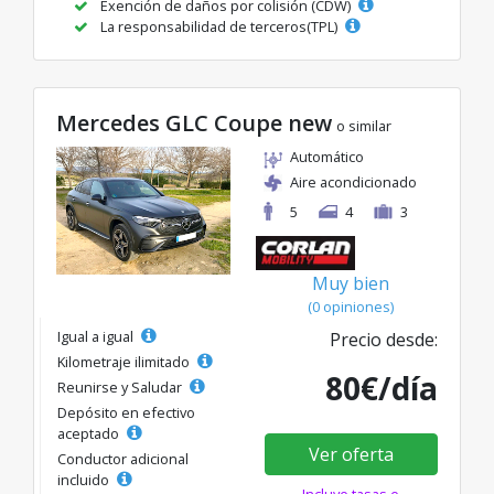
Exención de daños por colisión (CDW)
La responsabilidad de terceros(TPL)
Mercedes GLC Coupe new
o similar
Automático
Aire acondicionado
5
4
3
Muy bien
(0 opiniones)
Igual a igual
Precio desde:
Kilometraje ilimitado
80€/día
Reunirse y Saludar
Depósito en efectivo
aceptado
Ver oferta
Conductor adicional
incluido