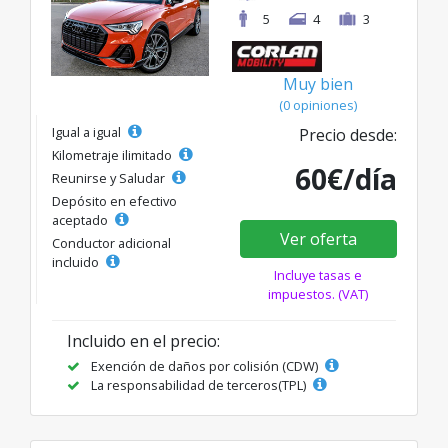
5
4
3
Muy bien
(0 opiniones)
Igual a igual
Precio desde:
Kilometraje ilimitado
60€/día
Reunirse y Saludar
Depósito en efectivo
aceptado
Ver oferta
Conductor adicional
incluido
Incluye tasas e
impuestos. (VAT)
Incluido en el precio:
Exención de daños por colisión (CDW)
La responsabilidad de terceros(TPL)