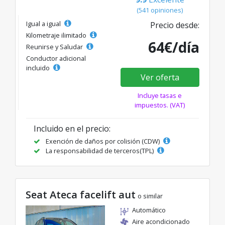
(541 opiniones)
Igual a igual
Precio desde:
Kilometraje ilimitado
64€/día
Reunirse y Saludar
Conductor adicional
incluido
Ver oferta
Incluye tasas e
impuestos. (VAT)
Incluido en el precio:
Exención de daños por colisión (CDW)
La responsabilidad de terceros(TPL)
Seat Ateca facelift aut
o similar
Automático
Aire acondicionado