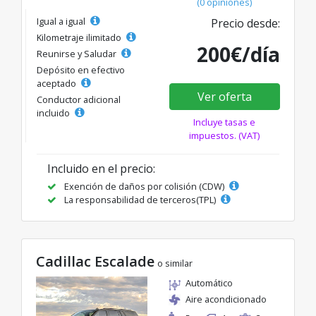
(0 opiniones)
Igual a igual
Precio desde:
Kilometraje ilimitado
200€/día
Reunirse y Saludar
Depósito en efectivo
aceptado
Ver oferta
Conductor adicional
incluido
Incluye tasas e
impuestos. (VAT)
Incluido en el precio:
Exención de daños por colisión (CDW)
La responsabilidad de terceros(TPL)
Cadillac Escalade
o similar
Automático
Aire acondicionado