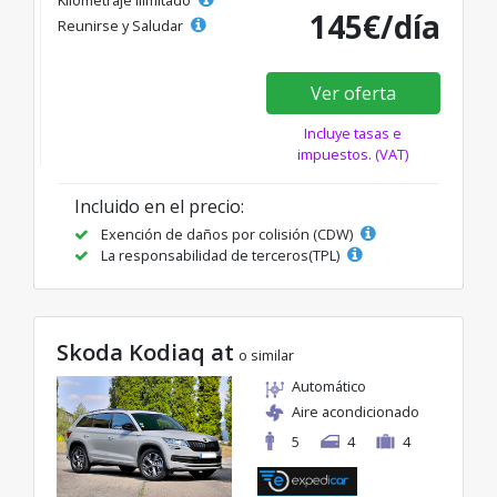
Kilometraje ilimitado
145€/día
Reunirse y Saludar
Ver oferta
Incluye tasas e
impuestos. (VAT)
Incluido en el precio:
Exención de daños por colisión (CDW)
La responsabilidad de terceros(TPL)
Skoda Kodiaq at
o similar
Automático
Aire acondicionado
5
4
4