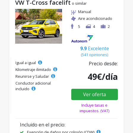
VW T-Cross facelift
o similar
Manual
Aire acondicionado
5
4
2
9.9
Excelente
(541 opiniones)
Igual a igual
Precio desde:
Kilometraje ilimitado
49€/día
Reunirse y Saludar
Conductor adicional
incluido
Ver oferta
Incluye tasas e
impuestos. (VAT)
Incluido en el precio:
Exención de daños por colisión (CDW)