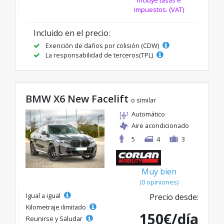
Incluye tasas e
impuestos. (VAT)
Incluido en el precio:
Exención de daños por colisión (CDW)
La responsabilidad de terceros(TPL)
BMW X6 New Facelift
o similar
Automático
Aire acondicionado
5
4
3
Muy bien
(0 opiniones)
Igual a igual
Precio desde:
Kilometraje ilimitado
150€/día
Reunirse y Saludar