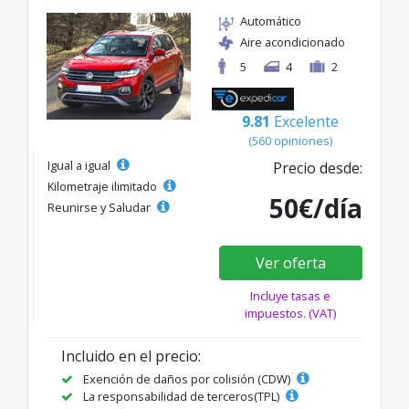
Automático
Aire acondicionado
5
4
2
9.81
Excelente
(560 opiniones)
Igual a igual
Precio desde:
Kilometraje ilimitado
50€/día
Reunirse y Saludar
Ver oferta
Incluye tasas e
impuestos. (VAT)
Incluido en el precio:
Exención de daños por colisión (CDW)
La responsabilidad de terceros(TPL)