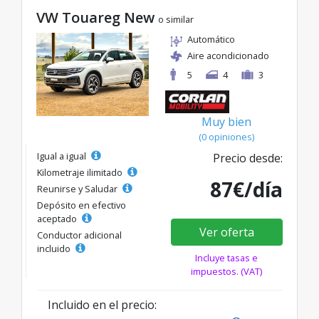
VW Touareg New
o similar
Automático
Aire acondicionado
5
4
3
Muy bien
(0 opiniones)
Igual a igual
Precio desde:
Kilometraje ilimitado
87€/día
Reunirse y Saludar
Depósito en efectivo
aceptado
Ver oferta
Conductor adicional
incluido
Incluye tasas e
impuestos. (VAT)
Incluido en el precio: