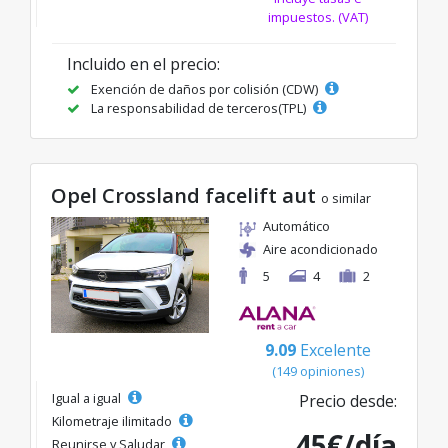
impuestos. (VAT)
Incluido en el precio:
Exención de daños por colisión (CDW)
La responsabilidad de terceros(TPL)
Opel Crossland facelift aut
o similar
Automático
Aire acondicionado
5
4
2
9.09
Excelente
(149 opiniones)
Igual a igual
Precio desde:
Kilometraje ilimitado
45€/día
Reunirse y Saludar