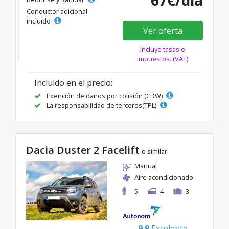
Conductor adicional
incluido
Ver oferta
Incluye tasas e
impuestos. (VAT)
Incluido en el precio:
Exención de daños por colisión (CDW)
La responsabilidad de terceros(TPL)
Dacia Duster 2 Facelift
o similar
Manual
Aire acondicionado
5
4
3
9.9
Excelente