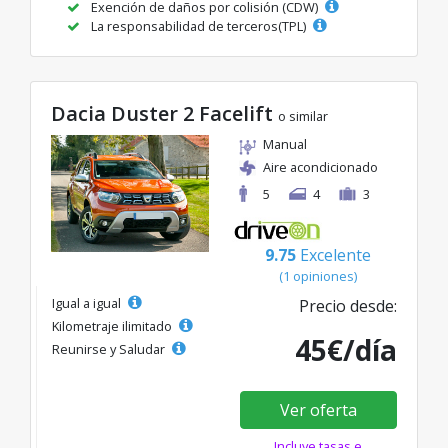
Exención de daños por colisión (CDW)
La responsabilidad de terceros(TPL)
Dacia Duster 2 Facelift
o similar
Manual
Aire acondicionado
5
4
3
9.75
Excelente
(1 opiniones)
Igual a igual
Precio desde:
Kilometraje ilimitado
45€/día
Reunirse y Saludar
Ver oferta
Incluye tasas e