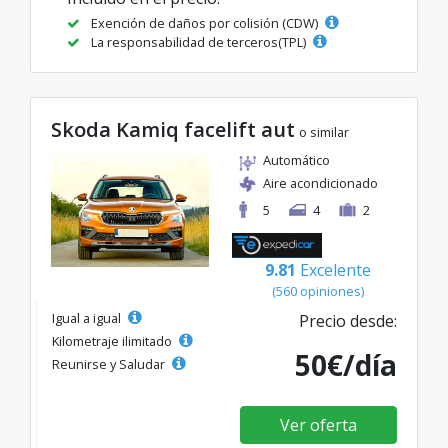
Exención de daños por colisión (CDW)
La responsabilidad de terceros(TPL)
Skoda Kamiq facelift aut
o similar
Automático
Aire acondicionado
5
4
2
9.81
Excelente
(560 opiniones)
Igual a igual
Precio desde:
Kilometraje ilimitado
50€/día
Reunirse y Saludar
Ver oferta