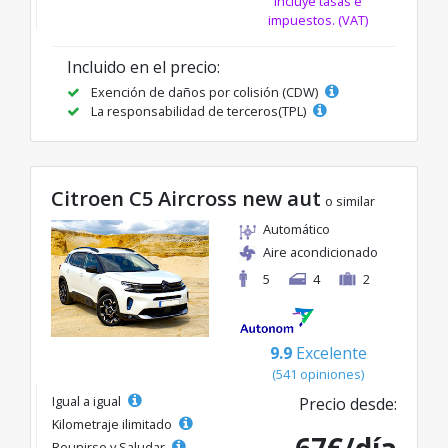
Incluye tasas e
impuestos. (VAT)
Incluido en el precio:
Exención de daños por colisión (CDW)
La responsabilidad de terceros(TPL)
Citroen C5 Aircross new aut
o similar
Automático
Aire acondicionado
5
4
2
9.9
Excelente
(541 opiniones)
Igual a igual
Precio desde:
Kilometraje ilimitado
67€/día
Reunirse y Saludar