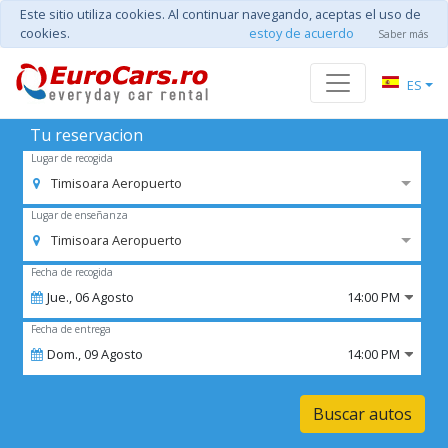
Este sitio utiliza cookies. Al continuar navegando, aceptas el uso de
cookies.
estoy de acuerdo
Saber más
ES
Tu reservacion
Lugar de recogida
Timisoara Aeropuerto
Lugar de enseñanza
Timisoara Aeropuerto
Fecha de recogida
Jue.,
06
Agosto
14:00 PM
Fecha de entrega
Dom.,
09
Agosto
14:00 PM
Buscar autos