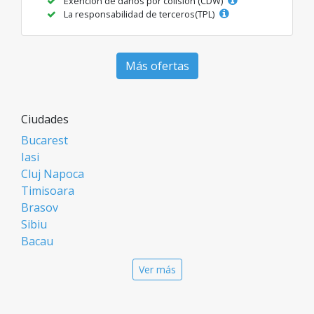
Exención de daños por colisión (CDW)
La responsabilidad de terceros(TPL)
Más ofertas
Ciudades
Bucarest
Iasi
Cluj Napoca
Timisoara
Brasov
Sibiu
Bacau
Oradea
Ver más
Arad
Piatra Neamt
Constanta