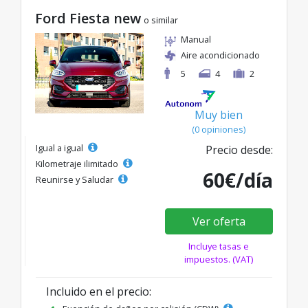
Ford Fiesta new
o similar
Manual
Aire acondicionado
5
4
2
Muy bien
(0 opiniones)
Igual a igual
Precio desde:
Kilometraje ilimitado
60€/día
Reunirse y Saludar
Ver oferta
Incluye tasas e
impuestos. (VAT)
Incluido en el precio: