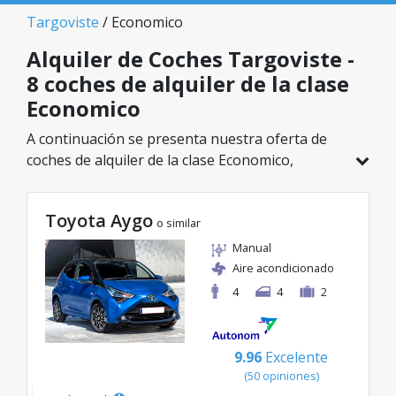
Targoviste
/ Economico
Alquiler de Coches Targoviste -
8 coches de alquiler de la clase
Economico
A continuación se presenta nuestra oferta de
coches de alquiler de la clase Economico,
disponible en Targoviste. De un total de 8
vehículos en esta ubicación, puedes elegir el
Toyota Aygo
modelo ideal de la categoría seleccionada, con
o similar
tarifas excelentes desde solo 38€/día.
Manual
Aire acondicionado
4
4
2
9.96
Excelente
(50 opiniones)