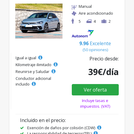
Manual
Aire acondicionado
5
4
2
9.96
Excelente
(50 opiniones)
Igual a igual
Precio desde:
Kilometraje ilimitado
39€/día
Reunirse y Saludar
Conductor adicional
incluido
Ver oferta
Incluye tasas e
impuestos. (VAT)
Incluido en el precio:
Exención de daños por colisión (CDW)
La responsabilidad de terceros(TPL)