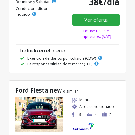
38€/día
Reunirse y Saludar
Conductor adicional
incluido
Ver oferta
Incluye tasas e
impuestos. (VAT)
Incluido en el precio:
Exención de daños por colisión (CDW)
La responsabilidad de terceros(TPL)
Ford Fiesta new
o similar
Manual
Aire acondicionado
5
4
2