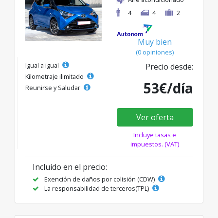
4
4
2
Muy bien
(0 opiniones)
Igual a igual
Precio desde:
Kilometraje ilimitado
53€/día
Reunirse y Saludar
Ver oferta
Incluye tasas e
impuestos. (VAT)
Incluido en el precio:
Exención de daños por colisión (CDW)
La responsabilidad de terceros(TPL)