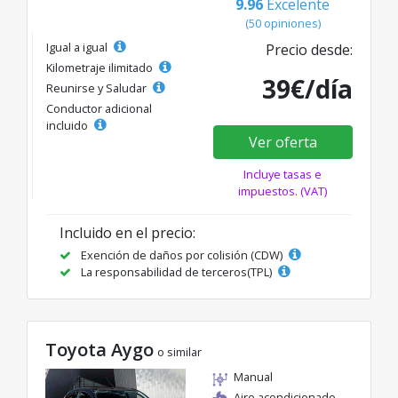
9.96
Excelente
(50 opiniones)
Igual a igual
Precio desde:
Kilometraje ilimitado
39€/día
Reunirse y Saludar
Conductor adicional
incluido
Ver oferta
Incluye tasas e
impuestos. (VAT)
Incluido en el precio:
Exención de daños por colisión (CDW)
La responsabilidad de terceros(TPL)
Toyota Aygo
o similar
Manual
Aire acondicionado