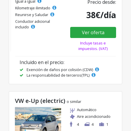
Igual a igual
Precio desde:
Kilometraje ilimitado
38€/día
Reunirse y Saludar
Conductor adicional
incluido
Ver oferta
Incluye tasas e
impuestos. (VAT)
Incluido en el precio:
Exención de daños por colisión (CDW)
La responsabilidad de terceros(TPL)
VW e-Up (electric)
o similar
Automático
Aire acondicionado
4
4
1