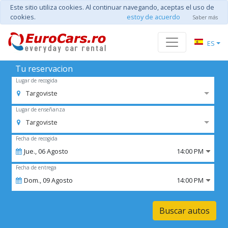
Este sitio utiliza cookies. Al continuar navegando, aceptas el uso de
cookies.
estoy de acuerdo
Saber más
ES
Tu reservacion
Lugar de recogida
Targoviste
Lugar de enseñanza
Targoviste
Fecha de recogida
Jue.,
06
Agosto
14:00 PM
Fecha de entrega
Dom.,
09
Agosto
14:00 PM
Buscar autos