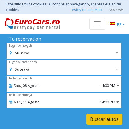
Este sitio utiliza cookies. Al continuar navegando, aceptas el uso de
cookies.
estoy de acuerdo
Saber más
ES
Tu reservacion
Lugar de recogida
Suceava
Lugar de enseñanza
Suceava
Fecha de recogida
Sáb.,
08
Agosto
14:00 PM
Fecha de entrega
Mar.,
11
Agosto
14:00 PM
Buscar autos