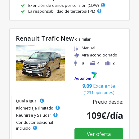
Exención de daños por colisión (CDW)
La responsabilidad de terceros(TPL)
Renault Trafic New
o similar
Manual
Aire acondicionado
9
4
3
9.09
Excelente
(1231 opiniones)
Igual a igual
Precio desde:
Kilometraje ilimitado
109€/día
Reunirse y Saludar
Conductor adicional
incluido
Ver oferta