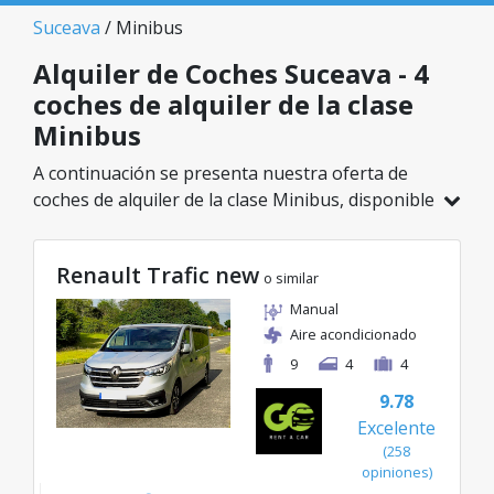
Suceava
/ Minibus
Alquiler de Coches Suceava - 4
coches de alquiler de la clase
Minibus
A continuación se presenta nuestra oferta de
coches de alquiler de la clase Minibus, disponible
en Suceava. De un total de 4 vehículos en esta
ubicación, puedes elegir el modelo ideal de la
Renault Trafic new
categoría seleccionada, con tarifas excelentes
o similar
desde solo 87€/día.
Manual
Aire acondicionado
9
4
4
9.78
Excelente
(258
opiniones)