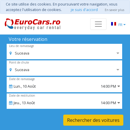
Ce site utilise des cookies. En poursuivant votre navigation, vous
acceptez l'utilisation de cookies.
je suis d'accord
En savoir plus
FR
Votre réservation
Lieu de ramassage
Suceava
Point de chute
Suceava
Date de ramassage
Lun.,
10
Août
14:00 PM
Date de restitution
Jeu.,
13
Août
14:00 PM
Rechercher des voitures