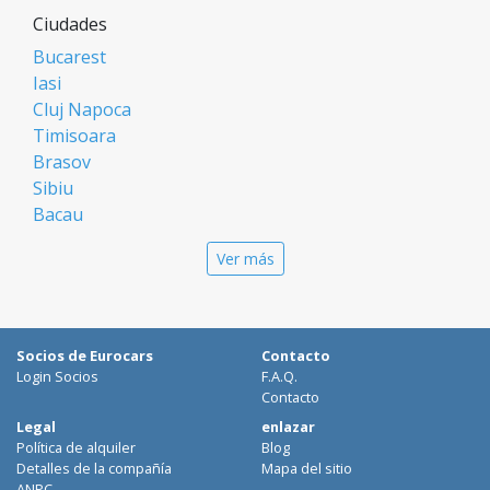
Ciudades
Bucarest
Iasi
Cluj Napoca
Timisoara
Brasov
Sibiu
Bacau
Oradea
Ver más
Arad
Piatra Neamt
Constanta
Galati
Socios de Eurocars
Contacto
Suceava
Login Socios
F.A.Q.
Targu Mures
Contacto
Focsani
Legal
enlazar
Política de alquiler
Blog
Targoviste
Detalles de la compañía
Mapa del sitio
Ploiesti
ANPC