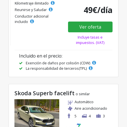
Kilometraje ilimitado
49€/día
Reunirse y Saludar
Conductor adicional
incluido
Ver oferta
Incluye tasas e
impuestos. (VAT)
Incluido en el precio:
Exención de daños por colisión (CDW)
La responsabilidad de terceros(TPL)
Skoda Superb facelift
o similar
Automático
Aire acondicionado
5
4
3