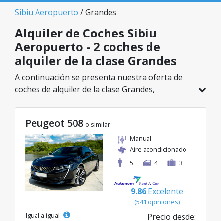
Sibiu Aeropuerto
/ Grandes
Alquiler de Coches Sibiu
Aeropuerto - 2 coches de
alquiler de la clase Grandes
A continuación se presenta nuestra oferta de
coches de alquiler de la clase Grandes,
disponible en Sibiu Aeropuerto. De un total de 2
vehículos en esta ubicación, puedes elegir el
Peugeot 508
modelo ideal de la categoría seleccionada, con
o similar
tarifas excelentes desde solo 50€/día.
Manual
Aire acondicionado
5
4
3
9.86
Excelente
(541 opiniones)
Igual a igual
Precio desde: