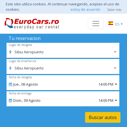
Este sitio utiliza cookies. Al continuar navegando, aceptas el uso de
cookies.
estoy de acuerdo
Saber más
ES
Tu reservacion
Lugar de recogida
Sibiu Aeropuerto
Lugar de enseñanza
Sibiu Aeropuerto
Fecha de recogida
Jue.,
06
Agosto
14:00 PM
Fecha de entrega
Dom.,
09
Agosto
14:00 PM
Buscar autos