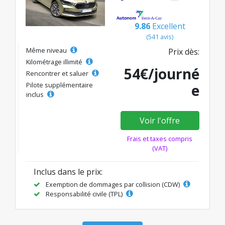
9.86
Excellent
(541 avis)
Même niveau
Prix dès:
Kilométrage illimité
54€/journé
Rencontrer et saluer
Pilote supplémentaire
e
inclus
Voir l'offre
Frais et taxes compris
(VAT)
Inclus dans le prix:
Exemption de dommages par collision (CDW)
Responsabilité civile (TPL)