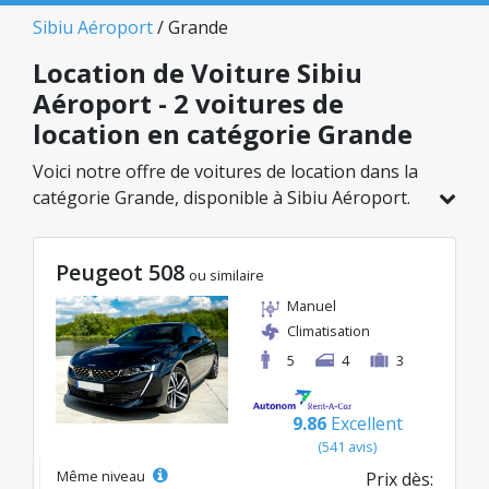
Sibiu Aéroport
/ Grande
Location de Voiture Sibiu
Aéroport - 2 voitures de
location en catégorie Grande
Voici notre offre de voitures de location dans la
catégorie Grande, disponible à Sibiu Aéroport.
Sur un total de 2 véhicules dans cette agence,
vous pouvez choisir le modèle idéal dans la
Peugeot 508
catégorie sélectionnée, avec des tarifs
ou similaire
avantageux débutant à seulement 50€/jour.
Manuel
Climatisation
5
4
3
9.86
Excellent
(541 avis)
Même niveau
Prix dès: