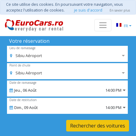
Ce site utilise des cookies. En poursuivant votre navigation, vous
acceptez l'utilisation de cookies.
je suis d'accord
En savoir plus
FR
Votre réservation
Lieu de ramassage
Sibiu Aéroport
Point de chute
Sibiu Aéroport
Date de ramassage
Jeu.,
06
Août
14:00 PM
Date de restitution
Dim.,
09
Août
14:00 PM
Rechercher des voitures