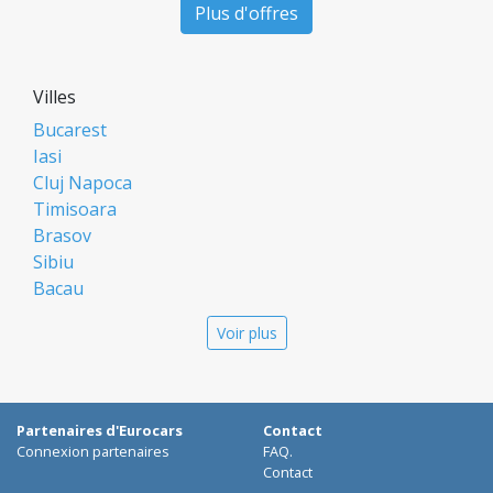
Plus d'offres
Villes
Bucarest
Iasi
Cluj Napoca
Timisoara
Brasov
Sibiu
Bacau
Oradea
Voir plus
Arad
Piatra Neamt
Constanta
Galati
Partenaires d'Eurocars
Contact
Suceava
Connexion partenaires
FAQ.
Targu Mures
Contact