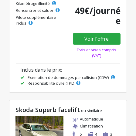
Kilométrage illimité
49€/journé
Rencontrer et saluer
Pilote supplémentaire
e
inclus
Voir l'offre
Frais et taxes compris
(VAT)
Inclus dans le prix:
Exemption de dommages par collision (CDW)
Responsabilité civile (TPL)
Skoda Superb facelift
ou similaire
Automatique
Climatisation
5
4
3