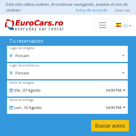
Este sitio utiliza cookies. Al continuar navegando, aceptas el uso de
cookies.
estoy de acuerdo
Saber más
ES
Tu reservacion
Lugar de recogida
Focsani
Lugar de enseñanza
Focsani
Fecha de recogida
Vie.,
07
Agosto
14:00 PM
Fecha de entrega
Lun.,
10
Agosto
14:00 PM
Buscar autos