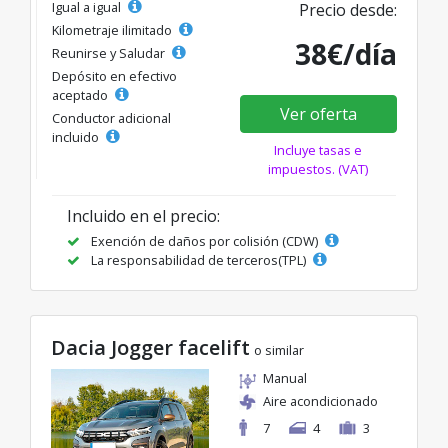
Igual a igual
Precio desde:
Kilometraje ilimitado
38€/día
Reunirse y Saludar
Depósito en efectivo
aceptado
Ver oferta
Conductor adicional
incluido
Incluye tasas e
impuestos. (VAT)
Incluido en el precio:
Exención de daños por colisión (CDW)
La responsabilidad de terceros(TPL)
Dacia Jogger facelift
o similar
Manual
Aire acondicionado
7
4
3