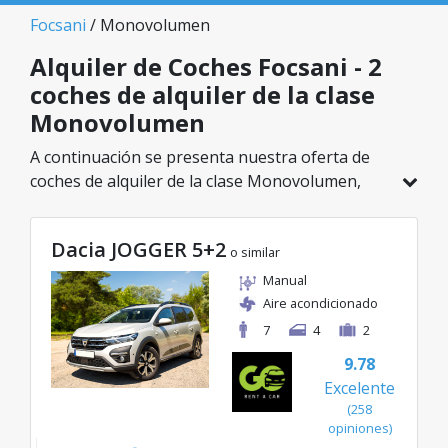
Focsani
/ Monovolumen
Alquiler de Coches Focsani - 2
coches de alquiler de la clase
Monovolumen
A continuación se presenta nuestra oferta de
coches de alquiler de la clase Monovolumen,
disponible en Focsani. De un total de 2 vehículos
en esta ubicación, puedes elegir el modelo ideal
Dacia JOGGER 5+2
de la categoría seleccionada, con tarifas
o similar
excelentes desde solo 38€/día.
Manual
Aire acondicionado
7
4
2
9.78
Excelente
(258
opiniones)